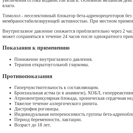
увеличения оттока водянистой влаги. Основной механизм дейс
влаги.
Тимолол - неселективный блокатор бета-адренорецепторов без
мембраностабилизирующей активностью. При местном применен
Внутриглазное давление снижается приблизительно через 2 час
может сохраняться в течение 24 часов после однократного при
Показания к применению
Понижение внутриглазного давления.
Терапия открытоугольной глаукомы.
Противопоказания
Гиперчувствительность к составляющим.
Бронхиальная астма (и в анамнезе), ХОБЛ, гиперреактивн
Атриовентрикулярная блокада, хроническая сердечная не
Тяжелое течение аллергического ринита.
Дистрофия роговицы.
Индивидуальная непереносимость группы бета-адренобл
Период беременности, лактации.
Возраст до 18 лет.