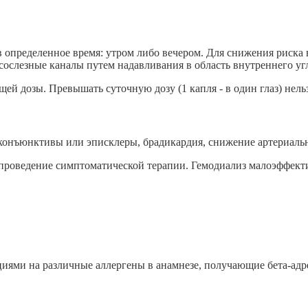
, в определенное время: утром либо вечером. Для снижения рис
ослезные каналы путем надавливания в область внутреннего угл
й дозы. Превышать суточную дозу (1 капля - в один глаз) нельз
конъюнктивы или эписклеры, брадикардия, снижение артериально
 проведение симптоматической терапии. Гемодиализ малоэффект
иями на различные аллергены в анамнезе, получающие бета-адр