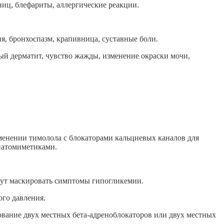
ниц, блефариты, аллергические реакции.
я, бронхоспазм, крапивница, суставные боли.
й дерматит, чувство жажды, изменение окраски мочи,
енении тимолола с блокаторами кальциевых каналов для
патомиметиками.
гут маскировать симптомы гипогликемии.
го давления.
ование двух местных бета-адреноблокаторов или двух местных