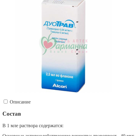
Описание
Состав
В 1 мле раствора содержатся:
Основные активнодействующие вещества: травопрост - 40 мкг, т