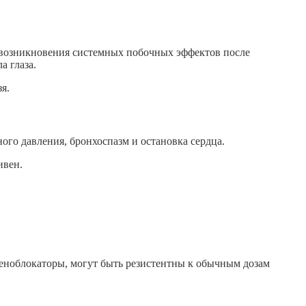
ка возникновения системных побочных эффектов после
а глаза.
я.
го давления, бронхоспазм и остановка сердца.
ивен.
еноблокаторы, могут быть резистентны к обычным дозам