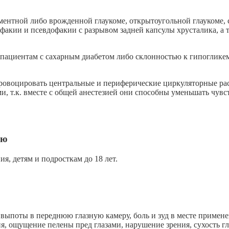
игментной либо врожденной глаукоме, открытоугольной глауком
факии и псевдофакии с разрывом задней капсулы хрусталика, а 
ю пациентам с сахарным диабетом либо склонностью к гипоглик
провоцировать центральные и периферические циркуляторные ра
, т.к. вместе с общей анестезией они способны уменьшать чувс
ью
, детям и подросткам до 18 лет.
 выпоты в переднюю глазную камеру, боль и зуд в месте приме
ия, ощущение пелены пред глазами, нарушение зрения, сухость 