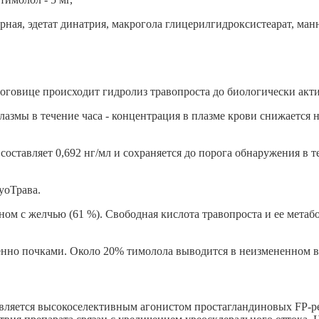
ная, эдетат динатрия, макрогола глицерилгидроксистеарат, ман
роговице происходит гидролиз травопроста до биологически акт
азмы в течение часа - концентрация в плазме крови снижается н
оставляет 0,692 нг/мл и сохраняется до порога обнаружения в те
уоТрава.
ном с желчью (61 %). Свободная кислота травопроста и ее мета
о почками. Около 20% тимолола выводится в неизмененном виде
 является высокоселективным агонистом простагландиновых FP-р