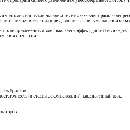
твия препарата связан с увеличением увеосклерального оттока.
 симпатомиметической активности, не оказывает прямого депрес
ии снижает внутриглазное давление за счет уменьшения образо
а после применения, а максимальный эффект достигается через 
менения препарата.
ость бронхов.
достаточность (в стадии декомпенсации), кардиогенный шок.
окаторов.