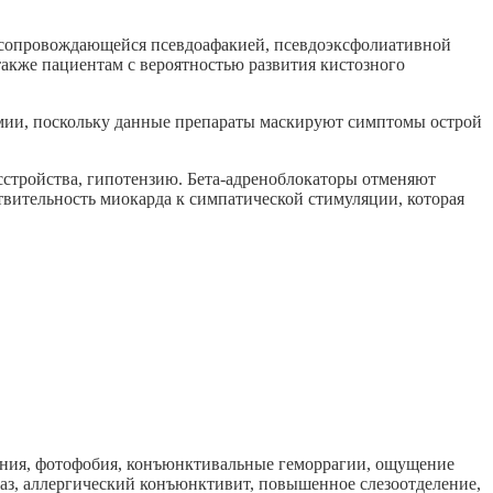
е, сопровождающейся псевдоафакией, псевдоэксфолиативной
также пациентам с вероятностью развития кистозного
емии, поскольку данные препараты маскируют симптомы острой
сстройства, гипотензию. Бета-адреноблокаторы отменяют
твительность миокарда к симпатической стимуляции, которая
нения, фотофобия, конъюнктивальные геморрагии, ощущение
глаз, аллергический конъюнктивит, повышенное слезоотделение,