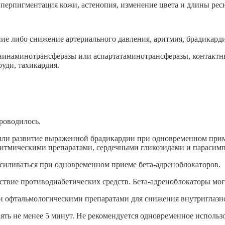
гиперпигментация кожи, астенопия, изменение цвета и длины рес
ие либо снижение артериального давления, аритмия, брадикарди
нинаминотрансферазы или аспартатаминотрансферазы, контактны
руди, тахикардия.
роводилось.
/или развитие выраженной брадикардии при одновременном прим
аритмическими препаратами, сердечными гликозидами и парасим
силиваться при одновременном приеме бета-адреноблокаторов.
ствие противодиабетических средств. Бета-адреноблокаторы мо
 офтальмологическими препаратами для снижения внутриглазно
ять не менее 5 минут. Не рекомендуется одновременное использ