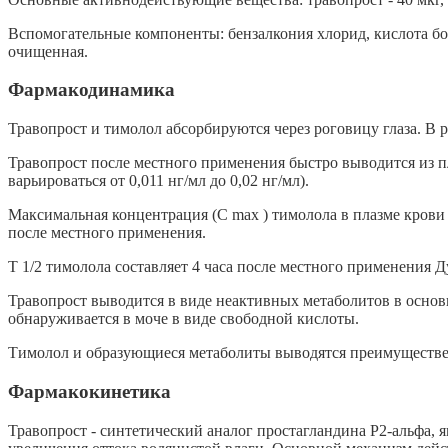
Вспомогательные компоненты: бензалкония хлорид, кислота бор
очищенная.
Фармакодинамика
Травопрост и тимолол абсорбируются через роговицу глаза. В 
Травопрост после местного применения быстро выводится из пл
варьироваться от 0,011 нг/мл до 0,02 нг/мл).
Максимальная концентрация (С mах ) тимолола в плазме крови с
после местного применения.
Т 1/2 тимолола составляет 4 часа после местного применения Д
Травопрост выводится в виде неактивных метаболитов в основ
обнаруживается в моче в виде свободной кислоты.
Тимолол и образующиеся метаболиты выводятся преимущественн
Фармакокинетика
Травопрост - синтетический аналог простагландина Р2-альфа,