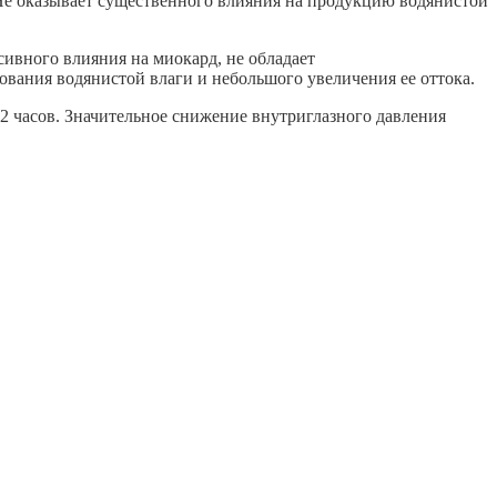
 Не оказывает существенного влияния на продукцию водянистой
сивного влияния на миокард, не обладает
вания водянистой влаги и небольшого увеличения ее оттока.
12 часов. Значительное снижение внутриглазного давления