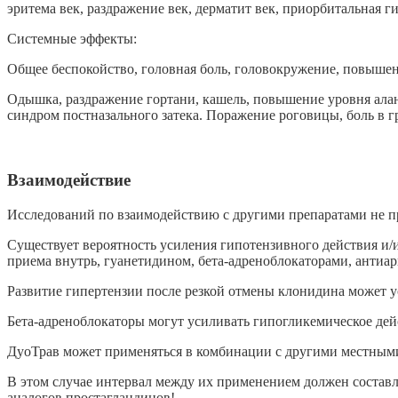
эритема век, раздражение век, дерматит век, приорбитальная 
Системные эффекты:
Общее беспокойство, головная боль, головокружение, повышен
Одышка, раздражение гортани, кашель, повышение уровня ала
синдром постназального затека. Поражение роговицы, боль в г
Взаимодействие
Исследований по взаимодействию с другими препаратами не п
Существует вероятность усиления гипотензивного действия и
приема внутрь, гуанетидином, бета-адреноблокаторами, анти
Развитие гипертензии после резкой отмены клонидина может у
Бета-адреноблокаторы могут усиливать гипогликемическое дей
ДуоТрав может применяться в комбинации с другими местными
В этом случае интервал между их применением должен составл
аналогов простагландинов!