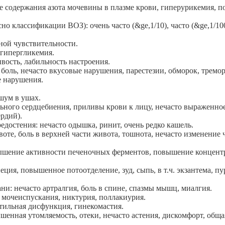
 содержания азота мочевины в плазме крови, гиперурикемия, п
о классификации ВОЗ): очень часто (&ge,1/10), часто (&ge,1/10
ной чувствительности.
 гипергликемия.
вость, лабильность настроения.
 боль, нечасто вкусовые нарушения, парестезии, обморок, тремо
е нарушения.
шум в ушах.
ьного сердцебиения, приливы крови к лицу, нечасто выраженное
рдий).
едостения: нечасто одышка, ринит, очень редко кашель.
е, боль в верхней части живота, тошнота, нечасто изменение ча
ышение активности печеночных ферментов, повышение концентр
ция, повышенное потоотделение, зуд, сыпь, в т.ч. экзантема, п
и: нечасто артралгия, боль в спине, спазмы мышц, миалгия.
 мочеиспускания, никтурия, поллакиурия.
тильная дисфункция, гинекомастия.
енная утомляемость, отеки, нечасто астения, дискомфорт, общая