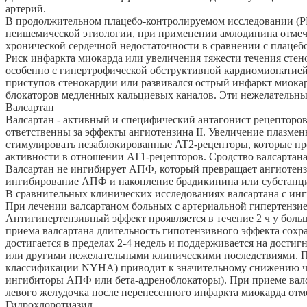
артерий.
В продолжительном плацебо-контролируемом исследовании (PR
неишемической этиологии, при применении амлодипина отмечал
хронической сердечной недостаточности в сравнении с плацебо
Риск инфаркта миокарда или увеличения тяжести течения стен
особенно с гипертрофической обструктивной кардиомиопатией
приступов стенокардии или развивался острый инфаркт миока
блокаторов медленных кальциевых каналов. Эти нежелательны
Валсартан
Валсартан - активный и специфический антагонист рецепторов 
ответственны за эффекты ангиотензина II. Увеличение плазме
стимулировать незаблокированные AT2-рецепторы, которые пр
активности в отношении AT1-рецепторов. Сродство валсартана
Валсартан не ингибирует АПФ, который превращает ангиотензин
ингибирование АПФ и накопление брадикинина или субстанции
В сравнительных клинических исследованиях валсартана с инг
При лечении валсартаном больных с артериальной гипертензи
Антигипертензивный эффект проявляется в течение 2 ч у боль
приема валсартана длительность гипотензивного эффекта сох
достигается в пределах 2-4 недель и поддерживается на дости
или другими нежелательными клиническими последствиями. Пр
классификации NYHA) приводит к значительному снижению чи
ингибиторы АПФ или бета-адреноблокаторы). При приеме валс
левого желудочка после перенесенного инфаркта миокарда отм
Гидрохлоротиазид