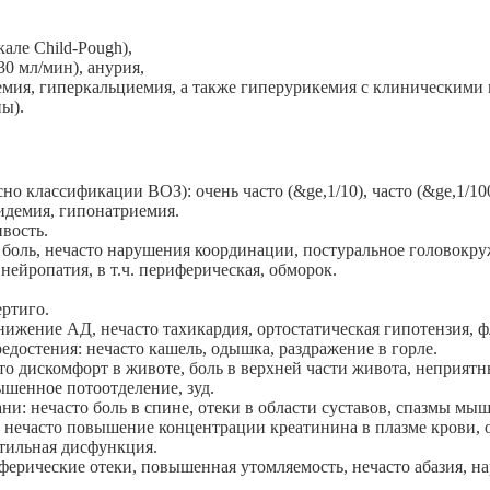
ле Child-Pough),
0 мл/мин), анурия,
емия, гиперкальциемия, а также гиперурикемия с клиническими
ны).
о классификации ВОЗ): очень часто (&ge,1/10), часто (&ge,1/10
идемия, гипонатриемия.
вость.
 боль, нечасто нарушения координации, постуральное головокр
нейропатия, в т.ч. периферическая, обморок.
ертиго.
ижение АД, нечасто тахикардия, ортостатическая гипотензия, ф
едостения: нечасто кашель, одышка, раздражение в горле.
 дискомфорт в животе, боль в верхней части живота, неприятный 
шенное потоотделение, зуд.
: нечасто боль в спине, отеки в области суставов, спазмы мышц
 нечасто повышение концентрации креатинина в плазме крови, о
тильная дисфункция.
ферические отеки, повышенная утомляемость, нечасто абазия, нар