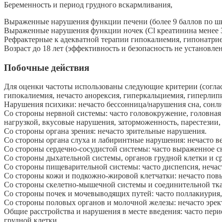
Беременность и период грудного вскармливания,
Выраженные нарушения функции печени (более 9 баллов по шка
Выраженные нарушения функции ночек (Cl креатинина менее 3
Рефрактерные к адекватной терапии гипокалиемия, гипонатри
Возраст до 18 лет (эффективность и безопасность не установле
Побочные действия
Для оценки частоты использованы следующие критерии (согласн
гипокалиемия, нечасто анорексия, гиперкальциемия, гиперлип
Нарушения психики: нечасто бессонница/нарушения сна, сонли
Со стороны нервной системы: часто головокружение, головная
нагрузкой, вкусовые нарушения, заторможенность, парестезии, 
Со стороны органа зрения: нечасто зрительные нарушения.
Со стороны органа слуха и лабиринтные нарушения: нечасто в
Со стороны сердечно-сосудистой системы: часто выраженное сн
Со стороны дыхательной системы, органов грудной клетки и ср
Со стороны пищеварительной системы: часто диспепсия, нечасто
Со стороны кожи и подкожно-жировой клетчатки: нечасто повы
Со стороны скелетно-мышечной системы и соединительной ткани
Со стороны почек и мочевыводящих путей: часто поллакиурия,
Со стороны половых органов и молочной железы: нечасто эрек
Общие расстройства и нарушения в месте введения: часто пери
грудной клетки.