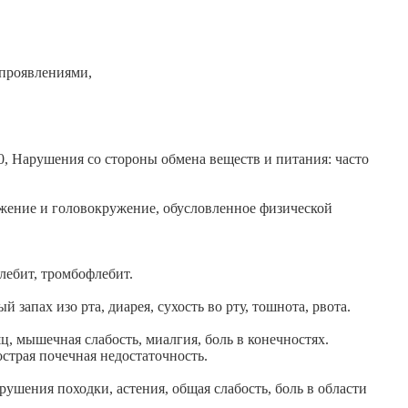
 проявлениями,
0, Нарушения со стороны обмена веществ и питания: часто
ужение и головокружение, обусловленное физической
лебит, тромбофлебит.
запах изо рта, диарея, сухость во рту, тошнота, рвота.
, мышечная слабость, миалгия, боль в конечностях.
страя почечная недостаточность.
ушения походки, астения, общая слабость, боль в области