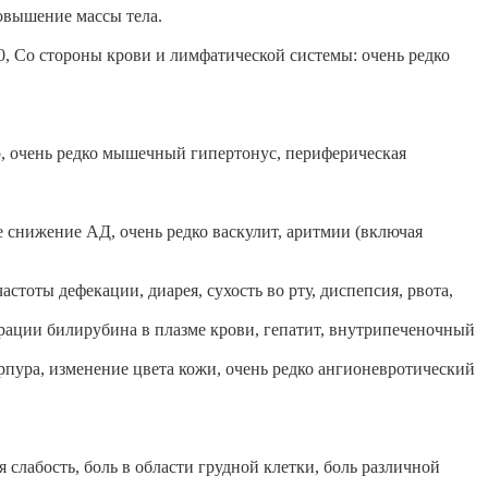
овышение массы тела.
0, Со стороны крови и лимфатической системы: очень редко
р, очень редко мышечный гипертонус, периферическая
 снижение АД, очень редко васкулит, аритмии (включая
стоты дефекации, диарея, сухость во рту, диспепсия, рвота,
ации билирубина в плазме крови, гепатит, внутрипеченочный
урпура, изменение цвета кожи, очень редко ангионевротический
 слабость, боль в области грудной клетки, боль различной