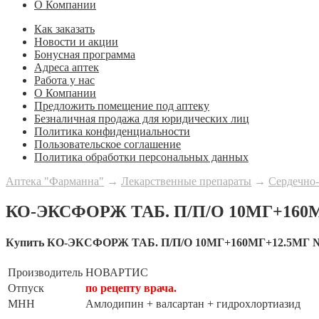
О Компании
Как заказать
Новости и акции
Бонусная программа
Адреса аптек
Работа у нас
О Компании
Предложить помещение под аптеку
Безналичная продажа для юридических лиц
Политика конфиденциальности
Пользовательское соглашение
Политика обработки персональных данных
Аптека "Фарманна"
→
Лекарственные препараты
→
Сердечно-
КО-ЭКСФОРЖ ТАБ. П/П/О 10МГ+160
Купить КО-ЭКСФОРЖ ТАБ. П/П/О 10МГ+160МГ+12.5МГ 
Производитель
НОВАРТИС
Отпуск
по рецепту врача.
МНН
Амлодипин + валсартан + гидрохлортиазид