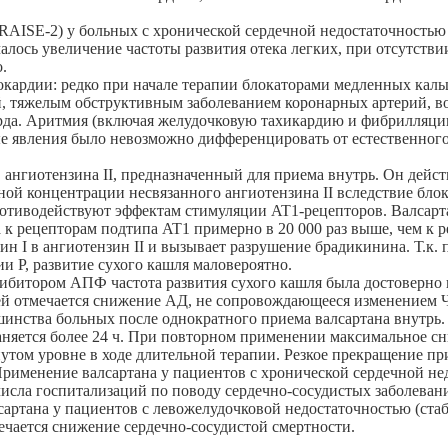
AISE-2) у больных с хронической сердечной недостаточностью 
ось увеличение частоты развития отека легких, при отсутствии
.
окардии: редко при начале терапии блокаторами медленных каль
, тяжелым обструктивным заболеванием коронарных артерий, во
рда. Аритмия (включая желудочковую тахикардию и фибрилляци
е явления было невозможно дифференцировать от естественного
ангиотензина II, предназначенный для приема внутрь. Он дейст
нной концентрации несвязанного ангиотензина II вследствие бл
отиводействуют эффектам стимуляции AT1-рецепторов. Валсарта
 к рецепторам подтипа AT1 примерно в 20 000 раз выше, чем к 
 I в ангиотензин II и вызывает разрушение брадикинина. Т.к. 
 Р, развитие сухого кашля маловероятно.
ибитором АПФ частота развития сухого кашля была достоверно 
ей отмечается снижение АД, не сопровождающееся изменением 
шинства больных после однократного приема валсартана внутрь.
раняется более 24 ч. При повторном применении максимальное с
гнутом уровне в ходе длительной терапии. Резкое прекращение 
именение валсартана у пациентов с хронической сердечной нед
сла госпитализаций по поводу сердечно-сосудистых заболевани
артана у пациентов с левожелудочковой недостаточностью (ста
ечается снижение сердечно-сосудистой смертности.