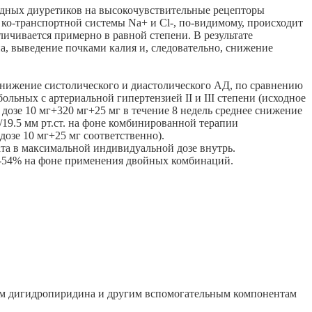
идных диуретиков на высокочувствительные рецепторы
 ко-транспортной системы Na+ и Сl-, по-видимому, происходит
еличивается примерно в равной степени. В результате
а, выведение почками калия и, следовательно, снижение
ижение систолического и диастолического АД, по сравнению
ьных с артериальной гипертензией II и III степени (исходное
озе 10 мг+320 мг+25 мг в течение 8 недель среднее снижение
1.5/19.5 мм рт.ст. на фоне комбинированной терапии
озе 10 мг+25 мг соответственно).
та в максимальной индивидуальной дозе внутрь.
45-54% на фоне применения двойных комбинаций.
ным дигидропиридина и другим вспомогательным компонентам