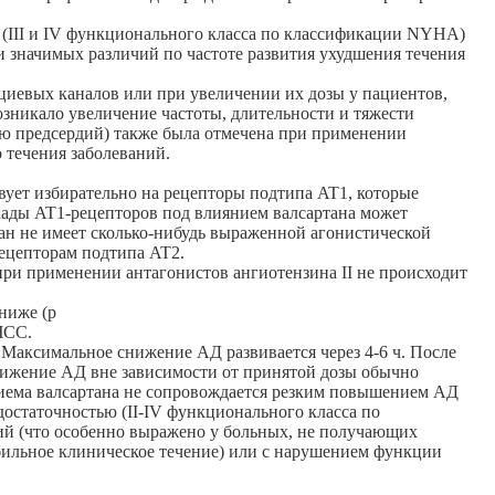
(III и IV функционального класса по классификации NYHA)
 значимых различий по частоте развития ухудшения течения
циевых каналов или при увеличении их дозы у пациентов,
зникало увеличение частоты, длительности и тяжести
ю предсердий) также была отмечена при применении
 течения заболеваний.
вует избирательно на рецепторы подтипа AT1, которые
окады AT1-рецепторов под влиянием валсартана может
н не имеет сколько-нибудь выраженной агонистической
рецепторам подтипа AT2.
при применении антагонистов ангиотензина II не происходит
ниже (р
ЧСС.
 Максимальное снижение АД развивается через 4-6 ч. После
нижение АД вне зависимости от принятой дозы обычно
приема валсартана не сопровождается резким повышением АД
остаточностью (II-IV функционального класса по
й (что особенно выражено у больных, не получающих
бильное клиническое течение) или с нарушением функции