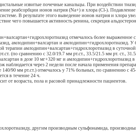
дистальные извитые почечные канальцы. При воздействии тиаз
ение реабсорбции ионов натрия (Na+) и хлора (Сl-). Подавление
 системе. В результате этого выведение ионов натрия и хлора ув
твие чего повышается активность ренина, секреция альдостерон
+валсартан+гидрохлоротиазид отмечалось более выраженное сн
ид, амлодипин+валсартан и амлодипин+гидрохлоротиазид. У бол
ой терапии амлодипин+валсартан+гидрохлоротиазид в суточной д
ст. (по сравнению с 32.0/19.7 мм рт.ст., 33.5/21.5 мм рт. ст., 3
алсартан в дозе 10 мг+320 мг и амлодипин+гидрохлоротиазид в д
 наблюдается через 2 недели после начала применения препара
140/90 мм рт.ст.) отмечалось у 71% больных, по сравнению с 
тся в течение 24 ч.
ит от возраста, пола и расовой принадлежности пациентов.
дрохлоротиазиду, другим производным сульфонамида, производ