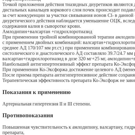
Точкой приложения действия тиазидных диуретиков являются 
дистальных канальцев коркового слоя почек происходит подавл
за счет конкуренции за участки связывания ионов Сl- в данной
диуретического действия наблюдается уменьшение ОЦК, вследс
содержания калия в сыворотке крови.
Амлодипин+валсартан +гидрохлоротиазид
При применении тройной комбинированной терапии амлодипин
с применением двойных комбинаций: валсартан+гидрохлоротиаз
среднее АД 170/107 мм рт.ст.) при применении комбинированн
систолического и диастолического АД составляло 39.7/24.7 мм рт.
валсартан+гидрохлоротиазид в дозе 320 мг+25 мг, амлодипин+в
Наибольший антигипертензивный эффект препарата Ко-Эксфорж
При применении Ко-Эксфоржа достижение целевого АД (менее 
После приема препарата антигипертензивное действие сохраняе
Терапевтическая эффективность препарата Ко-Эксфорж не завис
Показания к применению
Артериальная гипертензия II и III степени.
Противопоказания
Повышенная чувствительность к амлодипину, валсартану, ги
препарата,