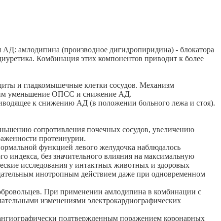
АД: амлодипина (производное дигидропиридина) - блокатора
 диуретика. Комбинация этих компонентов приводит к более
циты и гладкомышечные клетки сосудов. Механизм
щим уменьшение ОПСС и снижение АД.
иводящее к снижению АД (в положении больного лежа и стоя).
меньшению сопротивления почечных сосудов, увеличению
раженности протеинурии.
нормальной функцией левого желудочка наблюдалось
го индекса, без значительного влияния на максимальную
ические исследования у интактных животных и здоровых
рицательным инотропным действием даже при одновременном
обровольцев. При применении амлодипина в комбинации с
елательными изменениями электрокардиографических
 и ангиографически подтвержденным поражением коронарных