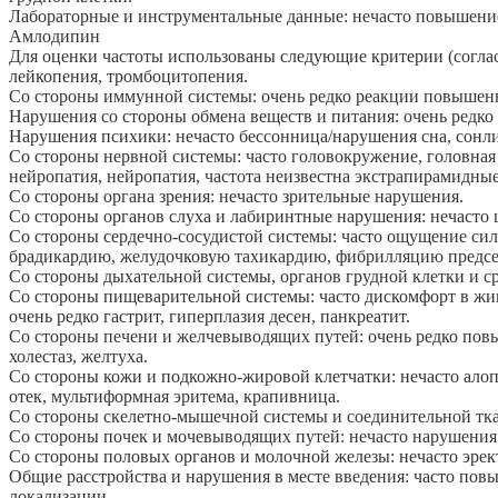
Лабораторные и инструментальные данные: нечасто повышение
Амлодипин
Для оценки частоты использованы следующие критерии (согласн
лейкопения, тромбоцитопения.
Со стороны иммунной системы: очень редко реакции повышен
Нарушения со стороны обмена веществ и питания: очень редко
Нарушения психики: нечасто бессонница/нарушения сна, сонли
Со стороны нервной системы: часто головокружение, головная
нейропатия, нейропатия, частота неизвестна экстрапирамидны
Со стороны органа зрения: нечасто зрительные нарушения.
Со стороны органов слуха и лабиринтные нарушения: нечасто 
Со стороны сердечно-сосудистой системы: часто ощущение сил
брадикардию, желудочковую тахикардию, фибрилляцию предсе
Со стороны дыхательной системы, органов грудной клетки и ср
Со стороны пищеварительной системы: часто дискомфорт в живот
очень редко гастрит, гиперплазия десен, панкреатит.
Со стороны печени и желчевыводящих путей: очень редко пов
холестаз, желтуха.
Со стороны кожи и подкожно-жировой клетчатки: нечасто алопе
отек, мультиформная эритема, крапивница.
Со стороны скелетно-мышечной системы и соединительной ткан
Со стороны почек и мочевыводящих путей: нечасто нарушения
Со стороны половых органов и молочной железы: нечасто эрек
Общие расстройства и нарушения в месте введения: часто повыш
локализации.