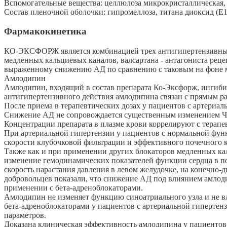
Вспомогательные вещества: целлюлоза микрокристаллическая, 
Состав пленочной оболочки: гипромеллоза, титана диоксид (Е17
Фармакокинетика
КО-ЭКСФОРЖ является комбинацией трех антигипертензивных 
медленных кальциевых каналов, валсартана - антагониста реце
выраженному снижению АД по сравнению с таковым на фоне м
Амлодипин
Амлодипин, входящий в состав препарата Ко-Эксфорж, ингиби
антигипертензивного действия амлодипина связан с прямым
После приема в терапевтических дозах у пациентов с артериа
Снижение АД не сопровождается существенным изменением Ч
Концентрации препарата в плазме крови коррелируют с терапев
При артериальной гипертензии у пациентов с нормальной фун
скорости клубочковой фильтрации и эффективного почечного 
Также как и при применении других блокаторов медленных ка
изменение гемодинамических показателей функции сердца в по
скорость нарастания давления в левом желудочке, на конечно
добровольцев показали, что снижение АД под влиянием амлод
применении с бета-адреноблокаторами.
Амлодипин не изменяет функцию синоатриального узла и не в
бета-адреноблокаторами у пациентов с артериальной гиперте
параметров.
Доказана клиническая эффективность амлодипина у пациентов