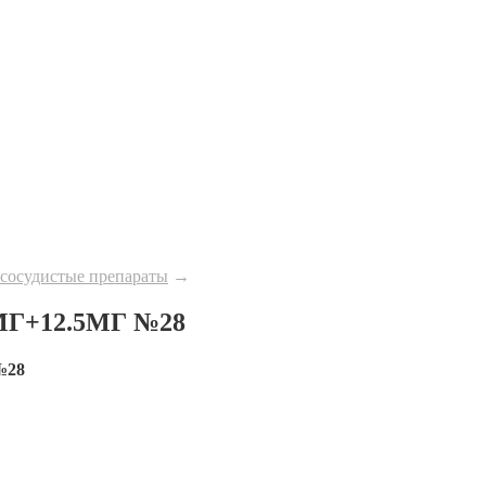
сосудистые препараты
→
МГ+12.5МГ №28
№28