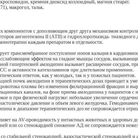
кросповидон, кремния диоксид коллоидный, магния стеарат.
1), макрогол, тальк.
компонентов с дополняющим друг друга механизмом контроля 
пторов ангиотензина II (АТII) и гидрохлоротиазида- тиазидного
онотерапии каждым препаратом в отдельности.
рует трансмембранное поступление ионов кальция в кардиомио
 расслабляющим эффектом на гладкие мышцы сосудов, вызываю
льной гипертензией амлодипин вызывает расширение сосудов, пр
СС и активности катехоламинов при длительном применении.
тическим ответом, как у молодых, так и у пожилых пациентов.
кцией почек амлодипин в терапевтических дозах приводит к у
кровотока плазмы без изменения фильтрационной фракции и вы
льциенвых каналов, на фоне приема амлодипина у пациентов с 
кое и при физической нагрузке: небольшое увеличение сердечно
-диастолическое давление и объем левого желудочка. Гемодинам
ипина в диапазоне терапевтических доз не сопровождается от
лияет на AV-проводимость у интактных животных и здоровых д
нзией или со стенокардией снижение АД не сопровождается неж
 со стабильной стенокардией, вазоспастической стенокардией