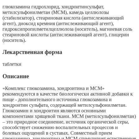
глюкозамина гидрохлорид, хондроитинсульфат,
метилсульфонилметан (МСМ), камедь целлюлозы
(стабилизатор), стеариновая кислота (антислеживающий
агент), диоксид кремния (антислеживающий агент),
гидроксипропилметилцеллюлоза (носитель), магниевая соль
стеариновой кислоты (антислеживающий агент), глицерин
(носитель).
Лекарственная форма
таблетки
Описание
«Комплекс глюкозамина, хондроитина и МСМ»
рекомендуются в качестве биологически активной добавки к
пище - дополнительного источника глюкозамина и
хондроитин сульфата, содержащей метилсульфонилметан.
Глюкозамин и хондроитин являются основными
компонентами хрящевой ткани. МСМ (метилсульфонилметан)
– это природное соединение, источник органической серы,
способствует снижению воспалительных процессов и
болевых ощущений в суставах. Совместный прием
глюкозамина, хондроитина и МСМ стимулирует естественные