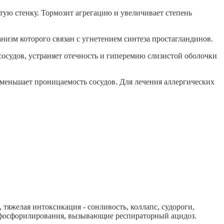
тую стенку. Тормозит агрегацию и увеличивает степень
зм которого связан с угнетением синтеза простагландинов.
осудов, устраняет отечность и гиперемию слизистой оболочки
уменьшает проницаемость сосудов. Для лечения аллергических
 тяжелая интоксикация - сонливость, коллапс, судороги,
о фосфорилирования, вызывающие респираторный ацидоз.