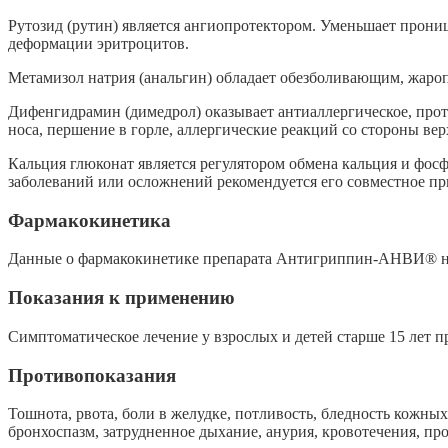
Рутозид (рутин) является ангиопротектором. Уменьшает прониц
деформации эритроцитов.
Метамизол натрия (анальгин) обладает обезболивающим, жаро
Дифенгидрамин (димедрол) оказывает антиаллергическое, прот
носа, першение в горле, аллергические реакций со стороны ве
Кальция глюконат является регулятором обмена кальция и фосф
заболеваний или осложнений рекомендуется его совместное п
Фармакокинетика
Данные о фармакокинетике препарата Антигриппин-АНВИ® не
Показания к применению
Симптоматическое лечение у взрослых и детей старше 15 лет 
Противопоказания
Тошнота, рвота, боли в желудке, потливость, бледность кожных
бронхоспазм, затрудненное дыхание, анурия, кровотечения, 