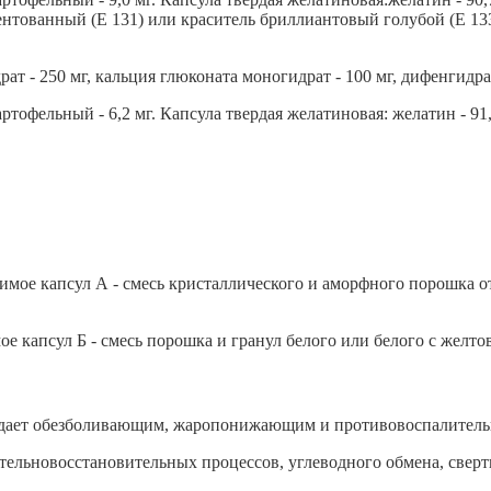
ентованный (Е 131) или краситель бриллиантовый голубой (Е 133)
т - 250 мг, кальция глюконата моногидрат - 100 мг, дифенгидра
ртофельный - 6,2 мг. Капсула твердая желатиновая: желатин - 91,9
мое капсул А - смесь кристаллического и аморфного порошка от
е капсул Б - смесь порошка и гранул белого или белого с желто
дает обезболивающим, жаропонижающим и противовоспалительн
тельновосстановительных процессов, углеводного обмена, сверт