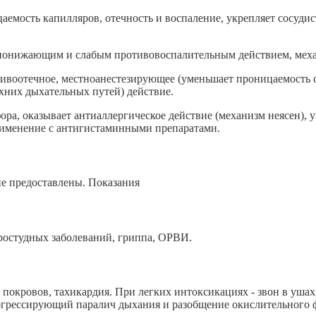
аемость капилляров, отечность и воспаление, укрепляет сосудис
понижающим и слабым противовоспалительным действием, механи
ивоотечное, местноанестезирующее (уменьшает проницаемость с
рхних дыхательных путей) действие.
ора, оказывает антиаллергическое действие (механизм неясен), 
рименение с антигистаминными препаратами.
 предоставлены. Показания
простудных заболеваний, гриппа, ОРВИ.
 покровов, тахикардия. При легких интоксикациях - звон в ушах,
прогрессирующий паралич дыхания и разобщение окислительног