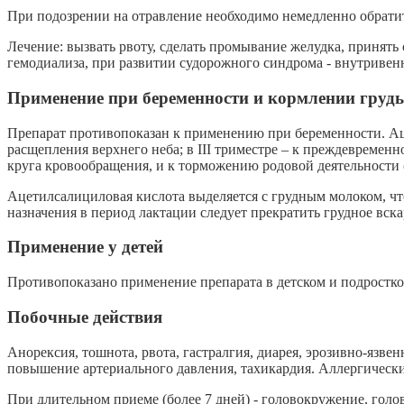
При подозрении на отравление необходимо немедленно обрати
Лечение: вызвать рвоту, сделать промывание желудка, принять
гемодиализа, при развитии судорожного синдрома - внутривенн
Применение при беременности и кормлении груд
Препарат противопоказан к применению при беременности. Ац
расщепления верхнего неба; в III триместре – к преждевремен
круга кровообращения, и к торможению родовой деятельности (
Ацетилсалициловая кислота выделяется с грудным молоком, ч
назначения в период лактации следует прекратить грудное вск
Применение у детей
Противопоказано применение препарата в детском и подростков
Побочные действия
Анорексия, тошнота, рвота, гастралгия, диарея, эрозивно-язв
повышение артериального давления, тахикардия. Аллергически
При длительном приеме (более 7 дней) - головокружение, голо