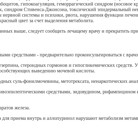
оцитов, гипокоагуляция, геморрагический синдром (носовое кро
к, синдром Стивенса-Джонсона, токсический эпидермальный нек
ы нервной системы и психики, рвота, нарушения функции печен
расный цвет за счет выделения метаболита.
анных выше, следует сообщить лечащему врачу и прекратить при
ыми средствами - предварительно проконсультироваться с врачо
резерпина, стероидных гормонов и гипогликемических средств. 
способствующих выведению мочевой кислоты.
одных суль-фонилмочевины, метотрексата, ненаркотических ана
отивоэпилептическими средствами, зидовудином, рифампицином 
ратов железа.
 для приема внутрь и аллопуринол нарушают метаболизм метами