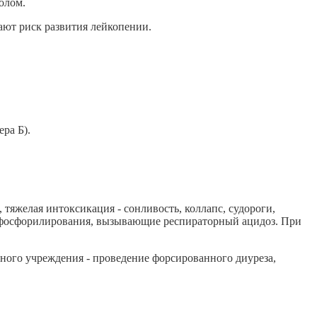
олом.
ют риск развития лейкопении.
ера Б).
 тяжелая интоксикация - сонливость, коллапс, судороги,
о фосфорилирования, вызывающие респираторный ацидоз. При
бного учреждения - проведение форсированного диуреза,