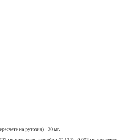
ресчете на рутозид) - 20 мг.
3 мг, краситель азорубин (Е 122) - 0,003 мг, краситель