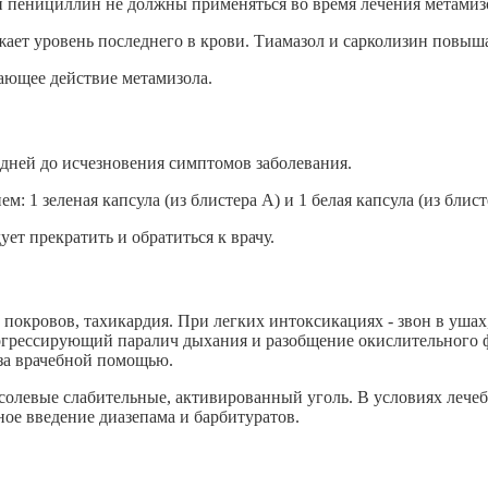
и пенициллин не должны применяться во время лечения метамиз
ет уровень последнего в крови. Тиамазол и сарколизин повыша
ающее действие метамизола.
-5 дней до исчезновения симптомов заболевания.
: 1 зеленая капсула (из блистера А) и 1 белая капсула (из блист
ет прекратить и обратиться к врачу.
 покровов, тахикардия. При легких интоксикациях - звон в ушах,
прогрессирующий паралич дыхания и разобщение окислительног
за врачебной помощью.
 солевые слабительные, активированный уголь. В условиях лече
ое введение диазепама и барбитуратов.