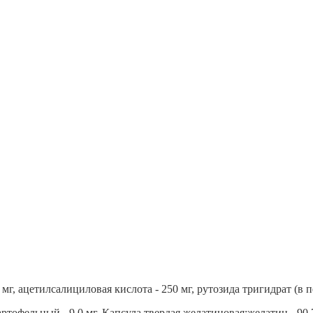
г, ацетилсалициловая кислота - 250 мг, рутозида тригидрат (в пе
ртофельный - 9,0 мг. Капсула твердая желатиновая:желатин - 90,72