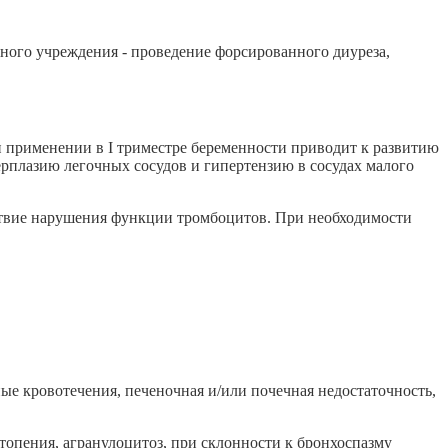
бного учреждения - проведение форсированного диуреза,
 применении в I триместре беременности приводит к развитию
ерплазию легочных сосудов и гипертензию в сосудах малого
ствие нарушения функции тромбоцитов. При необходимости
ые кровотечения, печеночная и/или почечная недостаточность,
топения, агранулоцитоз, при склонности к бронхоспазму