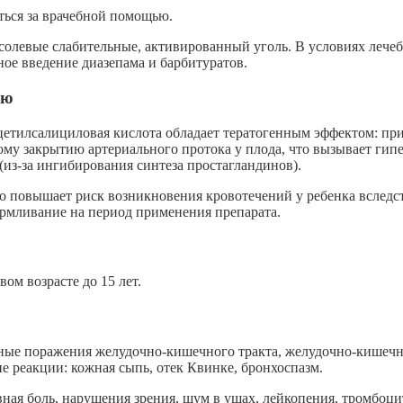
ться за врачебной помощью.
 солевые слабительные, активированный уголь. В условиях лече
ое введение диазепама и барбитуратов.
ью
етилсалициловая кислота обладает тератогенным эффектом: при
ному закрытию артериального протока у плода, что вызывает гип
из-за ингибирования синтеза простагландинов).
то повышает риск возникновения кровотечений у ребенка вслед
армливание на период применения препарата.
ом возрасте до 15 лет.
енные поражения желудочно-кишечного тракта, желудочно-кишечн
е реакции: кожная сыпь, отек Квинке, бронхоспазм.
вная боль, нарушения зрения, шум в ушах, лейкопения, тромбоци