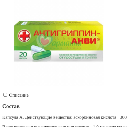
Описание
Состав
Капсула А. Действующие вещества: аскорбиновая кислота - 300 м
Вспомогательные вещества: кальция стеарат - 1,0 мг, крахмал ка