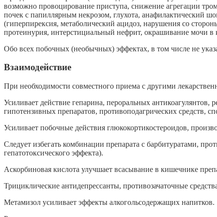
возможно провоцирование приступа, снижение агрегации тромб
почек с папиллярным некрозом, глухота, анафилактический шо
(гиперпирексия, метаболический ацидоз, нарушения со сторон
протеинурия, интерстициальный нефрит, окрашивание мочи в к
Обо всех побочных (необычных) эффектах, в том числе не указ
Взаимодействие
При необходимости совместного приема с другими лекарственн
Усиливает действие гепарина, пероральных антикоагулянтов, 
гипотензивных препаратов, противоподагрических средств, 
Усиливает побочные действия глюкокортикостероидов, произв
Следует избегать комбинации препарата с барбитуратами, пр
гепатотоксического эффекта).
Аскорбиновая кислота улучшает всасывание в кишечнике препа
Трициклические антидепрессанты, противозачаточные средства
Метамизол усиливает эффекты алкогольсодержащих напитков.