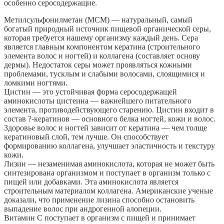
особенно серосодержащие.
Метилсульфонилметан (МСМ) — натуральный, самый
богатый природный источник пищевой органической серы,
которая требуется нашему организму каждый день. Сера
является главным компонентом кератина (строительного
элемента волос и ногтей) и коллагена (составляет основу
дермы). Недостаток серы может проявляться кожными
проблемами, тусклым и слабыми волосами, слоящимися и
ломкими ногтями.
Цистин — это устойчивая форма серосодержащей
аминокислоты цистеина — важнейшего питательного
элемента, противодействующего старению. Цистин входит в
состав ?-кератинов — основного белка ногтей, кожи и волос.
Здоровье волос и ногтей зависит от кератина — чем толще
кератиновый слой, тем лучше. Он способствует
формированию коллагена, улучшает эластичность и текстуру
кожи.
Лизин — незаменимая аминокислота, которая не может быть
синтезирована организмом и поступает в организм только с
пищей или добавками. Эта аминокислота является
строительным материалом коллагена. Американские ученые
доказали, что применение лизина способно остановить
выпадение волос при андрогенной алопеции.
Витамин С поступает в организм с пищей и принимает