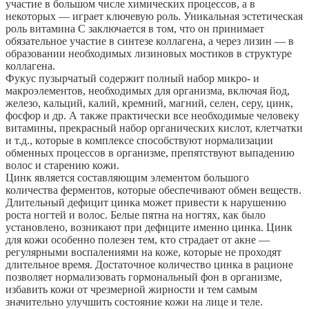
участие в большом числе химических процессов, а в
некоторых — играет ключевую роль. Уникальная эстетическая
роль витамина C заключается в том, что он принимает
обязательное участие в синтезе коллагена, а через лизин — в
образовании необходимых лизиновых мостиков в структуре
коллагена.
Фукус пузырчатый содержит полный набор микро- и
макроэлементов, необходимых для организма, включая йод,
железо, кальций, калий, кремний, магний, селен, серу, цинк,
фосфор и др. А также практически все необходимые человеку
витамины, прекрасный набор органических кислот, клетчатки
и т.д., которые в комплексе способствуют нормализации
обменных процессов в организме, препятствуют выпадению
волос и старению кожи.
Цинк является составляющим элементом большого
количества ферментов, которые обеспечивают обмен веществ.
Длительный дефицит цинка может привести к нарушению
роста ногтей и волос. Белые пятна на ногтях, как было
установлено, возникают при дефиците именно цинка. Цинк
для кожи особенно полезен тем, кто страдает от акне —
регулярными воспалениями на коже, которые не проходят
длительное время. Достаточное количество цинка в рационе
позволяет нормализовать гормональный фон в организме,
избавить кожи от чрезмерной жирности и тем самым
значительно улучшить состояние кожи на лице и теле.