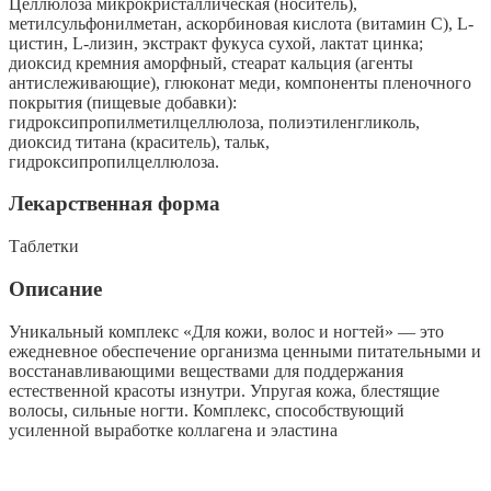
Целлюлоза микрокристаллическая (носитель),
метилсульфонилметан, аскорбиновая кислота (витамин С), L-
цистин, L-лизин, экстракт фукуса сухой, лактат цинка;
диоксид кремния аморфный, стеарат кальция (агенты
антислеживающие), глюконат меди, компоненты пленочного
покрытия (пищевые добавки):
гидроксипропилметилцеллюлоза, полиэтиленгликоль,
диоксид титана (краситель), тальк,
гидроксипропилцеллюлоза.
Лекарственная форма
Таблетки
Описание
Уникальный комплекс «Для кожи, волос и ногтей» — это
ежедневное обеспечение организма ценными питательными и
восстанавливающими веществами для поддержания
естественной красоты изнутри. Упругая кожа, блестящие
волосы, сильные ногти. Комплекс, способствующий
усиленной выработке коллагена и эластина