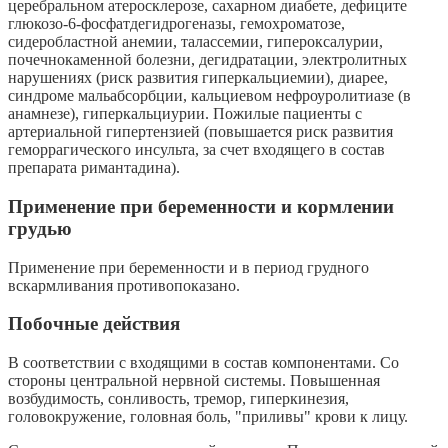
церебральном атеросклерозе, сахарном диабете, дефиците
глюкозо-6-фосфатдегидрогеназы, гемохроматозе,
сидеробластной анемии, талассемии, гипероксалурии,
почечнокаменной болезни, дегидратации, электролитных
нарушениях (риск развития гиперкальциемии), диарее,
синдроме мальабсорбции, кальциевом нефроуролитиазе (в
анамнезе), гиперкальциурии. Пожилые пациенты с
артериальной гипертензией (повышается риск развития
геморрагического инсульта, за счет входящего в состав
препарата римантадина).
Применение при беременности и кормлении
грудью
Применение при беременности и в период грудного
вскармливания противопоказано.
Побочные действия
В соответствии с входящими в состав компонентами. Со
стороны центральной нервной системы. Повышенная
возбудимость, сонливость, тремор, гиперкинезия,
головокружение, головная боль, "приливы" крови к лицу.