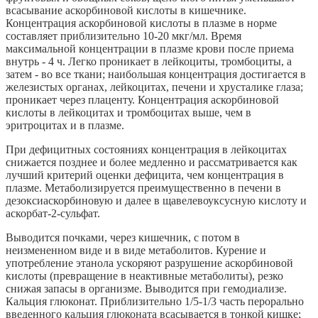
всасывание аскорбиновой кислоты в кишечнике.
Концентрация аскорбиновой кислоты в плазме в норме
составляет приблизительно 10-20 мкг/мл. Время
максимальной концентрации в плазме крови после приема
внутрь - 4 ч. Легко проникает в лейкоциты, тромбоциты, а
затем - во все ткани; наибольшая концентрация достигается в
железистых органах, лейкоцитах, печени и хрусталике глаза;
проникает через плаценту. Концентрация аскорбиновой
кислоты в лейкоцитах и тромбоцитах выше, чем в
эритроцитах и в плазме.
При дефицитных состояниях концентрация в лейкоцитах
снижается позднее и более медленно и рассматривается как
лучший критерий оценки дефицита, чем концентрация в
плазме. Метаболизируется преимущественно в печени в
дезоксиаскорбиновую и далее в щавелевоуксусную кислоту и
аскорбат-2-сульфат.
Выводится почками, через кишечник, с потом в
неизмененном виде и в виде метаболитов. Курение и
употребление этанола ускоряют разрушение аскорбиновой
кислоты (превращение в неактивные метаболиты), резко
снижая запасы в организме. Выводится при гемодиализе.
Кальция глюконат. Приблизительно 1/5-1/3 часть перорально
введенного кальция глюконата всасывается в тонкой кишке;