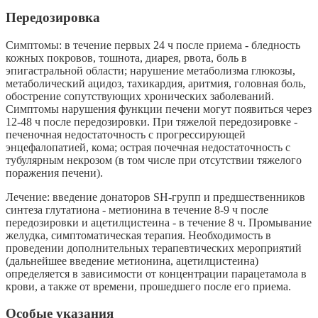
Передозировка
Симптомы: в течение первых 24 ч после приема - бледность
кожных покровов, тошнота, диарея, рвота, боль в
эпигастральной области; нарушение метаболизма глюкозы,
метаболический ацидоз, тахикардия, аритмия, головная боль,
обострение сопутствующих хронических заболеваний.
Симптомы нарушения функции печени могут появиться через
12-48 ч после передозировки. При тяжелой передозировке -
печеночная недостаточность с прогрессирующей
энцефалопатией, кома; острая почечная недостаточность с
тубулярным некрозом (в том числе при отсутствии тяжелого
поражения печени).
Лечение: введение донаторов SH-групп и предшественников
синтеза глутатиона - метионина в течение 8-9 ч после
передозировки и ацетилцистеина - в течение 8 ч. Промывание
желудка, симптоматическая терапия. Необходимость в
проведении дополнительных терапевтических мероприятий
(дальнейшее введение метионина, ацетилцистеина)
определяется в зависимости от концентрации парацетамола в
крови, а также от времени, прошедшего после его приема.
Особые указания