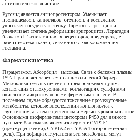
антитоксическое действие.
Рутозид является ангиопротектором. Уменьшает
проницаемость капилляров, отечность и воспаление,
укрепляет сосудистую стенку. Тормозит агрегацию и
увеличивает степень деформации эритроцитов. Лоратадин -
блокатор Н1-гистаминовых рецепторов, предупреждает
развитие отека тканей, связанного с высвобождением
гистамина.
Фармакокинетика
Парацетамол. Абсорбция - высокая. Связь с белками плазмы -
15%. Проникает через гематоэнцефалический барьер.
Метаболизируется в печени по трем основным путям:
конъюгация с глюкуронидами, конъюгация с сульфатами,
окисление микросомальными ферментами печени. В
последнем случае образуются токсичные промежуточные
метаболиты, которые впоследствии конъюгируют с
глутатионом, а затем с цистеином и меркаптуровой кислотой.
Основными изоферментами цитохрома Р450 для данного
пути метаболизма являются изофермент CYP2E1
(преимущественно), CYP1A2 и CYP3A4 (второстепенная
роль). При дефиците глутатиона эти метаболиты могут
вызывать повреждение и некроз гепатоцитов.