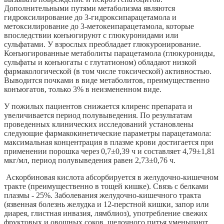
Дополнительными путями метаболизма являются
гидроксилирование до 3-гидроксипарацетамола и
метоксилирование до 3-метокеипарацетамола, которые
впоследствии конъюгируют с глюкуронидами или
сульфатами. У взрослых преобладает глюкуронирование.
Конъюгированные метаболиты парацетамола (глюкурониды,
сульфаты и конъюгаты с глутатионом) обладают низкой
фармакологической (в том числе токсической) активностью.
Выводится почками в виде метаболитов, преимущественно
конъюгатов, только 3% в неизмененном виде.
У пожилых пациентов снижается клиренс препарата и
увеличивается период полувыведения. По результатам
проведенных клинических исследований установлены
следующие фармакокинетические параметры парацетамола:
максимальная концентрация в плазме крови достигается при
применении порошка через 0,7±0,39 ч и составляет 4,79±1,81
мкг/мл, период полувыведения равен 2,73±0,76 ч.
Аскорбиновая кислота абсорбируется в желудочно-кишечном
тракте (преимущественно в тощей кишке). Связь с белками
плазмы - 25%. Заболевания желудочно-кишечного тракта
(язвенная болезнь желудка и 12-перстной кишки, запор или
диарея, глистная инвазия, лямблиоз), употребление свежих
фруктовых и овощных соков, щелочного питья уменьшают