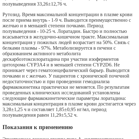
полувыведения 33,26±12,76 ч.
Рутозид. Время максимальной концентрации в плазме крови
после приема внутрь - 1-9 ч. Выводится преимущественно с
желчью и в меньшей степени почками. Период
полувыведения - 10-25 ч. Лоратадин. Быстро и полностью
всасывается в желудочно-кишечном тракте. Максимальная
концентрация у пожилых людей возрастает на 50%. Связь с
белками плазмы - 97%. Метаболизируется в печени с
образованием активного метаболита
дескарбоэтоксилоратадина при участии изоферментов
цитохрома CYP3A4 и в меньшей степени CYP2D6. Не
проникает через гематоэнцефалический барьер. Выводится
почками и с желчью. У пациентов с хронической почечной
недостаточностью и при проведении гемодиализа
фармакокинетика практически не меняется. По результатам
проведенных клинических исследований установлены
следующие фармакокинетические параметры лоратадина:
максимальная концентрация в плазме крови достигается через
3,28±1,25 ч и составляет 1,85±0,95 нг/мл, период
полувыведения равен 11,29±5,52 ч.
Показания к применению