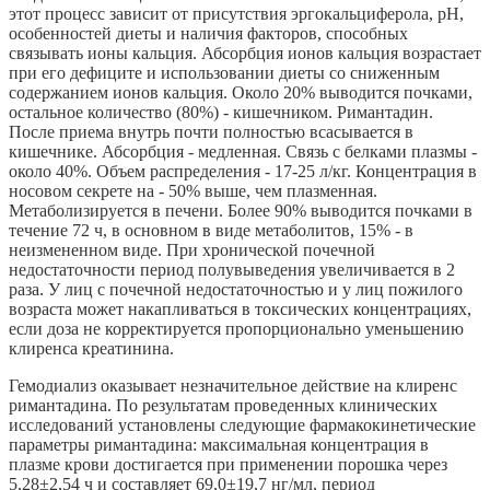
этот процесс зависит от присутствия эргокальциферола, pH,
особенностей диеты и наличия факторов, способных
связывать ионы кальция. Абсорбция ионов кальция возрастает
при его дефиците и использовании диеты со сниженным
содержанием ионов кальция. Около 20% выводится почками,
остальное количество (80%) - кишечником. Римантадин.
После приема внутрь почти полностью всасывается в
кишечнике. Абсорбция - медленная. Связь с белками плазмы -
около 40%. Объем распределения - 17-25 л/кг. Концентрация в
носовом секрете на - 50% выше, чем плазменная.
Метаболизируется в печени. Более 90% выводится почками в
течение 72 ч, в основном в виде метаболитов, 15% - в
неизмененном виде. При хронической почечной
недостаточности период полувыведения увеличивается в 2
раза. У лиц с почечной недостаточностью и у лиц пожилого
возраста может накапливаться в токсических концентрациях,
если доза не корректируется пропорционально уменьшению
клиренса креатинина.
Гемодиализ оказывает незначительное действие на клиренс
римантадина. По результатам проведенных клинических
исследований установлены следующие фармакокинетические
параметры римантадина: максимальная концентрация в
плазме крови достигается при применении порошка через
5,28±2,54 ч и составляет 69,0±19,7 нг/мл, период