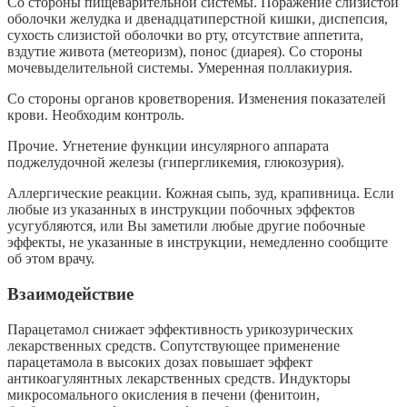
Со стороны пищеварительной системы. Поражение слизистой
оболочки желудка и двенадцатиперстной кишки, диспепсия,
сухость слизистой оболочки во рту, отсутствие аппетита,
вздутие живота (метеоризм), понос (диарея). Со стороны
мочевыделительной системы. Умеренная поллакиурия.
Со стороны органов кроветворения. Изменения показателей
крови. Необходим контроль.
Прочие. Угнетение функции инсулярного аппарата
поджелудочной железы (гипергликемия, глюкозурия).
Аллергические реакции. Кожная сыпь, зуд, крапивница. Если
любые из указанных в инструкции побочных эффектов
усугубляются, или Вы заметили любые другие побочные
эффекты, не указанные в инструкции, немедленно сообщите
об этом врачу.
Взаимодействие
Парацетамол снижает эффективность урикозурических
лекарственных средств. Сопутствующее применение
парацетамола в высоких дозах повышает эффект
антикоагулянтных лекарственных средств. Индукторы
микросомального окисления в печени (фенитоин,