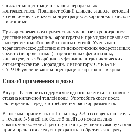
Снижает концентрацию в крови пероральных
контрацептивов. Повышает общий клиренс этанола, который
в свою очередь снижает концентрацию аскорбиновой кислоты
в организме.
При одновременном применении уменьшает хронотропное
действие изопреналина. Барбитураты и примидон повышают
выведение аскорбиновой кислоты с мочой. Уменьшает
терапевтическое действие антипсихотических лекарственных
средств (нейролептиков) - производных фенотиазина,
канальцевую реабсорбцию амфетамина и трициклических
антидепрессантов. Лоратадин. Ингибиторы CYP3A4 и
CYP2D6 увеличивают концентрацию лоратадина в крови.
Способ применения и дозы
Внутрь. Растворить содержимое одного пакетика в половине
стакана кипяченой теплой воды. Употребить сразу после
растворения. Перед употреблением раствор размешать.
Взрослым: принимать по 1 пакетику 2-3 раза в день после еды
в течение 3-5 дней (не более 5 дней) до исчезновения
симптомов болезни. При отсутствии улучшения самочувствия
прием препарата следует прекратить и обратиться к врачу.