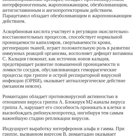
интерфероногенным, жаропонижающим, обезболивающим,
антигистаминным и ангиопротекторным действием.
Парацетамол обладает обезболивающим и жаропонижающим
действием.
Аскорбиновая кислота участвует в регуляции окислительно-
восстановительных процессов, способствует нормальной
проницаемости капилляров, свертываемости крови,
регенерации тканей, играет положительную роль в развитии
иммунных реакций организма, восполняет дефицит витамина
С. Кальция глюконат, как источник ионов кальция,
предотвращает развитие повышенной проницаемости и
ломкости сосудов, обуславливающих геморрагические
процессы при гриппе и острой респираторной вирусной
инфекции (ОРВИ), оказывает антиаллергическое действие
(механизм неясен).
Римантадин обладает противовирусной активностью в
отношении вируса гриппа А. Блокируя М2-каналы вируса
гриппа А, нарушает его способность проникать в клетки и
высвобождать рибонуклеопротеид, ингибируя тем самым
важнейшую стадию репликации вирусов.
Индуцирует выработку интерферонов альфа и гамма. При
гриппе, вызванном вирусом В, римантадин оказывает