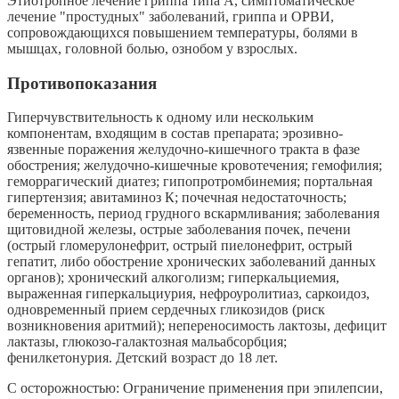
Этиотропное лечение гриппа типа А, симптоматическое
лечение "простудных" заболеваний, гриппа и ОРВИ,
сопровождающихся повышением температуры, болями в
мышцах, головной болью, ознобом у взрослых.
Противопоказания
Гиперчувствительность к одному или нескольким
компонентам, входящим в состав препарата; эрозивно-
язвенные поражения желудочно-кишечного тракта в фазе
обострения; желудочно-кишечные кровотечения; гемофилия;
геморрагический диатез; гипопротромбинемия; портальная
гипертензия; авитаминоз К; почечная недостаточность;
беременность, период грудного вскармливания; заболевания
щитовидной железы, острые заболевания почек, печени
(острый гломерулонефрит, острый пиелонефрит, острый
гепатит, либо обострение хронических заболеваний данных
органов); хронический алкоголизм; гиперкальциемия,
выраженная гиперкальциурия, нефроуролитиаз, саркоидоз,
одновременный прием сердечных гликозидов (риск
возникновения аритмий); непереносимость лактозы, дефицит
лактазы, глюкозо-галактозная мальабсорбция;
фенилкетонурия. Детский возраст до 18 лет.
С осторожностью: Ограничение применения при эпилепсии,