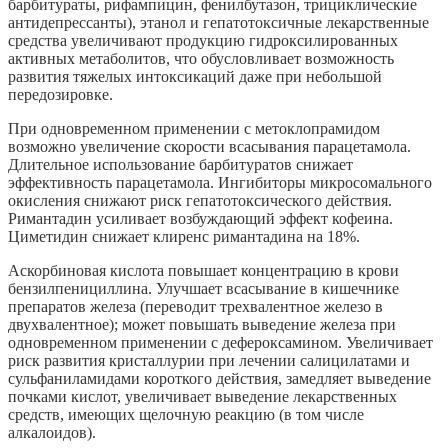
барбитураты, рифампицин, фенилбутазон, трициклические
антидепрессанты), этанол и гепатотоксичные лекарственные
средства увеличивают продукцию гидроксилированных
активных метаболитов, что обусловливает возможность
развития тяжелых интоксикаций даже при небольшой
передозировке.
При одновременном применении с метоклопрамидом
возможно увеличение скорости всасывания парацетамола.
Длительное использование барбитуратов снижает
эффективность парацетамола. Ингибиторы микросомального
окисления снижают риск гепатотоксического действия.
Римантадин усиливает возбуждающий эффект кофеина.
Циметидин снижает клиренс римантадина на 18%.
Аскорбиновая кислота повышает концентрацию в крови
бензилпенициллина. Улучшает всасывание в кишечнике
препаратов железа (переводит трехвалентное железо в
двухвалентное); может повышать выведение железа при
одновременном применении с дефероксамином. Увеличивает
риск развития кристаллурии при лечении салицилатами и
сульфаниламидами короткого действия, замедляет выведение
почками кислот, увеличивает выведение лекарственных
средств, имеющих щелочную реакцию (в том числе
алкалоидов).