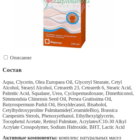
Описание
Состав
Aqua, Clycerin, Olea Europaea Oil, Glyceryl Stearate, Cetyl
Alcohol, Stearyl Alcohol, Ceteareth 23, Ceteareth 6, Stearic Acid,
Palmitic Acid, Squalane, Urea, Cyclopentasiloxane, Dimethiconol,
Simmondsia Chinensis Seed Oil, Persea Gratissima Oil,
Butyrospermum Parkii Oil, Hexyldecanol, Bisabolol,
Cetylhydroxyproline Palmitamide(CeramideBio), Brassica
Campestris Sterols, Phenoxyethanol, Ethylhexylglycerin,
Tocophetul Acetate, Retinyl Palmitate, Acrylates/C10-30 Alkyl
Acrylate Crosspolymer, Sodium Hidroxide, BHT, Lactic Acid
Активные компоненты:
комплекс натуральных масел