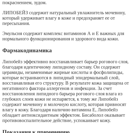
покраснением, зудом.
ЛИПОБЕЙЗ содержит натуральный увлажнитель мочевину,
который удерживает влагу в коже и предохраняет ее от
пересыхания.
Эмульсия содержит комплекс витаминов А и Е важных для
нормального функционирования и здорового вида кожи.
Фармакодинамика
Липобейз эффективно восстанавливает барьер рогового слоя,
благодаря идентичному липидному составу. Он содержит
церамиды, незаменимые жирные кислоты и фосфолипиды,
которые встраиваются в липидный эпидермальный слой,
восстанавливая его структуру. В результате кожа защищена от
негативного фактора аллергенов и инфекции. За счет
восстановления липидного барьера рогового слоя влага из
глубоких слоев кожи не испаряется, к тому же Липобейз
содержит мочевину и молочную кислоту, которая привносят
влагу в кожу. Благодаря наличию витамина Е, Липобейз
обладает антиоксидантным эффектом. Бисаболол оказывает
противовоспалительное действие, успокаивает кожу.
Показания к применению