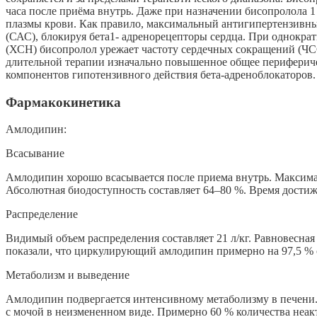
часа после приёма внутрь. Даже при назначении бисопролола 1 
плазмы крови. Как правило, максимальный антигипертензивный
(САС), блокируя бета1- адренорецепторы сердца. При однокра
(ХСН) бисопролол урежает частоту сердечных сокращений (ЧСС
длительной терапии изначально повышенное общее перифериче
компонентов гипотензивного действия бета-адреноблокаторов.
Фармакокинетика
Амлодипин:
Всасывание
Амлодипин хорошо всасывается после приема внутрь. Максималь
Абсолютная биодоступность составляет 64–80 %. Время дости
Распределение
Видимый объем распределения составляет 21 л/кг. Равновесная к
показали, что циркулирующий амлодипин примерно на 97,5 % с
Метаболизм и выведение
Амлодипин подвергается интенсивному метаболизму в печени.
с мочой в неизмененном виде. Примерно 60 % количества неа