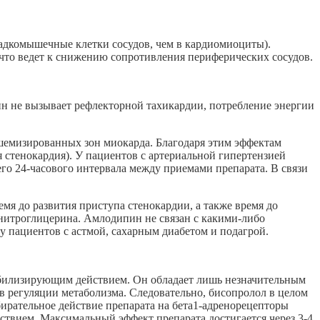
адкомышечные клетки сосудов, чем в кардиомиоциты).
то ведет к снижению сопротивления периферических сосудов.
ин не вызывает рефлекторной тахикардии, потребление энергии
шемизированных зон миокарда. Благодаря этим эффектам
 стенокардия). У пациентов с артериальной гипертензией
го 24-часового интервала между приемами препарата. В связи
мя до развития приступа стенокардии, а также время до
 нитроглицерина. Амлодипин не связан с какими-либо
 пациентов с астмой, сахарным диабетом и подагрой.
табилизирующим действием. Он обладает лишь незначительным
 в регуляции метаболизма. Следовательно, бисопролол в целом
бирательное действие препарата на бета1-адренорецепторы
ствием. Максимальный эффект препарата достигается через 3-4