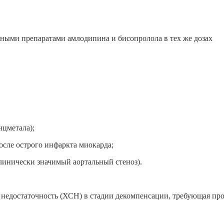
ными препаратами амлодипина и бисопролола в тех же дозах
нцметала);
осле острого инфаркта миокарда;
клинически значимый аортальный стеноз).
я недостаточность (ХСН) в стадии декомпенсации, требующая пр