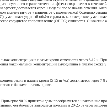
раз в сутки его терапевтический эффект сохраняется в течение 
 эффект достигается через 2 недели после начала лечения. Би
тном приеме внутрь у пациентов с ишемической болезнью сердца
), уменьшает ударный объём сердца и, как следствие, уменьшае
ское сосудистое сопротивление (ОПСС) снижается. Снижение ак
ная концентрация в плазме крови отмечается через 6-12 ч. Прие
жения максимальной концентрации амлодипина в плазме схоже 
онцентрация в плазме крови (5-15 нг/мл) достигается через 7-8 
вязан с белками плазмы крови.
 Примерно 90 % принятой дозы преобразуется в неактивные пр
ктивных метаболитов выводится почками и 20-25 % через кишеч