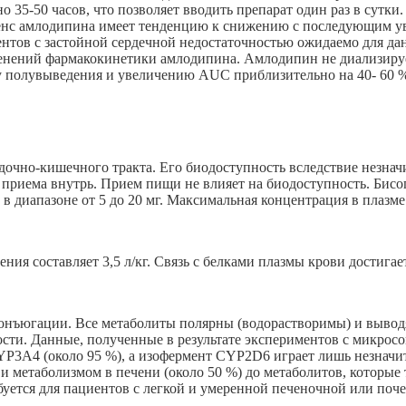
35-50 часов, что позволяет вводить препарат один раз в сутки.
лиренс амлодипина имеет тенденцию к снижению с последующим
нтов с застойной сердечной недостаточностью ожидаемо для да
енений фармакокинетики амлодипина. Амлодипин не диализируе
 полувыведения и увеличению AUC приблизительно на 40- 60 %, 
удочно-кишечного тракта. Его биодоступность вследствие незна
ле приема внутрь. Прием пищи не влияет на биодоступность. Бис
диапазоне от 5 до 20 мг. Максимальная концентрация в плазме к
ния составляет 3,5 л/кг. Связь с белками плазмы крови достигае
онъюгации. Все метаболиты полярны (водорастворимы) и вывод
сти. Данные, полученные в результате экспериментов с микросом
YP3A4 (около 95 %), а изофермент CYP2D6 играет лишь незначи
и метаболизмом в печени (около 50 %) до метаболитов, которые
ебуется для пациентов с легкой и умеренной печеночной или поч