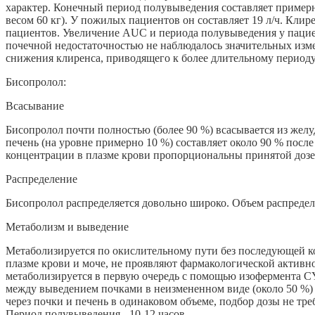
характер. Конечный период полувыведения составляет примерно 
весом 60 кг). У пожилых пациентов он составляет 19 л/ч. К
пациентов. Увеличение AUC и периода полувыведения у пацие
почечной недостаточностью не наблюдалось значительных изм
снижения клиренса, приводящего к более длительному периоду
Бисопролол:
Всасывание
Бисопролол почти полностью (более 90 %) всасывается из жел
печень (на уровне примерно 10 %) составляет около 90 % пос
концентрации в плазме крови пропорциональны принятой дозе в 
Распределение
Бисопролол распределяется довольно широко. Объем распределе
Метаболизм и выведение
Метаболизируется по окислительному пути без последующей к
плазме крови и моче, не проявляют фармакологической активно
метаболизируется в первую очередь с помощью изофермента C
между выведением почками в неизмененном виде (около 50 %) 
через почки и печень в одинаковом объеме, подбор дозы не тр
Период полувыведения - 10-12 часов.