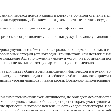
анный переход ионов кальция в клетку (в большей степени в гл
елаксирующим действием на гладкомышечные клетки сосудов, ч
можно он связан с двумя следующими эффектами:
рическое сопротивление, т.е. постнагрузку. Поскольку амлодип
ериол улучшает снабжение кислородом как нормальных, так и и
оронарных артерий (стенокардия Принцметала или нестабильная
ое снижение АД в положении «лежа» и «стоя» на протяжении все
ина он не вызывает острую артериальную гипотензию.
и увеличивает общее время выполнения физической нагрузки, вре
 приступов стенокардии и потребность сублингвального приема
иями уровня липидов плазмы крови. Возможно использование у
енной симпатомиметической активности, не обладает мембранос
хов и сосудов, а также к бета2-адренорецепторам, участвующим
кие процессы, в которые вовлечены бета2- адренорецепторы. Из
опролол не обладает выраженным отрицательным инотропным дей