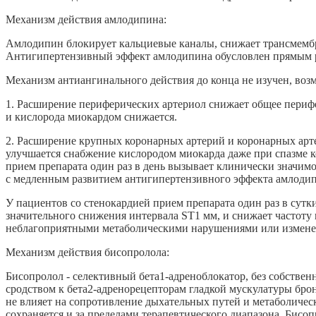
Механизм действия амлодипина:
Амлодипин блокирует кальциевые каналы, снижает трансмембр
Антигипертензивный эффект амлодипина обусловлен прямым р
Механизм антиангинального действия до конца не изучен, воз
1. Расширение периферических артериол снижает общее перифе
и кислорода миокардом снижается.
2. Расширение крупных коронарных артерий и коронарных арт
улучшается снабжение кислородом миокарда даже при спазме к
прием препарата один раз в день вызывает клинически значим
с медленным развитием антигипертензивного эффекта амлодип
У пациентов со стенокардией прием препарата один раз в сутк
значительного снижения интервала ST1 мм, и снижает частоту
неблагоприятными метаболическими нарушениями или изменен
Механизм действия бисопролола:
Бисопролол - селективный бета1-адреноблокатор, без собств
сродством к бета2-адренорецепторам гладкой мускулатуры брон
не влияет на сопротивление дыхательных путей и метаболичес
сохраняется и за пределами терапевтического диапазона. Бис