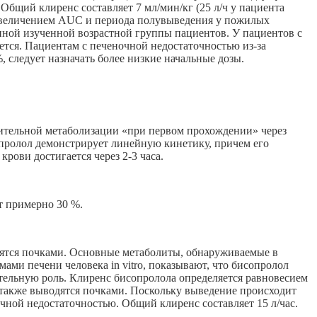
 Общий клиренс составляет 7 мл/мин/кг (25 л/ч у пациента
 увеличением AUC и периода полувыведения у пожилых
нной изученной возрастной группы пациентов. У пациентов с
тся. Пациентам с печеночной недостаточностью из-за
следует назначать более низкие начальные дозы.
чительной метаболизации «при первом прохождении» через
опролол демонстрирует линейную кинетику, причем его
рови достигается через 2-3 часа.
т примерно 30 %.
ятся почками. Основные метаболиты, обнаруживаемые в
ами печени человека in vitro, показывают, что бисопролол
тельную роль. Клиренс бисопролола определяется равновесием
 также выводятся почками. Поскольку выведение происходит
ечной недостаточностью. Общий клиренс составляет 15 л/час.