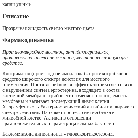
капли ушные
Описание
Прозрачная жидкость светло-желтого цвета.
Фармакодинамика
Противомикробное местное, антибактериальное,
противовоспалительное местное, местноанестезирующее
средство.
Клотримазол (производное имидазола) - противогрибковое
средство широкого спектра действия для местного
применения. Противогрибковый эффект клотримазола связан
с нарушением синтеза эргостерина, входящего в состав
клеточной мембраны грибов, что изменяет проницаемость
мембраны и вызывает последующий лизис клетки.
Хлорамфеникол - бактериостатический антибиотик широкого
спектра действия. Нарушает процесс синтеза белка в
микробной клетке. Активен в отношении
грамположительных и грамотрицательных бактерий.
Беклометазона дипропионат - глюкокортикостероид.