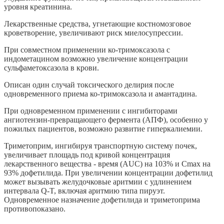
уровня креатинина.
Лекарственные средства, угнетающие костномозговое
кроветворение, увеличивают риск миелосупрессии.
При совместном применении ко-тримоксазола с
индометацином возможно увеличение концентрации
сульфаметоксазола в крови.
Описан один случай токсического делирия после
одновременного приема ко-тримоксазола и амантадина.
При одновременном применении с ингибиторами
ангиотензин-превращающего фермента (АПФ), особенно у
пожилых пациентов, возможно развитие гиперкалиемии.
Триметоприм, ингибируя транспортную систему почек,
увеличивает площадь под кривой концентрация
лекарственного вещества - время (AUC) на 103% и Сmах на
93% дофетилида. При увеличении концентрации дофетилид
может вызывать желудочковые аритмии с удлинением
интервала Q-T, включая аритмию типа пируэт.
Одновременное назначение дофетилида и триметоприма
противопоказано.