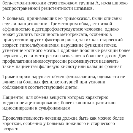
бета-гемолитическим стрептококком группы А, из-за широко
распространенной резистентности штаммов.
У больных, принимающих ко-тримоксазол, были описаны
случаи панцитопении. Триметоприм обладает низкой
аффинностью к дегидрофолатредуктазе человека, однако
может усилить токсичность метотрексата, особенно в
присутствии других факторов риска, таких как старческий
возраст, гипоальбуминемия, нарушение функции почек,
угнетение костного мозга. Подобные побочные реакции более
вероятны, если метотрексат назначают в больших дозах. Для
профилактики миелосупрессии рекомендуется назначать
таким пациентам фолиевую кислоту или кальция фолинат.
Триметоприм нарушает обмен фенилаланина, однако это не
влияет на больных фенилкетонурией при условии
соблюдения соответствующей диеты.
Пациенты, для обмена веществ которых характерно
медленное ацетилирование, более склонны к развитию
идиосинкразии к сульфонамидам.
Продолжительность лечения должна быть как можно более
короткой, особенно у больных пожилого и старческого
возраста.