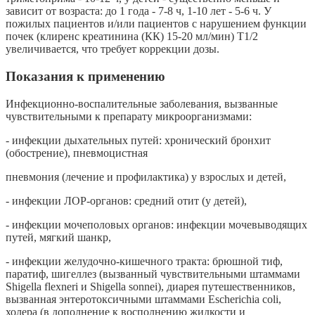
зависит от возраста: до 1 года - 7-8 ч, 1-10 лет - 5-6 ч. У
пожилых пациентов и/или пациентов с нарушением функции
почек (клиренс креатинина (КК) 15-20 мл/мин) Т1/2
увеличивается, что требует коррекции дозы.
Показания к применению
Инфекционно-воспалительные заболевания, вызванные
чувствительными к препарату микроорганизмами:
- инфекции дыхательных путей: хронический бронхит
(обострение), пневмоцистная
пневмония (лечение и профилактика) у взрослых и детей,
- инфекции ЛОР-органов: средний отит (у детей),
- инфекции мочеполовых органов: инфекции мочевыводящих
путей, мягкий шанкр,
- инфекции желудочно-кишечного тракта: брюшной тиф,
паратиф, шигеллез (вызванный чувствительными штаммами
Shigella flexneri и Shigella sonnei), диарея путешественников,
вызванная энтеротоксичными штаммами Escherichia coli,
холера (в дополнение к восполнению жидкости и