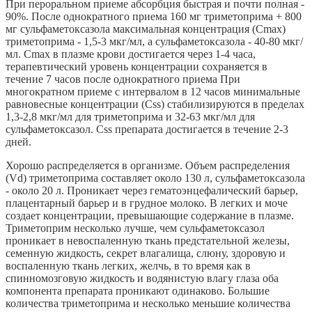
При пероральном приеме абсорбция быстрая и почти полная -
90%. После однократного приема 160 мг триметоприма + 800
мг сульфаметоксазола максимальная концентрация (Сmах)
триметоприма - 1,5-3 мкг/мл, а сульфаметоксазола - 40-80 мкг/
мл. Сmах в плазме крови достигается через 1-4 часа,
терапевтический уровень концентрации сохраняется в
течение 7 часов после однократного приема При
многократном приеме с интервалом в 12 часов минимальные
равновесные концентрации (Css) стабилизируются в пределах
1,3-2,8 мкг/мл для триметоприма и 32-63 мкг/мл для
сульфаметоксазол. Css препарата достигается в течение 2-3
дней.
Хорошо распределяется в организме. Объем распределения
(Vd) триметоприма составляет около 130 л, сульфаметоксазола
- около 20 л. Проникает через гематоэнцефалический барьер,
плацентарный барьер и в грудное молоко. В легких и моче
создает концентрации, превышающие содержание в плазме.
Триметоприм несколько лучше, чем сульфаметоксазол
проникает в невоспаленную ткань предстательной железы,
семенную жидкость, секрет влагалища, слюну, здоровую и
воспаленную ткань легких, желчь, в то время как в
спинномозговую жидкость и водянистую влагу глаза оба
компонента препарата проникают одинаково. Большие
количества триметоприма и несколько меньшие количества