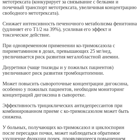
метотрексата (конкурирует за связывание с белками и
почечный транспорт метотрексата, увеличивая концентрацию
свободного метотрексата).
Снижает интенсивность печеночного метаболизма фенитоина
(удлиняет его Т1/2 на 39%), усиливая его эффект и
токсическое действие.
При одновременном применении ко-тримоксазола с
пириметамином в дозах, превышающих 25 мг/нед,
увеличивается риск развития мегалобластной анемии.
Диуретики (чаще тиазиды и у пожилых пациентов)
увеличивают риск развития тромбоцитопении.
Может повысить сывороточные концентрации дигоксина,
особенно у пожилых пациентов, необходим мониторинг
концентраций дигоксина в сыворотке.
Эффективность трициклических антидепрессантов при
комбинированном приеме с ко-тримоксазолом может быть
снижена.
У больных, получающих ко-тримоксазол и циклоспорин
после пересадки почки, может наблюдаться обратимое
ухудшение функции почек, проявляющееся повышением