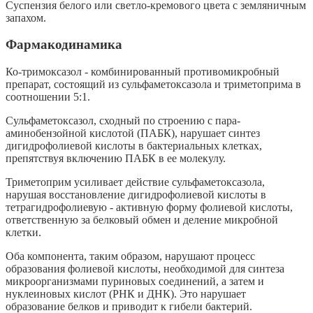
Суспензия белого или светло-кремового цвета с земляничным
запахом.
Фармакодинамика
Ко-тримоксазол - комбинированный противомикробный
препарат, состоящий из сульфаметоксазола и триметоприма в
соотношении 5:1.
Сульфаметоксазол, сходный по строению с пара-
аминобензойной кислотой (ПАБК), нарушает синтез
дигидрофолиевой кислоты в бактериальных клетках,
препятствуя включению ПАБК в ее молекулу.
Триметоприм усиливает действие сульфаметоксазола,
нарушая восстановление дигидрофолиевой кислоты в
тетрагидрофолиевую - активную форму фолиевой кислоты,
ответственную за белковый обмен и деление микробной
клетки.
Оба компонента, таким образом, нарушают процесс
образования фолиевой кислоты, необходимой для синтеза
микроорганизмами пуриновых соединений, а затем и
нуклеиновых кислот (РНК и ДНК). Это нарушает
образование белков и приводит к гибели бактерий.