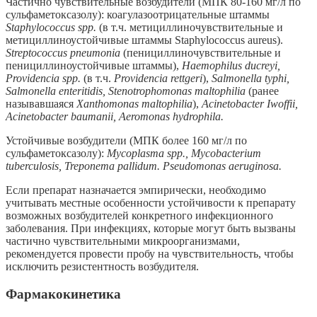
Частично чувствительные возбудители (МПК 80-160 мг/л по
сульфаметоксазолу): коагулазоотрицательные штаммы
Staphylococcus spp.
(в т.ч. метициллиночувствительные и
метициллиноустойчивые штаммы Staphylococcus aureus).
Streptococcus pneumonia
(пенициллиночувствительные и
пенициллиноустойчивые штаммы),
Haemophilus ducreyi,
Providencia spp.
(в т.ч.
Providencia rettgeri
),
Salmonella typhi,
Salmonella enteritidis, Stenotrophomonas maltophilia
(ранее
называвшаяся
Xanthomonas maltophilia
),
Acinetobacter Iwoffii,
Acinetobacter baumanii, Aeromonas hydrophila.
Устойчивые возбудители (МПК более 160 мг/л по
сульфаметоксазолу):
Mycoplasma spp., Mycobacterium
tuberculosis, Treponema pallidum. Pseudomonas aeruginosa.
Если препарат назначается эмпирически, необходимо
учитывать местные особенности устойчивости к препарату
возможных возбудителей конкретного инфекционного
заболевания. При инфекциях, которые могут быть вызваны
частично чувствительными микроорганизмами,
рекомендуется провести пробу на чувствительность, чтобы
исключить резистентность возбудителя.
Фармакокинетика