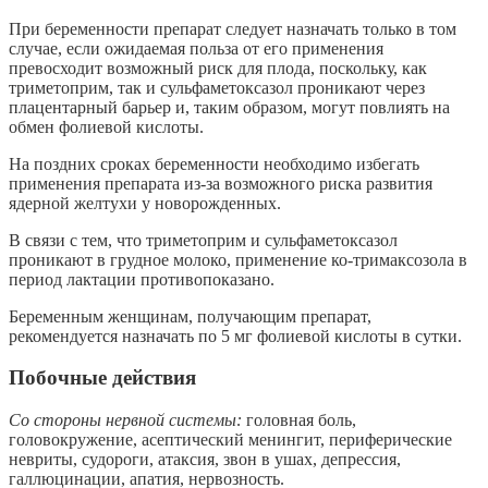
При беременности препарат следует назначать только в том
случае, если ожидаемая польза от его применения
превосходит возможный риск для плода, поскольку, как
триметоприм, так и сульфаметоксазол проникают через
плацентарный барьер и, таким образом, могут повлиять на
обмен фолиевой кислоты.
На поздних сроках беременности необходимо избегать
применения препарата из-за возможного риска развития
ядерной желтухи у новорожденных.
В связи с тем, что триметоприм и сульфаметоксазол
проникают в грудное молоко, применение ко-тримаксозола в
период лактации противопоказано.
Беременным женщинам, получающим препарат,
рекомендуется назначать по 5 мг фолиевой кислоты в сутки.
Побочные действия
Со стороны нервной системы:
головная боль,
головокружение, асептический менингит, периферические
невриты, судороги, атаксия, звон в ушах, депрессия,
галлюцинации, апатия, нервозность.