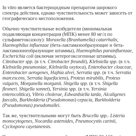
In vitro является бактерицидным препаратом широкого
спектра действия, однако чувствительность может зависеть от
географического местоположения.
Обычно чувствительные возбудители (минимальная
подавляющая концентрация (МПК) менее 80 мг/л по
сульфаметоксазолу):
Moraxella (Branhamella) catarrhalis,
Haemophilus influenzae
(бета-лактамазообразующие и бета-
лактамазонеобразующие штаммы),
Haemophilus parainfluenzae,
Escherichia coli
(включая энтерогоксогенные штаммы),
Citrobacter spp.
(в т.ч.
Citrobacter freundii
),
Klebsiella spp
. (в т.ч.
Klebsiella pneumoniae, Klebsiella oxytoca
),
Enterobacter cloaceae
,
Enterobacter aerogenes, Hajhia alvei, Serratia spp.
(в т.ч.
Serratia
marcescens, Serratia liquefaciens
),
Proteus mirabilis, Proteus
vulgaris, Morganella morganii. Shigella spp
. (в т.ч.
Shigella
flexneri. Shigella sonnet
),
Yersinia spp.
(в т.ч.
Yersinia
enterocolitica
),
Vibrio cholerae, Edwardsiella tarda, Alcaligenes
faecalis, Burkholderia
(
Pseudomonas
) c
epacia, Burkholderia
(Pseudomonas) pseudomallei
.
Так же, чувствительными могут быть
Brucella spp.. Listeria
monocytogenes, Nocardia asteroides, Pneumocystis carinii,
Cyclospora cayetanensis.