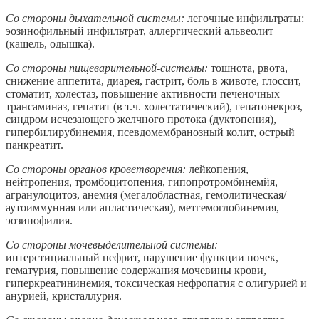
Со стороны дыхательной системы:
легочные инфильтраты:
эозинофильный инфильтрат, аллергический альвеолит
(кашель, одышка).
Со стороны пищеварительной-системы:
тошнота, рвота,
снижение аппетита, диарея, гастрит, боль в животе, глоссит,
стоматит, холестаз, повышение активности печеночных
трансаминаз, гепатит (в т.ч. холестатический), гепатонекроз,
синдром исчезающего желчного протока (дуктопения),
гипербилирубинемия, псевдомембранозный колит, острый
панкреатит.
Со стороны органов кроветворения:
лейкопения,
нейтропения, тромбоцитопения, гипопротромбинемйя,
агранулоцитоз, анемия (мегалобластная, гемолитическая/
аутоиммунная или апластическая), метгемоглобинемия,
эозинофилия.
Со стороны мочевыделительной системы:
интерстициальный нефрит, нарушение функции почек,
гематурия, повышение содержания мочевины крови,
гиперкреатининемия, токсическая нефропатия с олигурией и
анурией, кристаллурия.