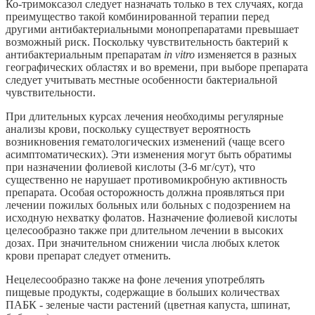
Ко-тримоксазол следует назначать только в тех случаях, когда
преимущество такой комбинированной терапии перед
другими антибактериальными монопрепаратами превышает
возможный риск. Поскольку чувствительность бактерий к
антибактериальным препаратам
in vitro
изменяется в разных
географических областях и во времени, при выборе препарата
следует учитывать местные особенности бактериальной
чувствительности.
При длительных курсах лечения необходимы регулярные
анализы крови, поскольку существует вероятность
возникновения гематологических изменений (чаще всего
асимптоматических). Эти изменения могут быть обратимы
при назначении фолиевой кислоты (3-6 мг/сут), что
существенно не нарушает противомикробную активность
препарата. Особая осторожность должна проявляться при
лечении пожилых больных или больных с подозрением на
исходную нехватку фолатов. Назначение фолиевой кислоты
целесообразно также при длительном лечении в высоких
дозах. При значительном снижении числа любых клеток
крови препарат следует отменить.
Нецелесообразно также на фоне лечения употреблять
пищевые продукты, содержащие в больших количествах
ПАБК - зеленые части растений (цветная капуста, шпинат,