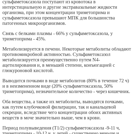
сульфаметоксазола поступают из кровотока в
интерстициальную и другие экстравазальные жидкости
организма, при этом концентрации триметоприма и
сульфаметоксазола превышают МПК для большинства
патогенных микроорганизмов.
Связь с белками плазмы - 66% у сульфаметоксазола, у
триметоприма - 45%.
Метаболизируется в печени. Некоторые метаболиты обладают
противомикробной активностью. Сульфаметоксазол
метаболизируется преимущественно путем N4-
ацетилирования и, в меньшей степени, конъюгацией с
глюкуроновой кислотой.
Выводится почками в виде метаболитов (80% в течение 72 ч)
и в неизмененном виде (20% сульфаметоксазола, 50%
триметоприма), незначительное количество - через кишечник.
Оба вещества, а также их метаболиты, выводятся почками,
как путем клубочковой фильтрации, так и канальцевой
секреции, вследствие чего концентрации обоих активных
веществ в моче значительно выше, чем в крови.
Период полувыведения (Т1/2) сульфаметоксазола -9-11 ч,
триметоприма - 10-12 ч, у детей - существенно меньше и