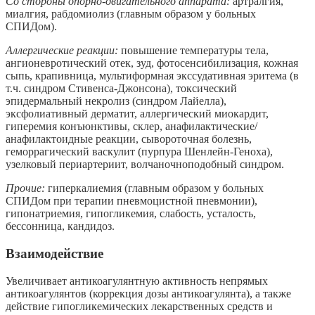
Со стороны опорно-двигательного аппарата:
артралгия,
миалгия, рабдомиолиз (главным образом у больных
СПИДом).
Аллергические реакции:
повышение температуры тела,
ангионевротический отек, зуд, фотосенсибилизация, кожная
сыпь, крапивница, мультиформная экссудативная эритема (в
т.ч. синдром Стивенса-Джонсона), токсический
эпидермальный некролиз (синдром Лайелла),
эксфолиативный дерматит, аллергический миокардит,
гиперемия конъюнктивы, склер, анафилактические/
анафилактоидные реакции, сывороточная болезнь,
геморрагический васкулит (пурпура Шенлейн-Геноха),
узелковый периартериит, волчаночноподобный синдром.
Прочие:
гиперкалиемия (главным образом у больных
СПИДом при терапии пневмоцистной пневмонии),
гипонатриемия, гипогликемия, слабость, усталость,
бессонница, кандидоз.
Взаимодействие
Увеличивает антикоагулянтную активность непрямых
антикоагулянтов (коррекция дозы антикоагулянта), а также
действие гипогликемических лекарственных средств и