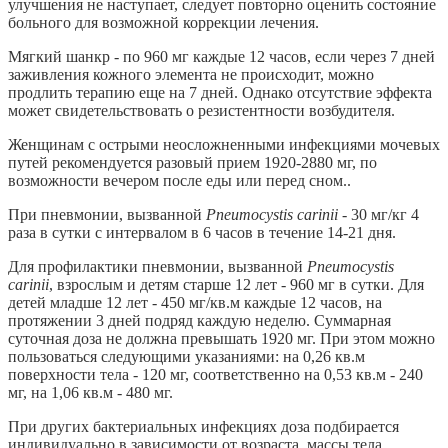
улучшения не наступает, следует повторно оценить состояние
больного для возможной коррекции лечения.
Мягкий шанкр - по 960 мг каждые 12 часов, если через 7 дней
заживления кожного элемента не происходит, можно
продлить терапию еще на 7 дней. Однако отсутствие эффекта
может свидетельствовать о резистентности возбудителя.
Женщинам с острыми неосложненными инфекциями мочевых
путей рекомендуется разовый прием 1920-2880 мг, по
возможности вечером после еды или перед сном..
При пневмонии, вызванной
Pneumocystis carinii
- 30 мг/кг 4
раза в сутки с интервалом в 6 часов в течение 14-21 дня.
Для профилактики пневмонии, вызванной
Pneumocystis
carinii
, взрослым и детям старше 12 лет - 960 мг в сутки. Для
детей младше 12 лет - 450 мг/кв.м каждые 12 часов, на
протяжении 3 дней подряд каждую неделю. Суммарная
суточная доза не должна превышать 1920 мг. При этом можно
пользоваться следующими указаниями: на 0,26 кв.м
поверхности тела - 120 мг, соответственно на 0,53 кв.м - 240
мг, на 1,06 кв.м - 480 мг.
При других бактериальных инфекциях доза подбирается
индивидуально в зависимости от возраста, массы тела,