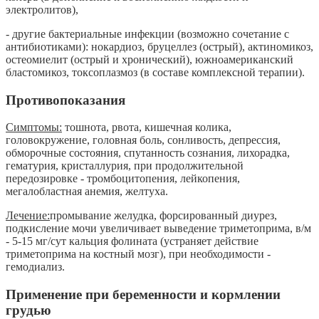
электролитов),
- другие бактериальные инфекции (возможно сочетание с
антибиотиками): нокардиоз, бруцеллез (острый), актиномикоз,
остеомиелит (острый и хронический), южноамериканский
бластомикоз, токсоплазмоз (в составе комплексной терапии).
Противопоказания
Симптомы:
тошнота, рвота, кишечная колика,
головокружение, головная боль, сонливость, депрессия,
обморочные состояния, спутанность сознания, лихорадка,
гематурия, кристаллурия, при продолжительной
передозировке - тромбоцитопения, лейкопения,
мегалобластная анемия, желтуха.
Лечение:
промывание желудка, форсированный диурез,
подкисление мочи увеличивает выведение триметоприма, в/м
- 5-15 мг/сут кальция фолината (устраняет действие
триметоприма на костный мозг), при необходимости -
гемодиализ.
Применение при беременности и кормлении
грудью