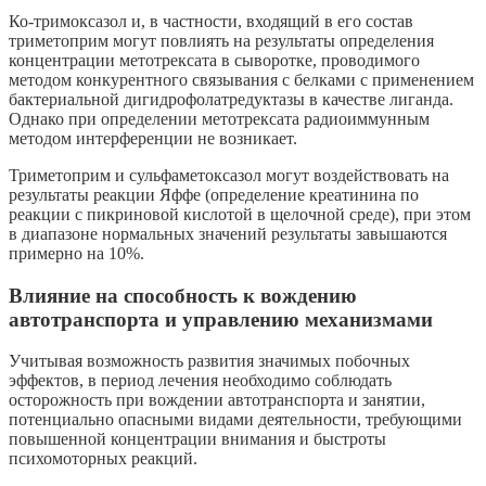
Ко-тримоксазол и, в частности, входящий в его состав
триметоприм могут повлиять на результаты определения
концентрации метотрексата в сыворотке, проводимого
методом конкурентного связывания с белками с применением
бактериальной дигидрофолатредуктазы в качестве лиганда.
Однако при определении метотрексата радиоиммунным
методом интерференции не возникает.
Триметоприм и сульфаметоксазол могут воздействовать на
результаты реакции Яффе (определение креатинина по
реакции с пикриновой кислотой в щелочной среде), при этом
в диапазоне нормальных значений результаты завышаются
примерно на 10%.
Влияние на способность к вождению
автотранспорта и управлению механизмами
Учитывая возможность развития значимых побочных
эффектов, в период лечения необходимо соблюдать
осторожность при вождении автотранспорта и занятии,
потенциально опасными видами деятельности, требующими
повышенной концентрации внимания и быстроты
психомоторных реакций.