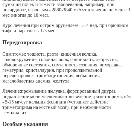
функции почек и тяжести заболевания, например, при
нокардиозе, взрослым - 2880-3840 мг/сут в течение не менее 3
мес (иногда до 18 мес).
Курс лечения при остром бруцеллезе - 3-4 нед, при брюшном
тифе и паратифе - 1-3 мес.
Передозировка
Симптомы:
тошнота, рвота, кишечная колика,
головокружение, головная боль, сонливость, депрессия,
обморочные состояния, спутанность сознания, лихорадка,
гематурия, кристаллурия, при продолжительной
передозировке - тромбоцитопения, лейкопения,
мегалобластная анемия, желтуха.
Лечение:
промывание желудка, форсированный диурез,
подкисление мочи увеличивает выведение триметоприма, в/м
- 5-15 мг/сут кальция фолината (устраняет действие
триметоприма на костный мозг), при необходимости -
гемодиализ.
Особые указания