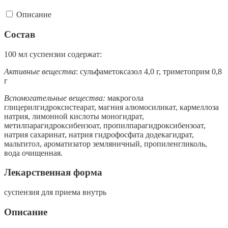
Описание
Состав
100 мл суспензии содержат:
Активные вещества
: сульфаметоксазол 4,0 г, триметоприм 0,8
г
Вспомогательные вещества:
макрогола
глицерилгидроксистеарат, магния алюмосиликат, кармеллоза
натрия, лимонной кислоты моногидрат,
метилпарагидроксибензоат, пропилпарагидроксибензоат,
натрия сахаринат, натрия гидрофосфата додекагидрат,
мальтитол, ароматизатор земляничный, пропиленгликоль,
вода очищенная.
Лекарственная форма
суспензия для приема внутрь
Описание