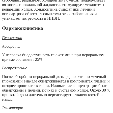
свободных радикалов. Хондроитина сульфат поддерживает
вязкость синовиальной жидкости, стимулирует механизмы
репарации хряща. Хондроитина сульфат при лечении
остеоартроза облегчает симптомы этого заболевания и
уменьшает потребность в НПВП.
Фармакокинетика
Глюкозамин
Абсорбция
У человека биодоступность глюкозамина при пероральном
приеме составляет 25%.
Распределение
После абсорбции пероральной дозы радиоактивно меченый
глюкозамин вначале обнаруживается в компонентах плазмы и
позднее проникает в ткани. Наивысшие концентрации были
обнаружены в печени, почках и суставном хряще. Около 30 %
принятой дозы длительно персистирует в тканях костей и
мышц.
Элиминация