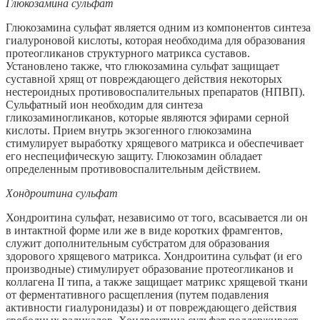
Глюкозамина сульфат
Глюкозамина сульфат является одним из компонентов синтеза
гиалуроновой кислоты, которая необходима для образования
протеогликанов структурного матрикса суставов.
Установлено также, что глюкозамина сульфат защищает
суставной хрящ от повреждающего действия некоторых
нестероидных противовоспалительных препаратов (НПВП).
Сульфатный ион необходим для синтеза
гликозаминогликанов, которые являются эфирами серной
кислоты. Прием внутрь экзогенного глюкозамина
стимулирует выработку хрящевого матрикса и обеспечивает
его неспецифическую защиту. Глюкозамин обладает
определенным противовоспалительным действием.
Хондроитина сульфат
Хондроитина сульфат, независимо от того, всасывается ли он
в интактной форме или же в виде коротких фрамгентов,
служит дополнительным субстратом для образования
здорового хрящевого матрикса. Хондроитина сульфат (и его
производные) стимулирует образование протеогликанов и
коллагена II типа, а также защищает матрикс хрящевой ткани
от ферментативного расщепления (путем подавления
активности гиалуронидазы) и от повреждающего действия