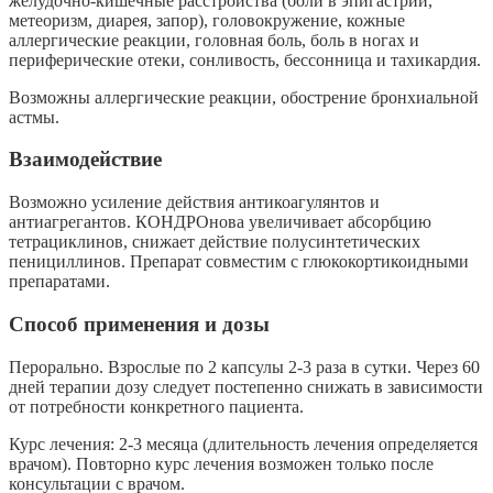
желудочно-кишечные расстройства (боли в эпигастрии,
метеоризм, диарея, запор), головокружение, кожные
аллергические реакции, головная боль, боль в ногах и
периферические отеки, сонливость, бессонница и тахикардия.
Возможны аллергические реакции, обострение бронхиальной
астмы.
Взаимодействие
Возможно усиление действия антикоагулянтов и
антиагрегантов. КОНДРОнова увеличивает абсорбцию
тетрациклинов, снижает действие полусинтетических
пенициллинов. Препарат совместим с глюкокортикоидными
препаратами.
Способ применения и дозы
Перорально. Взрослые по 2 капсулы 2-3 раза в сутки. Через 60
дней терапии дозу следует постепенно снижать в зависимости
от потребности конкретного пациента.
Курс лечения: 2-3 месяца (длительность лечения определяется
врачом). Повторно курс лечения возможен только после
консультации с врачом.