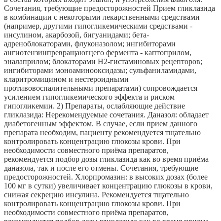
Сочетания, требующие предосторожностей Прием гликлазида
в комбинации с некоторыми лекарственными средствами
(например, другими гипогликемическими средствами -
инсулином, акарбозой, бигуанидами; бета-
адреноблокаторами, флуконазолом; ингибиторами
ангиотензинпревращаюгцего фермента - каптоприлом,
эналаприлом; блокаторами Н2-гистаминовых рецепторов;
ингибиторами моноаминооксидазы; сульфаниламидами,
кларитромицином и нестероидными
противовоспалительными препаратами) сопровождается
усилением гипогликемического эффекта и риском
гипогликемии. 2) Препараты, ослабляющие действие
гликлазида: Нерекомендуемые сочетания. Даназол: обладает
диабетогенным эффектом. В случае, если прием данного
препарата необходим, пациенту рекомендуется тщательно
контролировать концентрацию глюкозы крови. При
необходимости совместного приёма препаратов,
рекомендуется подбор дозы гликлазида как во время приёма
даназола, так и после его отмены. Сочетания, требующие
предосторожностей. Хлорпромазин: в высоких дозах (более
100 мг в сутки) увеличивает концентрацию глюкозы в крови,
снижая секрецию инсулина. Рекомендуется тщательно
контролировать концентрацию глюкозы крови. При
необходимости совместного приёма препаратов,