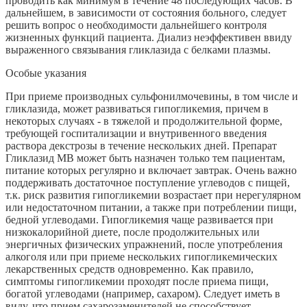
проводить как минимум в течение 48 последующих часов. В
дальнейшем, в зависимости от состояния больного, следует
решить вопрос о необходимости дальнейшего контроля
жизненных функций пациента. Диализ неэффективен ввиду
выраженного связывания гликлазида с белками плазмы.
Особые указания
При приеме производных сульфонилмочевины, в том числе и
гликлазида, может развиваться гипогликемия, причем в
некоторых случаях - в тяжелой и продолжительной форме,
требующей госпитализации и внутривенного введения
раствора декстрозы в течение нескольких дней. Препарат
Гликлазид МВ может быть назначен только тем пациентам,
питание которых регулярно и включает завтрак. Очень важно
поддерживать достаточное поступление углеводов с пищей,
т.к. риск развития гипогликемии возрастает при нерегулярном
или недостаточном питании, а также при потреблении пищи,
бедной углеводами. Гипогликемия чаще развивается при
низкокалорийной диете, после продолжительных или
энергичных физических упражнений, после употребления
алкоголя или при приеме нескольких гипогликемических
лекарственных средств одновременно. Как правило,
симптомы гипогликемии проходят после приема пищи,
богатой углеводами (например, сахаром). Следует иметь в
виду, что прием сахарозаменителей не способствует