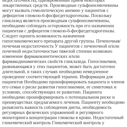
недостаточность); одновременный прием некоторых
лекарственных средств. Производные сульфонилмочевины
могут вызвать гемолитическую анемию у пациентов с
дефицитом глюкозо-6-фосфатдегидрогеназы. Поскольку
гликлазид является производным сульфонилмочевины,
необходимо соблюдать осторожность при его назначении
пациентам с дефицитом глюкозо-6-фосфатдегидрогеназы.
Следует оценить возможность назначения
гипогликемического препарата другой группы. Печеночная/
почечная недостаточность У пациентов с печеночной и/или
почечной недостаточностью тяжелой степени возможно
изменение фармакокинетических и/или
фармакодинамических свойств гликлазида. Гипогликемия,
развивающаяся у этих пациентов, может быть достаточно
длительной, в таких случаях необходимо немедленное
проведение соответствующей терапии. Информация для
пациентов Необходимо проинформировать пациента и членов
его семьи о риске развития гипогликемии, ее симптомах и
условиях, способствующих ее развитию. Пациента
необходимо проинформировать о потенциальном риске и
преимуществах предлагаемого лечения. Пациенту необходимо
разъяснить важность соблюдения диеты, необходимость
регулярных физических упражнений и регулярного
мониторинга концентрации глюкозы в крови. Недостаточный
гликемический контроль Гликемический контроль у