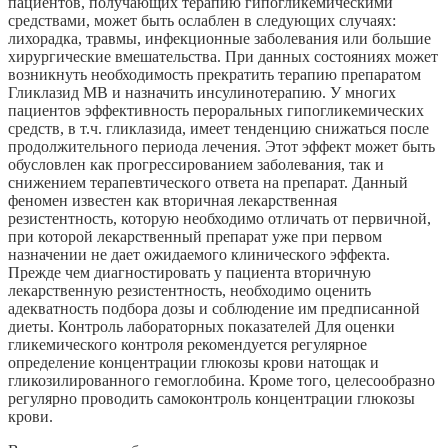
пациентов, получающих терапию гипогликемическими
средствами, может быть ослаблен в следующих случаях:
лихорадка, травмы, инфекционные заболевания или большие
хирургические вмешательства. При данных состояниях может
возникнуть необходимость прекратить терапию препаратом
Гликлазид МВ и назначить инсулинотерапию. У многих
пациентов эффективность пероральных гипогликемических
средств, в т.ч. гликлазида, имеет тенденцию снижаться после
продолжительного периода лечения. Этот эффект может быть
обусловлен как прогрессированием заболевания, так и
снижением терапевтического ответа на препарат. Данный
феномен известен как вторичная лекарственная
резистентность, которую необходимо отличать от первичной,
при которой лекарственный препарат уже при первом
назначении не дает ожидаемого клинического эффекта.
Прежде чем диагностировать у пациента вторичную
лекарственную резистентность, необходимо оценить
адекватность подбора дозы и соблюдение им предписанной
диеты. Контроль лабораторных показателей Для оценки
гликемического контроля рекомендуется регулярное
определение концентрации глюкозы крови натощак и
гликозилированного гемоглобина. Кроме того, целесообразно
регулярно проводить самоконтроль концентрации глюкозы
крови.