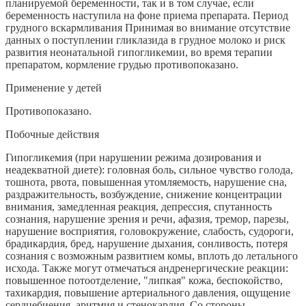
планируемой беременности, так и в том случае, если
беременность наступила на фоне приема препарата. Период
грудного вскармливания Принимая во внимание отсутствие
данных о поступлении гликлазида в грудное молоко и риск
развития неонатальной гипогликемии, во время терапии
препаратом, кормление грудью противопоказано.
Применение у детей
Противопоказано.
Побочные действия
Гипогликемия (при нарушении режима дозирования и
неадекватной диете): головная боль, сильное чувство голода,
тошнота, рвота, повышенная утомляемость, нарушение сна,
раздражительность, возбуждение, снижение концентрации
внимания, замедленная реакция, депрессия, спутанность
сознания, нарушение зрения и речи, афазия, тремор, парезы,
нарушение восприятия, головокружение, слабость, судороги,
брадикардия, бред, нарушение дыхания, сонливость, потеря
сознания с возможным развитием комы, вплоть до летального
исхода. Также могут отмечаться андренергические реакции:
повышенное потоотделение, "липкая" кожа, беспокойство,
тахикардия, повышение артериального давления, ощущение
сердцебиения, аритмия и стенокардия. Со стороны