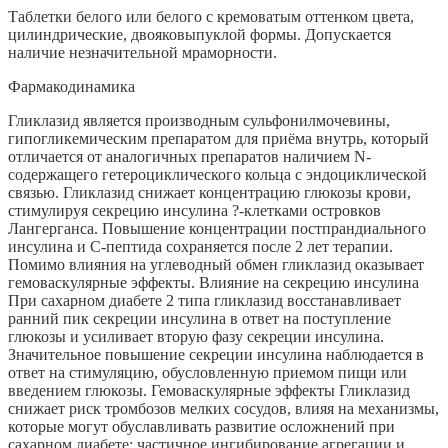
Таблетки белого или белого с кремоватым оттенком цвета,
цилиндрические, двояковыпуклой формы. Допускается
наличие незначительной мраморности.
Фармакодинамика
Гликлазид является производным сульфонилмочевины,
гипогликемическим препаратом для приёма внутрь, который
отличается от аналогичных препаратов наличием N-
содержащего гетероциклического кольца с эндоциклической
связью. Гликлазид снижает концентрацию глюкозы крови,
стимулируя секрецию инсулина ?-клетками островков
Лангерганса. Повышение концентрации постпрандиального
инсулина и С-пептида сохраняется после 2 лет терапии.
Помимо влияния на углеводный обмен гликлазид оказывает
гемоваскулярные эффекты. Влияние на секрецию инсулина
При сахарном диабете 2 типа гликлазид восстанавливает
ранний пик секреции инсулина в ответ на поступление
глюкозы и усиливает вторую фазу секреции инсулина.
Значительное повышение секреции инсулина наблюдается в
ответ на стимуляцию, обусловленную приемом пищи или
введением глюкозы. Гемоваскулярные эффекты Гликлазид
снижает риск тромбозов мелких сосудов, влияя на механизмы,
которые могут обуславливать развитие осложнений при
сахарном диабете: частичное ингибирование агрегации и