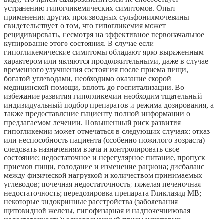
устранению гипогликемических симптомов. Опыт
применения других производных сульфонилмочевины
свидетельствует о том, что гипогликемия может
рецидивировать, несмотря на эффективное первоначальное
купирование этого состояния. В случае если
гипогликемические симптомы обладают ярко выраженным
характером или являются продолжительными, даже в случае
временного улучшения состояния после приема пищи,
богатой углеводами, необходимо оказание скорой
медицинской помощи, вплоть до госпитализации. Во
избежание развития гипогликемии необходим тщательный
индивидуальный подбор препаратов и режима дозирования, а
также предоставление пациенту полной информации о
предлагаемом лечении. Повышенный риск развития
гипогликемии может отмечаться в следующих случаях: отказ
или неспособность пациента (особенно пожилого возраста)
следовать назначениям врача и контролировать свое
состояние; недостаточное и нерегулярное питание, пропуск
приемов пищи, голодание и изменение рациона; дисбаланс
между физической нагрузкой и количеством принимаемых
углеводов; почечная недостаточность; тяжелая печеночная
недостаточность; передозировка препарата Гликлазид МВ;
некоторые эндокринные расстройства (заболевания
щитовидной железы, гипофизарная и надпочечниковая