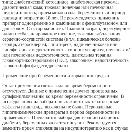
типа; диабетический кетоацидоз, диабетическая прекома,
диабетическая кома; тяжелая почечная или печеночная
недостаточность; прием миконазола; беременность и период
лактации; возраст до 18 лет. Не рекомендуется применять
препарат одновременно в комбинации с фенилбутазоном или
дан азолом. С осторожностью: Пожилой возраст, нерегулярное
и/или несбалансированное питание, тяжелые заболевания
сердечно-сосудистой системы (в т.ч. ишемическая болезнь
сердца, атеросклероз), гипотиреоз, надпочечниковая или
гипофизарная недостаточность, гипопитуитаризм, почечная и/
или печеночная недостаточность, длительная терапия
глюкокортикостероидами (ГКС), алкоголизм, недостаточность
глюкозо-6-фосфатдегидрогеназы.
Применение при беременности и кормлении грудью
Опыт применения гликлазида во время беременности
отсутствует. Данные о применении других производных
сульфонилмочевины во время беременности ограничены. В
исследованиях на лабораторных животных тератогенные
эффекты гликлазида выявлены не были. Пероральные
гипогликемические препараты в период беременности не
применяются. Препаратом выбора для терапии сахарного
диабета у беременных является инсулин. Рекомендуется
заменить прием гликлазида на инсулинотерапию как в случае