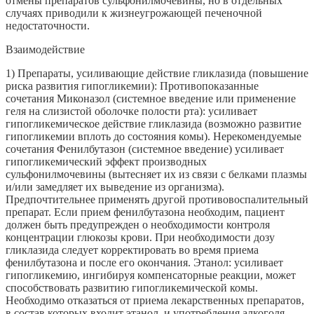
отмены препаратов сульфонилмочевины, но в отдельных
случаях приводили к жизнеугрожающей печеночной
недостаточности.
Взаимодействие
1) Препараты, усиливающие действие гликлазида (повышение
риска развития гипогликемии): Противопоказанные
сочетания Миконазол (системное введение или применение
геля на слизистой оболочке полости рта): усиливает
гипогликемическое действие гликлазида (возможно развитие
гипогликемии вплоть до состояния комы). Нерекомендуемые
сочетания Фенилбутазон (системное введение) усиливает
гипогликемический эффект производных
сульфонилмочевины (вытесняет их из связи с белками плазмы
и/или замедляет их выведение из организма).
Предпочтительнее применять другой противовоспалительный
препарат. Если прием фенилбутазона необходим, пациент
должен быть предупрежден о необходимости контроля
концентрации глюкозы крови. При необходимости дозу
гликлазида следует корректировать во время приема
фенилбутазона и после его окончания. Этанол: усиливает
гипогликемию, ингибируя компенсаторные реакции, может
способствовать развитию гипогликемической комы.
Необходимо отказаться от приема лекарственных препаратов,
в состав которых входит этанол, и употребления алкоголя.