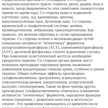
желудочно-кишечного тракта: тошнота, рвота, диарея, боль в
животе, запор (выраженность этих симптомов снижается при
приеме во время еды). Со стороны кожи и подкожной
клетчатки: сыпь, зуд, крапивница, эритема,
макулопапуллезная сыпь, буллезная сыпь. Со стороны
кровеносной и лимфатической системы: анемия,
тромбоцитопения, лейкопения, гранулоцитопения. Как
правило, эти явления обратимы в случае прекращения
терапии. Со стороны печени и желчевыводящих путей:
повышение активности "печеночных" ферментов
(аспартатаминотрансфераза (ACT), аланинаминотрансфераза
(АЛТ), щелочной фосфатазы), гепатит (единичные случаи).
При появлении холестатической желтухи необходимо
прекратить терапию. Со стороны органа зрения: могут
возникать преходящие нарушения зрения, вызванные
изменением концентрации глюкозы крови, особенно в начале
терапии. Общие побочные эффекты производных
сулъфонилмочевины: эритропения, агранулоцитоз,
гемолитическая анемия, панцитопения, аллергический
васкулит, гипонатриемия. Также на фоне приема других
производных сульфонилмочевины отмечалось повышение
активности "печеночных" ферментов, нарушение функции
печени (например, с развитием холестаза и желтухи) и
гепатит. Эти проявления уменьшались со временем после