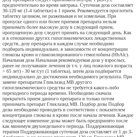
предпочтительно во время завтрака. Суточная доза составляет
30-120 мг (1-4 таблетки) в 1 прием. Рекомендуется проглотить
таблетку целиком, не разжевывая и не измельчая. При
пропуске одного или более приемов препарата нельзя
принимать более высокую дозу в следующий прием,
пропущенную дозу следует принять на следующий день. Как
и в отношении других гипогликемических лекарственных
средств, дозу препарата в каждом случае необходимо
подбирать индивидуально, в зависимости от концентрации
глюкозы крови и гликозилированного гемоглобина (HbAlc).
Начальная доза Начальная рекомендуемая доза у взрослых,
ранее не получавшие лечения (в т.ч. у лиц пожилого возраста
> 65 лет) - 30 мг/сут (1 таблетка), затем доза подбирается
индивидуально до достижения необходимого результата. При
замене препаратом Гликлазид МВ другого
гипогликемического средства не требуется какого-либо
переходного периода времени. Необходимо сначала
прекратить прием данного препарата и только потом
принимать препарат Гликлазид МВ. Подбор дозы Подбор
дозы необходимо проводить в соответствии с показателем
концентрации глюкозы в крови после начала лечения. Каждое
следующее изменение дозы может быть предпринято после
как минимум двухнедельного периода. Поддерживающая
терапия Поддерживающая суточная доза составляет от 1 до 3-