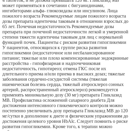
4 таблеток, и не должна превышать 120 мг. Гликлазид МВ
может применяться в сочетании с бигуанидинами,
ингибиторами альфа- глюкозидазы или инсулином. Лица
пожилого возраста Рекомендуемые лицам пожилого возраста
дозы препарата идентичны таковым в отношении взрослых до
65 лет. Почечная недостаточность Рекомендуемые дозы
препарата при почечной недостаточности легкой и умеренной
степени тяжести идентичны таковым для лиц с нормальной
функцией почек. Пациенты с риском развития гипогликемии
У пациентов, относящихся к группе риска развития
гипогликемии (недостаточное или несбалансированное
питание; тяжелые или плохо компенсированные эндокринные
расстройства - гипофизарная и надпочечниковая
недостаточность, гипотиреоз; отмена ГКС после их
длительного приема и/или приема в высоких дозах; тяжелые
заболевания сердечно-сосудистой системы (тяжелая
ишемическая болезнь сердца, тяжелый атеросклероз сонных
артерий, распространенный атеросклероз) рекомендуется
применять минимальную дозу (30 мг) препарата Гликлазид
МВ. Профилактика осложнений сахарного диабета Для
достижения интенсивного гликемического контроля можно
постепенно увеличивать дозу препарата Гликлазид МВ до 120
мг/сутки в дополнение к диете и физическим упражнениям до
достижения целевого уровня HbAlc. Следует помнить о риске
развития гипогликемии. Кроме того, к терапии можно