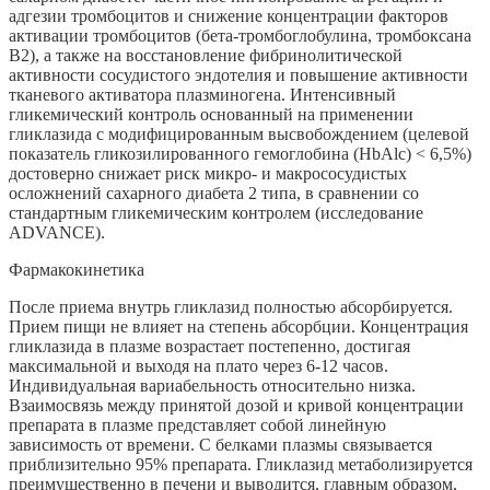
адгезии тромбоцитов и снижение концентрации факторов
активации тромбоцитов (бета-тромбоглобулина, тромбоксана
В2), а также на восстановление фибринолитической
активности сосудистого эндотелия и повышение активности
тканевого активатора плазминогена. Интенсивный
гликемический контроль основанный на применении
гликлазида с модифицированным высвобождением (целевой
показатель гликозилированного гемоглобина (HbAlc) < 6,5%)
достоверно снижает риск микро- и макрососудистых
осложнений сахарного диабета 2 типа, в сравнении со
стандартным гликемическим контролем (исследование
ADVANCE).
Фармакокинетика
После приема внутрь гликлазид полностью абсорбируется.
Прием пищи не влияет на степень абсорбции. Концентрация
гликлазида в плазме возрастает постепенно, достигая
максимальной и выходя на плато через 6-12 часов.
Индивидуальная вариабельность относительно низка.
Взаимосвязь между принятой дозой и кривой концентрации
препарата в плазме представляет собой линейную
зависимость от времени. С белками плазмы связывается
приблизительно 95% препарата. Гликлазид метаболизируется
преимущественно в печени и выводится, главным образом,