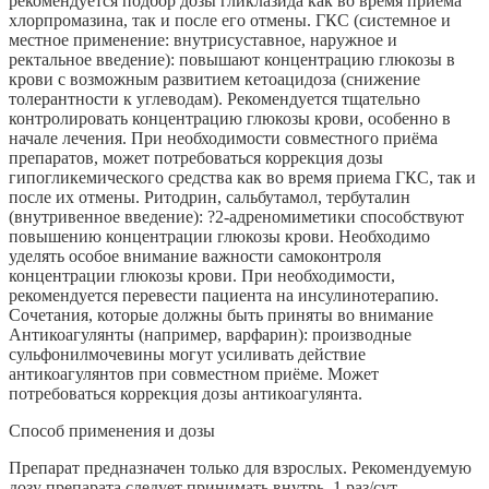
рекомендуется подбор дозы гликлазида как во время приема
хлорпромазина, так и после его отмены. ГКС (системное и
местное применение: внутрисуставное, наружное и
ректальное введение): повышают концентрацию глюкозы в
крови с возможным развитием кетоацидоза (снижение
толерантности к углеводам). Рекомендуется тщательно
контролировать концентрацию глюкозы крови, особенно в
начале лечения. При необходимости совместного приёма
препаратов, может потребоваться коррекция дозы
гипогликемического средства как во время приема ГКС, так и
после их отмены. Ритодрин, сальбутамол, тербуталин
(внутривенное введение): ?2-адреномиметики способствуют
повышению концентрации глюкозы крови. Необходимо
уделять особое внимание важности самоконтроля
концентрации глюкозы крови. При необходимости,
рекомендуется перевести пациента на инсулинотерапию.
Сочетания, которые должны быть приняты во внимание
Антикоагулянты (например, варфарин): производные
сульфонилмочевины могут усиливать действие
антикоагулянтов при совместном приёме. Может
потребоваться коррекция дозы антикоагулянта.
Способ применения и дозы
Препарат предназначен только для взрослых. Рекомендуемую
дозу препарата следует принимать внутрь, 1 раз/сут,