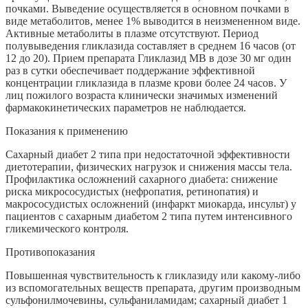
почками. Выведение осуществляется в основном почками в
виде метаболитов, менее 1% выводится в неизмененном виде.
Активные метаболиты в плазме отсутствуют. Период
полувыведения гликлазида составляет в среднем 16 часов (от
12 до 20). Прием препарата Гликлазид МВ в дозе 30 мг один
раз в сутки обеспечивает поддержание эффективной
концентрации гликлазида в плазме крови более 24 часов. У
лиц пожилого возраста клинически значимых изменений
фармакокинетических параметров не наблюдается.
Показания к применению
Сахарный диабет 2 типа при недостаточной эффективности
диетотерапии, физических нагрузок и снижения массы тела.
Профилактика осложнений сахарного диабета: снижение
риска микрососудистых (нефропатия, ретинопатия) и
макрососудистых осложнений (инфаркт миокарда, инсульт) у
пациентов с сахарным диабетом 2 типа путем интенсивного
гликемического контроля.
Противопоказания
Повышенная чувствительность к гликлазиду или какому-либо
из вспомогательных веществ препарата, другим производным
сульфонилмочевины, сульфаниламидам; сахарный диабет 1