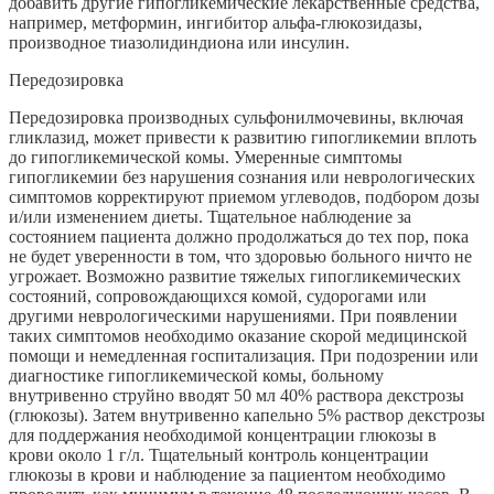
добавить другие гипогликемические лекарственные средства,
например, метформин, ингибитор альфа-глюкозидазы,
производное тиазолидиндиона или инсулин.
Передозировка
Передозировка производных сульфонилмочевины, включая
гликлазид, может привести к развитию гипогликемии вплоть
до гипогликемической комы. Умеренные симптомы
гипогликемии без нарушения сознания или неврологических
симптомов корректируют приемом углеводов, подбором дозы
и/или изменением диеты. Тщательное наблюдение за
состоянием пациента должно продолжаться до тех пор, пока
не будет уверенности в том, что здоровью больного ничто не
угрожает. Возможно развитие тяжелых гипогликемических
состояний, сопровождающихся комой, судорогами или
другими неврологическими нарушениями. При появлении
таких симптомов необходимо оказание скорой медицинской
помощи и немедленная госпитализация. При подозрении или
диагностике гипогликемической комы, больному
внутривенно струйно вводят 50 мл 40% раствора декстрозы
(глюкозы). Затем внутривенно капельно 5% раствор декстрозы
для поддержания необходимой концентрации глюкозы в
крови около 1 г/л. Тщательный контроль концентрации
глюкозы в крови и наблюдение за пациентом необходимо