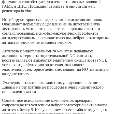
формации; способствуют усилению тормозных влияний
ГАМК в ЦНС. Проявляют свойства агониста сигма 1
рецептора in vitro.
Ингибируют процессы перекисного окисления липидов.
Оказывают нормализующее влияние на интегративную
деятельность мозга, что проявляется широким спектром
сбалансированных психофармакологических эффектов:
антидепрессивным, анксиолитическим, нейропротекторным,
антиастеническим, антиамнестическим.
Антитела к эндотелиальной NO-синтазе повышают
активность фермента эндотелиальной NO-синтазы,
восстанавливают выработку эндотелием оксида азота (NO),
устраняют дисфункцию эндотелия, оказывают
эндотелиопротекторное действие, влияют на NO-зависимую
вазодилатацию.
Экспериментально показано стимулирующее влияние
Дивазы на репаративные процессы в очаге ишемического
повреждения мозга.
Совместное использование компонентов препарата
сопровождается усилением нейропротекторной активности
антител к белку S-100, усилением вегетостабилизирующего