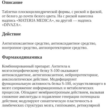
Описание
Таблетки плоскоцилиндрической формы, с риской и фаской,
от белого до почти белого цвета. На с риской нанесена
надпись «MATERIA MEDICA», на другой — надпись
«DIVAZA».
Действие
Антигипоксантное средство, антиоксидантное средство,
ноотропное средство, ангиопротекторное средство.
Фармакодинамика
Комбинированный препарат. Антитела к
мозгоспецифическому белку S-100 оказывают
антиоксидантное, антигипоксантное, нейропротекторное,
анксиолитическое действие. Модифицируют
функциональную активность белка S-100, осуществляющего в
мозге сопряжение информационных и метаболических
процессов. Обладают мембранотропным действием, вызывая
снижение амплитуды и подавление генерации потенциала
действия; модулируют синаптическую пластичность в
лимбических структурах мозга, гиппокампе, ретикулярной