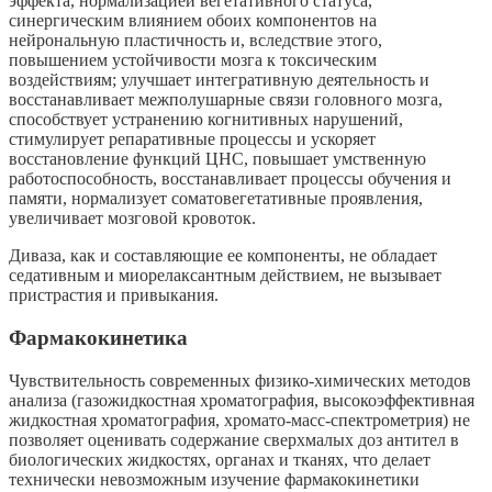
эффекта, нормализацией вегетативного статуса,
синергическим влиянием обоих компонентов на
нейрональную пластичность и, вследствие этого,
повышением устойчивости мозга к токсическим
воздействиям; улучшает интегративную деятельность и
восстанавливает межполушарные связи головного мозга,
способствует устранению когнитивных нарушений,
стимулирует репаративные процессы и ускоряет
восстановление функций ЦНС, повышает умственную
работоспособность, восстанавливает процессы обучения и
памяти, нормализует соматовегетативные проявления,
увеличивает мозговой кровоток.
Диваза, как и составляющие ее компоненты, не обладает
седативным и миорелаксантным действием, не вызывает
пристрастия и привыкания.
Фармакокинетика
Чувствительность современных физико-химических методов
анализа (газожидкостная хроматография, высокоэффективная
жидкостная хроматография, хромато-масс-спектрометрия) не
позволяет оценивать содержание сверхмалых доз антител в
биологических жидкостях, органах и тканях, что делает
технически невозможным изучение фармакокинетики