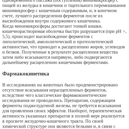
одновременного пассажа (поступления) минимикросфер с
пищей из желудка в кишечник и тщательного перемешивания
минимикросфер с кишечным содержимым, и, в конечном
счете, лучшего распределения ферментов после их
высвобождения внутри содержимого кишечника.
Когда минимикросферы достигают тонкой кишки.
кишечнорастворимая оболочка быстро разрушается (при pH >,
5,5), происходит высвобождение ферментов с
липолитической, амилолитической и протеолитической
активностью, что приводит к расщеплению жиров, углеводов
и белков. Полученные в результате расщепления вещества
затем либо всасываются напрямую, либо подвергаются
дальнейшему расщеплению кишечными ферментами.
Фармакокинетика
В исследованиях на животных было продемонстрировано
отсутствие всасывания нерасщепленных ферментов,
вследствие чего классические фармакокинетические
исследования не проводились. Препаратам, содержащим
ферменты поджелудочной железы, не требуется всасывания
для проявления своих эффектов. Наоборот, терапевтическая
активность указанных препаратов в полной мере реализуется
в просвете желудочно-кишечного тракта. По своей
химической структуре они являются белками и, в связи с