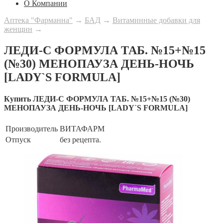
О Компании
Аптека "Фарманна"
→
БАД
→
Витаминные добавки для
женщин
→
ЛЕДИ-С ФОРМУЛА ТАБ. №15+№15
(№30) МЕНОПАУЗА ДЕНЬ-НОЧЬ
[LADY`S FORMULA]
Купить ЛЕДИ-С ФОРМУЛА ТАБ. №15+№15 (№30)
МЕНОПАУЗА ДЕНЬ-НОЧЬ [LADY`S FORMULA]
Производитель
ВИТАФАРМ
Отпуск
без рецепта.