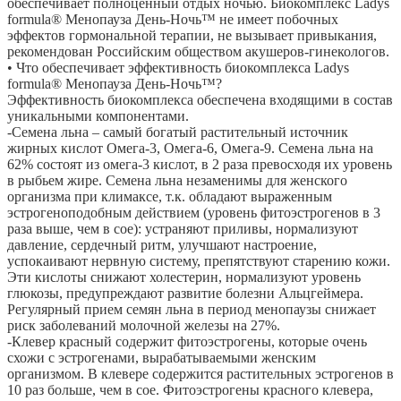
обеспечивает полноценный отдых ночью. Биокомплекс Ladys
formula® Менопауза День-Ночь™ не имеет побочных
эффектов гормональной терапии, не вызывает привыкания,
рекомендован Российским обществом акушеров-гинекологов.
• Что обеспечивает эффективность биокомплекса Ladys
formula® Менопауза День-Ночь™?
Эффективность биокомплекса обеспечена входящими в состав
уникальными компонентами.
-Семена льна – самый богатый растительный источник
жирных кислот Омега-3, Омега-6, Омега-9. Семена льна на
62% состоят из омега-3 кислот, в 2 раза превосходя их уровень
в рыбьем жире. Семена льна незаменимы для женского
организма при климаксе, т.к. обладают выраженным
эстрогеноподобным действием (уровень фитоэстрогенов в 3
раза выше, чем в сое): устраняют приливы, нормализуют
давление, сердечный ритм, улучшают настроение,
успокаивают нервную систему, препятствуют старению кожи.
Эти кислоты снижают холестерин, нормализуют уровень
глюкозы, предупреждают развитие болезни Альцгеймера.
Регулярный прием семян льна в период менопаузы снижает
риск заболеваний молочной железы на 27%.
-Клевер красный содержит фитоэстрогены, которые очень
схожи с эстрогенами, вырабатываемыми женским
организмом. В клевере содержится растительных эстрогенов в
10 раз больше, чем в сое. Фитоэстрогены красного клевера,