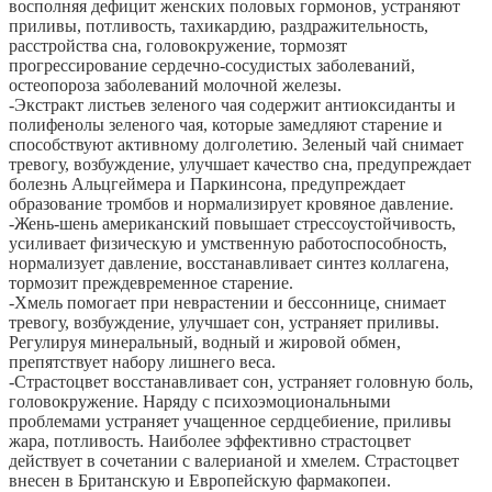
восполняя дефицит женских половых гормонов, устраняют
приливы, потливость, тахикардию, раздражительность,
расстройства сна, головокружение, тормозят
прогрессирование сердечно-сосудистых заболеваний,
остеопороза заболеваний молочной железы.
-Экстракт листьев зеленого чая содержит антиоксиданты и
полифенолы зеленого чая, которые замедляют старение и
способствуют активному долголетию. Зеленый чай снимает
тревогу, возбуждение, улучшает качество сна, предупреждает
болезнь Альцгеймера и Паркинсона, предупреждает
образование тромбов и нормализирует кровяное давление.
-Жень-шень американский повышает стрессоустойчивость,
усиливает физическую и умственную работоспособность,
нормализует давление, восстанавливает синтез коллагена,
тормозит преждевременное старение.
-Хмель помогает при неврастении и бессоннице, снимает
тревогу, возбуждение, улучшает сон, устраняет приливы.
Регулируя минеральный, водный и жировой обмен,
препятствует набору лишнего веса.
-Страстоцвет восстанавливает сон, устраняет головную боль,
головокружение. Наряду с психоэмоциональными
проблемами устраняет учащенное сердцебиение, приливы
жара, потливость. Наиболее эффективно страстоцвет
действует в сочетании с валерианой и хмелем. Страстоцвет
внесен в Британскую и Европейскую фармакопеи.