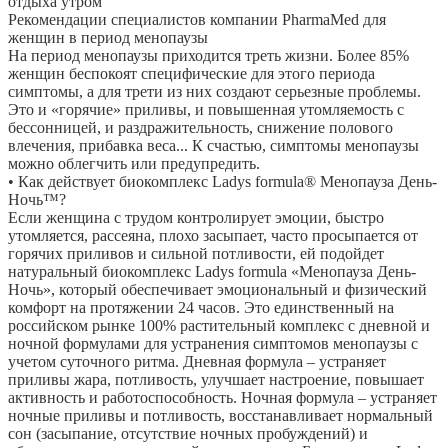
отдыха утром
Рекомендации специалистов компании PharmaMed для
женщин в период менопаузы
На период менопаузы приходится треть жизни. Более 85%
женщин беспокоят специфические для этого периода
симптомы, а для трети из них создают серьезные проблемы.
Это и «горячие» приливы, и повышенная утомляемость с
бессонницей, и раздражительность, снижение полового
влечения, прибавка веса... К счастью, симптомы менопаузы
можно облегчить или предупредить.
• Как действует биокомплекс Ladys formula® Менопауза День-
Ночь™?
Если женщина с трудом контролирует эмоции, быстро
утомляется, рассеяна, плохо засыпает, часто просыпается от
горячих приливов и сильной потливости, ей подойдет
натуральный биокомплекс Ladys formula «Менопауза День-
Ночь», который обеспечивает эмоциональный и физический
комфорт на протяжении 24 часов. Это единственный на
российском рынке 100% растительный комплекс с дневной и
ночной формулами для устранения симптомов менопаузы с
учетом суточного ритма. Дневная формула – устраняет
приливы жара, потливость, улучшает настроение, повышает
активность и работоспособность. Ночная формула – устраняет
ночные приливы и потливость, восстанавливает нормальный
сон (засыпание, отсутствие ночных пробуждений) и