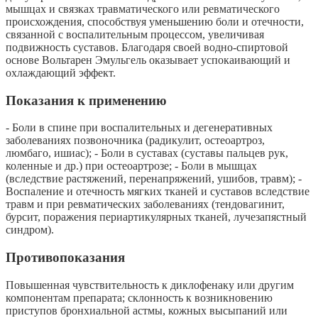
мышцах и связках травматического или ревматического
происхождения, способствуя уменьшению боли и отечности,
связанной с воспалительным процессом, увеличивая
подвижность суставов. Благодаря своей водно-спиртовой
основе Вольтарен Эмульгель оказывает успокаивающий и
охлаждающий эффект.
Показания к применению
- Боли в спине при воспалительных и дегенеративных
заболеваниях позвоночника (радикулит, остеоартроз,
люмбаго, ишиас); - Боли в суставах (суставы пальцев рук,
коленные и др.) при остеоартрозе; - Боли в мышцах
(вследствие растяжений, перенапряжений, ушибов, травм); -
Воспаление и отечность мягких тканей и суставов вследствие
травм и при ревматических заболеваниях (тендовагинит,
бурсит, поражения периартикулярных тканей, лучезапястный
синдром).
Противопоказания
Повышенная чувствительность к диклофенаку или другим
компонентам препарата; склонность к возникновению
приступов бронхиальной астмы, кожных высыпаний или