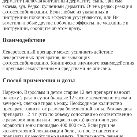
дерматит (включая контактный дерматит), сыпь, эритема,
экзема, зуд. Редко: буллезный дерматит. Очень редко: реакции
фотосенсибилизации. Если любые из указанных в
инструкции побочных эффектов усугубляются, или Вы
заметили любые другие побочные эффекты, не указанные в
инструкции, сообщите об этом врачу.
Взаимодействие
Лекарственный препарат может усиливать действие
лекарственных препаратов, вызывающих
фотосенсибилизацию. Клинически значимого взаимодействия
с другими лекарственными средствами не описано.
Способ применения и дозы
Наружно. Взрослым и детям старше 12 лет препарат наносят
на кожу 2 раза в сутки (каждые 12 часов: желательно утром и
вечером), слегка втирая в кожу. Необходимое количество
препарата зависит от размера болезненной зоны. Разовая доза
препарата - 2-4 г (что по объему сопоставимо соответственно
с размером вишни или грецкого ореха) достаточно для
обработки зоны площадью 400-800 см2. Если руки не
являются зоной локализации боли, то после нанесения
препарата их необходимо вымыть. Длительность лечения