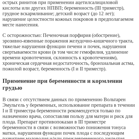
острых ринитов при применении ацетилсалициловой
кислоты или других НПВП; беременность (III триместр),
грудное вскармливание; детский возраст (до 12 лет);
нарушение целостности кожных покровов в предполагаемом
месте нанесения.
С осторожностью: Печеночная порфирия (обострение),
эрозивно-язвенные поражения желудочно-кишечного тракта,
тяжелые нарушения функции печени и почек, нарушения
свертываемости крови (в том числе гемофилия, удлинение
времени кровотечения, склонность к кровотечениям),
хроническая сердечная недостаточность, бронхиальная астма,
пожилой возраст, беременность (I и II триместр).
Применение при беременности и кормлении
грудью
В связи с отсутствием данных по применению Вольтарен
Эмульгель у беременных, использование препарата в течении
I и II триместра беременности рекомендуется только по
назначению врача, сопоставляя пользу для матери и риск для
плода. Препарат противопоказан в III триместре
беременности в связи с возможностью понижения тонуса
матки, нарушения функции почек плода с последующим
развитием маловодия и/или преждевременного закрытия