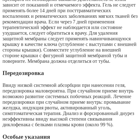
зависит от показаний и отмечаемого эффекта. Гель не следует
применять более 14 дней при посттравматических
воспалениях и ревматических заболеваниях мягких тканей без
рекомендации врача. Если через 7 дней применения
терапевтический эффект не наблюдается или состояние
ухудшается, следует обратиться к врачу. Для удаления
защитной мембраны следует применять навинчивающуюся
крышку в качестве ключа (углубление с выступами с внешней
стороны крышки). Совместите углубление на внешней
стороне крышки с фигурной защитной мембраной тубы и
поверните. Мембрана должна отделиться от тубы.
Передозировка
Ввиду низкой системной абсорбции при нанесении геля,
передозировка маловероятна. При случайном приеме внутрь
возможно развитие системных побочных реакций. Лечение
передозировки при случайном приеме внутрь: промывание
желудка, индукция рвоты, активированный уголь,
симптоматическая терапия. Диализ и форсированный диурез
неэффективны ввиду высокой степени связывания
диклофенака с белками плазмы крови (около 99 %).
Особые указания