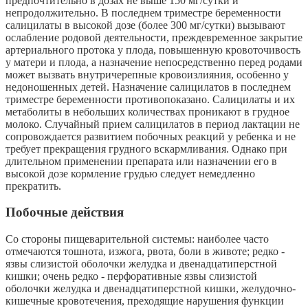
предпочтительно в дозах не выше 150 мг/сутки и
непродолжительно. В последнем триместре беременности
салицилаты в высокой дозе (более 300 мг/сутки) вызывают
ослабление родовой деятельности, преждевременное закрытие
артериального протока у плода, повышенную кровоточивость
у матери и плода, а назначение непосредственно перед родами
может вызвать внутричерепные кровоизлияния, особенно у
недоношенных детей. Назначение салицилатов в последнем
триместре беременности противопоказано. Салицилаты и их
метаболиты в небольших количествах проникают в грудное
молоко. Случайный прием салицилатов в период лактации не
сопровождается развитием побочных реакций у ребенка и не
требует прекращения грудного вскармливания. Однако при
длительном применении препарата или назначении его в
высокой дозе кормление грудью следует немедленно
прекратить.
Побочные действия
Со стороны пищеварительной системы: наиболее часто
отмечаются тошнота, изжога, рвота, боли в животе; редко -
язвы слизистой оболочки желудка и двенадцатиперстной
кишки; очень редко - перфоративные язвы слизистой
оболочки желудка и двенадцатиперстной кишки, желудочно-
кишечные кровотечения, преходящие нарушения функции