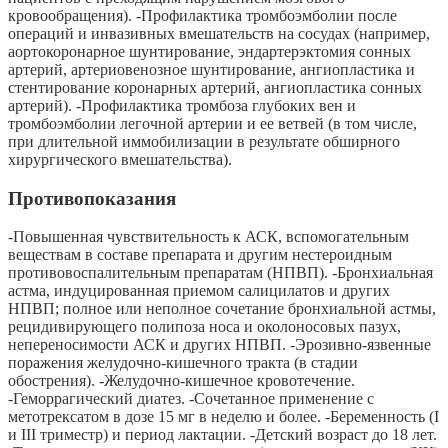
кровообращения). -Профилактика тромбоэмболии после
операций и инвазивных вмешательств на сосудах (например,
аортокоронарное шунтирование, эндартерэктомия сонных
артерий, артериовенозное шунтирование, ангиопластика и
стентирование коронарных артерий, ангиопластика сонных
артерий). -Профилактика тромбоза глубоких вен и
тромбоэмболии легочной артерии и ее ветвей (в том числе,
при длительной иммобилизации в результате обширного
хирургического вмешательства).
Противопоказания
-Повышенная чувствительность к АСК, вспомогательным
веществам в составе препарата и другим нестероидным
противовоспалительным препаратам (НПВП). -Бронхиальная
астма, индуцированная приемом салицилатов и других
НПВП; полное или неполное сочетание бронхиальной астмы,
рецидивирующего полипоза носа и околоносовых пазух,
непереносимости АСК и других НПВП. -Эрозивно-язвенные
поражения желудочно-кишечного тракта (в стадии
обострения). -Желудочно-кишечное кровотечение.
-Геморрагический диатез. -Сочетанное применение с
метотрексатом в дозе 15 мг в неделю и более. -Беременность (I
и III триместр) и период лактации. -Детский возраст до 18 лет.