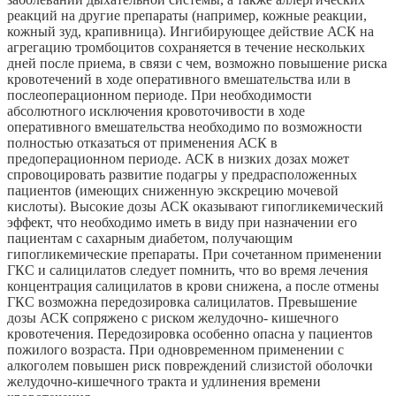
реакций на другие препараты (например, кожные реакции,
кожный зуд, крапивница). Ингибирующее действие АСК на
агрегацию тромбоцитов сохраняется в течение нескольких
дней после приема, в связи с чем, возможно повышение риска
кровотечений в ходе оперативного вмешательства или в
послеоперационном периоде. При необходимости
абсолютного исключения кровоточивости в ходе
оперативного вмешательства необходимо по возможности
полностью отказаться от применения АСК в
предоперационном периоде. АСК в низких дозах может
спровоцировать развитие подагры у предрасположенных
пациентов (имеющих сниженную экскрецию мочевой
кислоты). Высокие дозы АСК оказывают гипогликемический
эффект, что необходимо иметь в виду при назначении его
пациентам с сахарным диабетом, получающим
гипогликемические препараты. При сочетанном применении
ГКС и салицилатов следует помнить, что во время лечения
концентрация салицилатов в крови снижена, а после отмены
ГКС возможна передозировка салицилатов. Превышение
дозы АСК сопряжено с риском желудочно- кишечного
кровотечения. Передозировка особенно опасна у пациентов
пожилого возраста. При одновременном применении с
алкоголем повышен риск повреждений слизистой оболочки
желудочно-кишечного тракта и удлинения времени