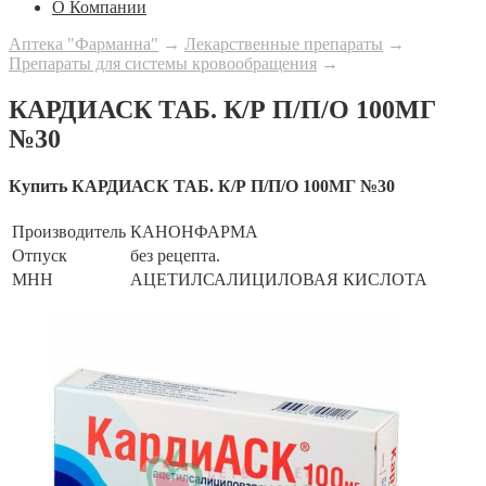
О Компании
Аптека "Фарманна"
→
Лекарственные препараты
→
Препараты для системы кровообращения
→
КАРДИАСК ТАБ. К/Р П/П/О 100МГ
№30
Купить КАРДИАСК ТАБ. К/Р П/П/О 100МГ №30
Производитель
КАНОНФАРМА
Отпуск
без рецепта.
МНН
АЦЕТИЛСАЛИЦИЛОВАЯ КИСЛОТА