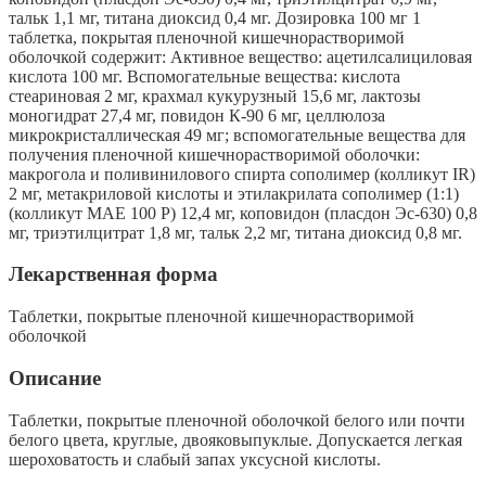
тальк 1,1 мг, титана диоксид 0,4 мг. Дозировка 100 мг 1
таблетка, покрытая пленочной кишечнорастворимой
оболочкой содержит: Активное вещество: ацетилсалициловая
кислота 100 мг. Вспомогательные вещества: кислота
стеариновая 2 мг, крахмал кукурузный 15,6 мг, лактозы
моногидрат 27,4 мг, повидон К-90 6 мг, целлюлоза
микрокристал­лическая 49 мг; вспомогательные вещества для
получения пленочной кишечнорастворимой оболочки:
макрогола и поливинилового спирта сополимер (колликут IR)
2 мг, метакриловой кислоты и этилакрилата сополимер (1:1)
(колликут МАЕ 100 Р) 12,4 мг, коповидон (пласдон Эс-630) 0,8
мг, триэтилцитрат 1,8 мг, тальк 2,2 мг, титана диоксид 0,8 мг.
Лекарственная форма
Таблетки, покрытые пленочной кишечнорастворимой
оболочкой
Описание
Таблетки, покрытые пленочной оболочкой белого или почти
белого цвета, круглые, двояковыпуклые. Допускается легкая
шероховатость и слабый запах уксусной кислоты.