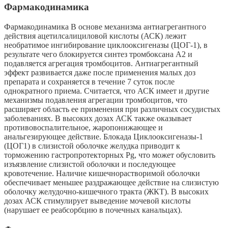
Фармакодинамика
Фармакодинамика В основе механизма антиагрегантного
действия ацетилсалициловой кислоты (АСК) лежит
необратимое ингибирование циклооксигеназы (ЦОГ-1), в
результате чего блокируется синтез тромбоксана А2 и
подавляется агрегация тромбоцитов. Антиагрегантный
эффект развивается даже после применения малых доз
препарата и сохраняется в течение 7 суток после
однократного приема. Считается, что АСК имеет и другие
механизмы подавления агрегации тромбоцитов, что
расширяет область ее применения при различных сосудистых
заболеваниях. В высоких дозах АСК также оказывает
противовоспалительное, жаропонижающее и
анальгезирующее действие. Блокада Циклооксигеназы-1
(ЦОГ1) в слизистой оболочке желудка приводит к
торможению гастропротекторных Pg, что может обусловить
изъязвление слизистой оболочки и последующее
кровотечение. Наличие кишечнорастворимой оболочки
обеспечивает меньшее раздражающее действие на слизистую
оболочку желудочно-кишечного тракта (ЖКТ). В высоких
дозах АСК стимулирует выведение мочевой кислоты
(нарушает ее реабсорбцию в почечных канальцах).