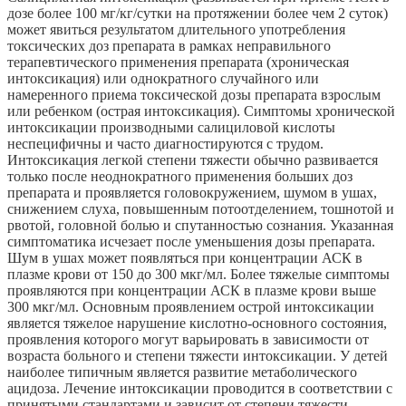
дозе более 100 мг/кг/сутки на протяжении более чем 2 суток)
может явиться результатом длительного употребления
токсических доз препарата в рамках неправильного
терапевтического применения препарата (хроническая
интоксикация) или однократного случайного или
намеренного приема токсической дозы препарата взрослым
или ребенком (острая интоксикация). Симптомы хронической
интоксикации производными салициловой кислоты
неспецифичны и часто диагностируются с трудом.
Интоксикация легкой степени тяжести обычно развивается
только после неоднократного применения больших доз
препарата и проявляется головокружением, шумом в ушах,
снижением слуха, повышенным потоотделением, тошнотой и
рвотой, головной болью и спутанностью сознания. Указанная
симптоматика исчезает после уменьшения дозы препарата.
Шум в ушах может появляться при концентрации АСК в
плазме крови от 150 до 300 мкг/мл. Более тяжелые симптомы
проявляются при концентрации АСК в плазме крови выше
300 мкг/мл. Основным проявлением острой интоксикации
является тяжелое нарушение кислотно-основного состояния,
проявления которого могут варьировать в зависимости от
возраста больного и степени тяжести интоксикации. У детей
наиболее типичным является развитие метаболического
ацидоза. Лечение интоксикации проводится в соответствии с
принятыми стандартами и зависит от степени тяжести