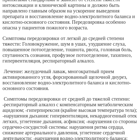
интоксикации и клинической картины и должно быть
направлено главным образом на ускорение выведения
препарата и восстановление водно-электролитного баланса и
кислотно-основного состояния. Передозировка особенно
опасна у пациентов пожилого возраста.
Симптомы передозировки от легкой до средней степени
тяжести: Головокружение, шум в ушах, ухудшение слуха,
повышенное потоотделение, тошнота, рвота, головная боль,
спутанность сознания, профузное потоотделение, тахипноэ,
гипервентиляция, респираторный алкалоз.
Лечение: желудочный лаваж, многократный прием
активированного угля, форсированный щелочной диурез,
восстановление водно-электролитного баланса и кислотно-
основного состояния.
Симптомы передозировки от средней до тяжелой степени:
-респираторный алкалоз с компенсаторным метаболическим
ацидозом; -гиперпирексия (крайне высокая температура тела);
-нарушения дыхания: гипервентиляция, некардиогенный отек
легких, угнетение дыхания, асфиксия; -нарушения со стороны
сердечно-сосудистой системы: нарушения ритма сердца,
снижение артериального давления, угнетение сердечной
деятельности; -нарушения водно-электролитного баланса: