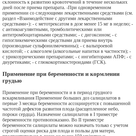
склонность к развитию кровотечений в течение нескольких
дней после приема препарата. -При одновременном
применении со следующими лекарственными средствами (см.
раздел «Взаимодействие с другими лекарственными
средствами»): - с метотрексатом в дозе менее 15 мг в неделю; -
с антикоагулянтными, тромболитическими или
антитромбоцитарными средствами; - с дигоксином; - с
гипогликемическими средствами для приема внутрь
(производные сульфонилмочевины); - с вальпроевой
кислотой; - с алкоголем (алкогольные напитки в частности); -
с урикозурическими препаратами; - с ингибиторами АПФ; - с
диуретиками; - с глюкокортикостероидами (ГСК).
Применение при беременности и кормлении
грудью
Применение при беременности и в период грудного
вскармливания Применение больших доз салицилатов в
первые 3 месяца беременности ассоциируется с повышенной
частотой дефектов развития плода (расщепленное небо,
пороки сердца). Назначение салицилатов в I триместре
беременности противопоказано. Во II триместре
беременности салицилаты можно назначать только с учетом
строгой оценки риска для плода и пользы для матери,