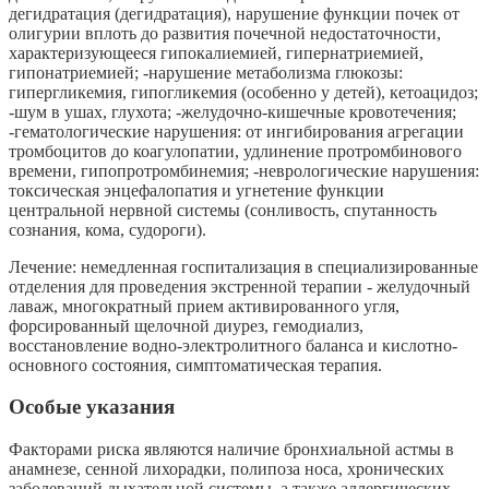
дегидратация (дегидратация), нарушение функции почек от
олигурии вплоть до развития почечной недостаточности,
характеризующееся гипокалиемией, гипернатриемией,
гипонатриемией; -нарушение метаболизма глюкозы:
гипергликемия, гипогликемия (особенно у детей), кетоацидоз;
-шум в ушах, глухота; -желудочно-кишечные кровотечения;
-гематологические нарушения: от ингибирования агрегации
тромбоцитов до коагулопатии, удлинение протромбинового
времени, гипопротромбинемия; -неврологические нарушения:
токсическая энцефалопатия и угнетение функции
центральной нервной системы (сонливость, спутанность
сознания, кома, судороги).
Лечение: немедленная госпитализация в специализированные
отделения для проведения экстренной терапии - желудочный
лаваж, многократный прием активированного угля,
форсированный щелочной диурез, гемодиализ,
восстановление водно-электролитного баланса и кислотно-
основного состояния, симптоматическая терапия.
Особые указания
Факторами риска являются наличие бронхиальной астмы в
анамнезе, сенной лихорадки, полипоза носа, хронических
заболеваний дыхательной системы, а также аллергических