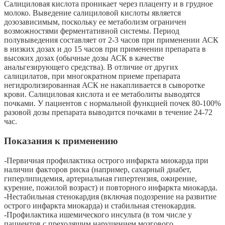
Салициловая кислота проникает через плаценту и в грудное
молоко. Выведение салициловой кислоты является
дозозависимым, поскольку ее метаболизм ограничен
возможностями ферментативной системы. Период
полувыведения составляет от 2-3 часов при применении АСК
в низких дозах и до 15 часов при применении препарата в
высоких дозах (обычные дозы АСК в качестве
анальгезирующего средства). В отличие от других
салицилатов, при многократном приеме препарата
негидролизированная АСК не накапливается в сыворотке
крови. Салициловая кислота и ее метаболиты выводятся
почками. У пациентов с нормальной функцией почек 80-100%
разовой дозы препарата выводится почками в течение 24-72
час.
Показания к применению
-Первичная профилактика острого инфаркта миокарда при
наличии факторов риска (например, сахарный диабет,
гиперлипидемия, артериальная гипертензия, ожирение,
курение, пожилой возраст) и повторного инфаркта миокарда.
-Нестабильная стенокардия (включая подозрение на развитие
острого инфаркта миокарда) и стабильная стенокардия.
-Профилактика ишемического инсульта (в том числе у
пациентов с преходящим нарушением мозгового