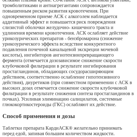
тромболитиками и антиагрегантами сопровождается
повышенным риском развития кровотечения. При
одновременном приеме АСК с алкоголем наблюдается
аддитивный эффект и повышается риск повреждения
слизистой оболочки желудочно- кишечного тракта и
удлинения времени кровотечения. АСК ослабляет действие
урикозурических препаратов - бензбромарона (снижение
урикозурического эффекта вследствие конкурентного
подавления почечной канальцевой экскреции мочевой
кислоты), ингибиторов ангиотензинпревращающего
фермента (отмечается дозозависимое снижение скорости
клубочковой фильтрации в результате ингибирования
простагландинов, обладающих сосудорасширяющим
действием, соответственно ослабление гипотензивного
действия), диуретиков (при совместном применении с АСК в
высоких дозах отмечается снижение скорости клубочковой
фильтрации в результате снижения синтеза простагландинов в
почках). Усиливая элиминацию салицилатов, системные
глюкокортикостероиды (ГКС) ослабляют их действие.
Способ применения и дозы
Таблетки препарата КардиАСК® желательно принимать
перед едой, запивая большим количеством жидкости.