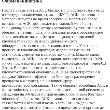
Фармакокинетика
После приема внутрь АСК быстро и полностью всасывается
из желудочно-кишечного тракта (ЖКТ). АСК частично
метаболизируется во время абсорбции. Вовремя и после
всасывания АСК превращается в главный метаболит -
салициловую кислоту, которая метаболизируется, главным
образом, в печени под влиянием ферментов с образованием
таких метаболитов, как фенилсалицилат, салициловой
кислоты глюкуронид и салициловая кислота,
обнаруживаемых во многих тканях и в моче. У женщин
процесс метаболизма проходит медленнее (меньшая
активность ферментов в сыворотке крови). Максимальная
концентрация АСК в плазме крови достигается через 10-20
минут после приема внутрь, салициловой кислоты - через 0,3-
2 часа. Вследствие того, что таблетки покрыты
кислотоустойчивой оболочкой, АСК высвобождается не в
желудке (оболочка эффективно блокирует растворение
препарата в желудке), а в щелочной среде
двенадцатиперстной кишки. Таким образом, абсорбция АСК в
форме таблеток, покрытых кишечнорастворимой оболочкой
замедлена на 3-6 часов по сравнению с обычными (без такой
оболочки) таблетками. АСК и салициловая кислота
связываются с белками плазмы крови (от 66% до 98% в
зависимости от дозы) и быстро распределяются в организме.