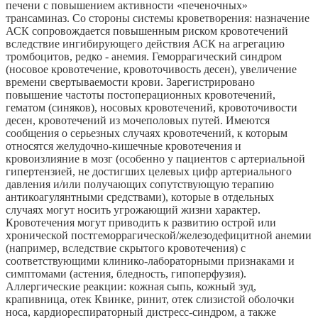
печени с повышением активности «печеночных»
трансаминаз. Со стороны системы кроветворения: назначение
АСК сопровождается повышенным риском кровотечений
вследствие ингибирующего действия АСК на агрегацию
тромбоцитов, редко - анемия. Геморрагический синдром
(носовое кровотечение, кровоточивость десен), увеличение
времени свертываемости крови. Зарегистрировано
повышение частоты постоперационных кровотечений,
гематом (синяков), носовых кровотечений, кровоточивости
десен, кровотечений из мочеполовых путей. Имеются
сообщения о серьезных случаях кровотечений, к которым
относятся желудочно-кишечные кровотечения и
кровоизлияние в мозг (особенно у пациентов с артериальной
гипертензией, не достигших целевых цифр артериального
давления и/или получающих сопутствующую терапию
антикоагулянтными средствами), которые в отдельных
случаях могут носить угрожающий жизни характер.
Кровотечения могут приводить к развитию острой или
хронической постгеморрагической/железодефицитной анемии
(например, вследствие скрытого кровотечения) с
соответствующими клинико-лабораторными признаками и
симптомами (астения, бледность, гипоперфузия).
Аллергические реакции: кожная сыпь, кожный зуд,
крапивница, отек Квинке, ринит, отек слизистой оболочки
носа, кардиореспираторный дистресс-синдром, а также