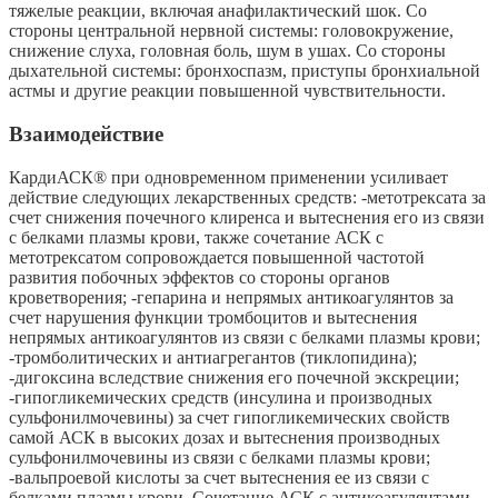
тяжелые реакции, включая анафилактический шок. Со
стороны центральной нервной системы: головокружение,
снижение слуха, головная боль, шум в ушах. Со стороны
дыхательной системы: бронхоспазм, приступы бронхиальной
астмы и другие реакции повышенной чувствительности.
Взаимодействие
КардиАСК® при одновременном применении усиливает
действие следующих лекарственных средств: -метотрексата за
счет снижения почечного клиренса и вытеснения его из связи
с белками плазмы крови, также сочетание АСК с
метотрексатом сопровождается повышенной частотой
развития побочных эффектов со стороны органов
кроветворения; -гепарина и непрямых антикоагулянтов за
счет нарушения функции тромбоцитов и вы­теснения
непрямых антикоагулянтов из связи с белками плазмы крови;
-тромболитических и антиагрегантов (тиклопидина);
-дигоксина вследствие снижения его почечной экскреции;
-гипогликемических средств (инсулина и производных
сульфонилмочевины) за счет гипогликемических свойств
самой АСК в высоких дозах и вы­теснения производных
сульфонилмочевины из связи с белками плазмы крови;
-вальпроевой кислоты за счет вытеснения ее из связи с
белками плазмы крови. Сочетание АСК с антикоагулянтами,