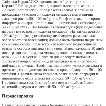
Таблетки КардиАСК® принимаются 1 раз в сутки.
КардиАСК® предназначен для длительного применения.
Длительность терапии определяется врачом. Первичная
профилактика острого инфаркта миокарда при наличии
факторов риска: 50 - 100 мг/сутки. Профилактика повторного
инфаркта миокарда, стабильная и нестабильная стенокардия:
50 - 100 мг/сутки. Нестабильная стенокардия (при подозрении
на развитие острого инфаркта миокарда): Начальная доза 50 -
100 мг/сутки (первую таблетку необходимо разжевать для
более быстрого всасывания) должна быть принята пациентом
как можно скорее после того, как возникло подозрение на
развитие острого инфаркта миокарда. В последующие 30 дней
после развития инфаркта миокарда должна поддерживаться
доза 200-300 мг/сутки. Через 30 дней следует назначить
соответствующую терапию для профилактики повторного
инфаркта миокарда. Профилактика ишемического инсульта и
преходящего нарушения мозгового кровообращения: 50 - 100
мг/сутки. Профилактика тромбоэмболии после операций и
инвазивных вмешательств на сосудах: 50 - 100 мг/сутки.
Профилактика тромбоза глубоких вен и тромбоэмболии
легочной артерии и ее ветвей: 50 - 100 мг/сутки.
Передозировка
Салицилатная интоксикация (развивается при приеме АСК в