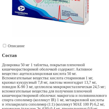
Описание
Состав
Дозировка 50 мг 1 таблетка, покрытая пленочной
кишечнорастворимой оболочкой содержит: Активное
вещество: ацетилсалициловая кислота 50 мг.
Вспомогательные вещества: кислота стеариновая 1 мг,
крахмал кукурузный 7,8 мг, лактозы моногидрат 13,7 мг,
повидон К-90 3 мг, целлюлоза микрокристаллическая 24,5 мг;
вспомогательные вещества для получения пленочной
кишечнорастворимой оболочки: макрогола и поливинилового
спирта сополимер (колликут IR) 1 мг, метакриловой кислоты
и этилакрилата сополимер (1:1) (колликут МАЕ 100 Р) 6,2 мг,
коповидон (пласдон Эс-630) 0,4 мг, триэтилцитрат 0,9 мг,