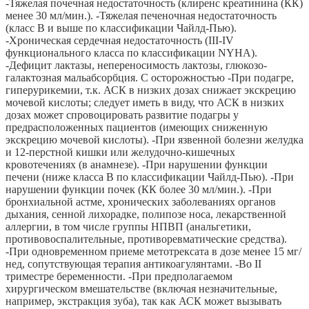
-Тяжелая почечная недостаточность (клиренс креатинина (КК)
менее 30 мл/мин.). -Тяжелая печеночная недостаточность
(класс В и выше по классификации Чайлд-Пью).
-Хроническая сердечная недостаточность (III-IV
функционального класса по классификации NYHA).
-Дефицит лактазы, непереносимость лактозы, глюкозо-
галактозная мальабсорбция. С осторожностью -При подагре,
гиперурикемии, т.к. АСК в низких дозах снижает экскрецию
мочевой кислоты; следует иметь в виду, что АСК в низких
дозах может спровоцировать развитие подагры у
предрасположенных пациентов (имеющих сниженную
экскрецию мочевой кислоты). -При язвенной болезни желудка
и 12-перстной кишки или желудочно-кишечных
кровотечениях (в анамнезе). -При нарушении функции
печени (ниже класса В по классификации Чайлд-Пью). -При
нарушении функции почек (КК более 30 мл/мин.). -При
бронхиальной астме, хронических заболеваниях органов
дыхания, сенной лихорадке, полипозе носа, лекарственной
аллергии, в том числе группы НПВП (анальгетики,
противовоспалительные, противоревматические средства).
-При одновременном приеме метотрексата в дозе менее 15 мг/
нед, сопутствующая терапия антикоагулянтами. -Во II
триместре беременности. -При предполагаемом
хирургическом вмешательстве (включая незначительные,
например, экстракция зуба), так как АСК может вызывать