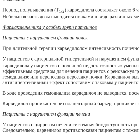
Период полувыведения (Т
) карведилола составляет около 6
1
/2
Небольшая часть дозы выводится почками в виде различных ме
Фармакокинетика у
особых групп патентов
Пациенты с нарушением функции почек
При длительной терапии карведилолом интенсивность почечног
У пациентов с артериальной гипертензией и нарушением функ
карведилола у пациентов с почечной недостаточностью уменьш
эффективным средством для лечения пациентов с реноваскулярн
гемодиализе или перенесших пересадку почки. Карведилол вызы
антигипертензивный эффект сопоставим с таковым у пациенто
В ходе проведения гемодиализа карведилол не выводится, поско
Карведилол проникает через плацентарный барьер, проникает в
Пациенты с нарушением функции печени
У пациентов с циррозом печени системная биодоступность пр
Следовательно, карведилол противопоказан пациентам с тяже