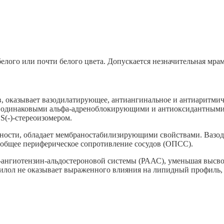
белого или почти белого цвета. Допускается незначительная мра
ов, оказывает вазодилатирующее, антиангинальное и антиаритми
дает одинаковыми альфа-адреноблокирующими и антиоксидантным
(-)-стереоизомером.
ности, обладает мембраностабилизирующими свойствами. Вазод
 общее периферическое сопротивление сосудов (ОПСС).
-ангиотензин-альдостероновой системы (РААС), уменьшая высво
едилол не оказывает выраженного влияния на липидный профиль