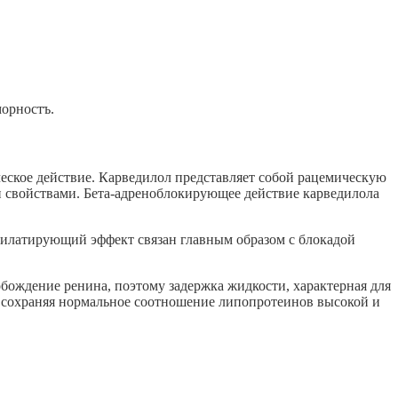
морностъ.
ческое действие. Карведилол представляет собой рацемическую
и свойствами. Бета-адреноблокирующее действие карведилола
илатирующий эффект связан главным образом с блокадой
бождение ренина, поэтому задержка жидкости, характерная для
, сохраняя нормальное соотношение липопротеинов высокой и