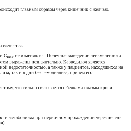
происходит главным образом через кишечник с желчью.
изменяется.
и С
не изменяются. Почечное выведение неизмененного
max
этом выражены незначительно. Карведилол является
ной недостаточностью, а также у пациентов, находящихся на
за, так и в дни без гемодиализа, причем его
 тому, что сильно связывается с белками плазмы крови.
ости метаболизма при первичном прохождении через печень.
я).