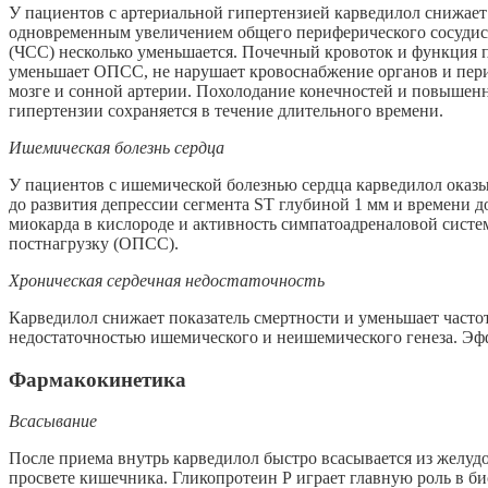
У пациентов с артериальной гипертензией карведилол снижает
одновременным увеличением общего периферического сосудист
(ЧСС) несколько уменьшается. Почечный кровоток и функция п
уменьшает ОПСС, не нарушает кровоснабжение органов и периф
мозге и сонной артерии. Похолодание конечностей и повышенн
гипертензии сохраняется в течение длительного времени.
Ишемическая болезнь сердца
У пациентов с ишемической болезнью сердца карведилол оказ
до развития депрессии сегмента ST глубиной 1 мм и времени 
миокарда в кислороде и активность симпатоадреналовой систе
постнагрузку (ОПСС).
Хроническая сердечная недостаточность
Карведилол снижает показатель смертности и уменьшает часто
недостаточностью ишемического и неишемического генеза. Эф
Фармакокинетика
Всасывание
После приема внутрь карведилол быстро всасывается из желудо
просвете кишечника. Гликопротеин Р играет главную роль в б