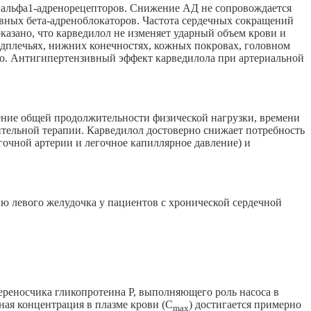
 и альфа1-адренорецепторов. Снижение АД не сопровождается
вных бета-адреноблокаторов. Частота сердечных сокращений
казано, что карведилол не изменяет ударный объем крови и
едплечьях, нижних конечностях, кожных покровах, головном
ко. Антигипертензивный эффект карведилола при артериальной
ение общей продолжительности физической нагрузки, времени
ительной терапии. Карведилол достоверно снижает потребность
гочной артерии и легочное капиллярное давление) и
ю левого желудочка у пациентов с хронической сердечной
ереносчика гликопротеина Р, выполняющего роль насоса в
ная концентрация в плазме крови (С
) достигается примерно
mах