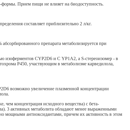
S-формы. Прием пищи не влияет на биодоступность.
ределения составляет приблизительно 2 л/кг.
% абсорбированного препарата метаболизируется при
ью изоферментов CYP2D6 и С YP1А2, а S-стереоизомер - в
охрома Р450, участвующим в метаболизме карведилола,
YP2D6 возможно увеличение плазменной концентрации
лола.
е, чем концентрация исходного вещества) с бета-
ола). 3 активных метаболита обладают менее выраженными
но мощными антиоксидантами, причем их активность в этом