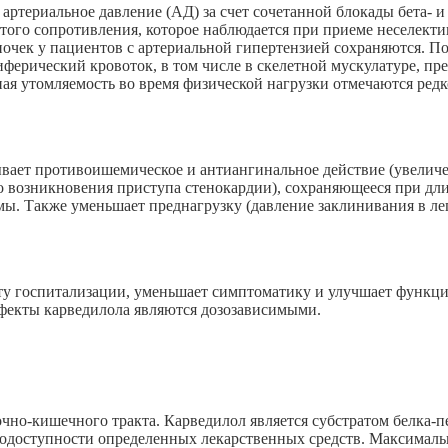
 артериальное давление (АД) за счет сочетанной блокады бета-
ого сопротивления, которое наблюдается при приеме неселекти
очек у пациентов с артериальной гипертензией сохраняются. По
ерический кровоток, в том числе в скелетной мускулатуре, пр
ая утомляемость во время физической нагрузки отмечаются ред
ывает противоишемическое и антиангинальное действие (увелич
до возникновения приступа стенокардии), сохраняющееся при дл
мы. Также уменьшает преднагрузку (давление заклинивания в ле
ту госпитализации, уменьшает симптоматику и улучшает функци
фекты карведилола являются дозозависимыми.
чно-кишечного тракта. Карведилол является субстратом белка-п
иодоступности определенных лекарственных средств. Максималь