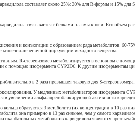
карведилола составляет около 25%: 30% для R-формы и 15% для 
рведилола связывается с белками плазмы крови. Его объем расп
исления и конъюгации с образованием ряда метаболитов. 60-75
е кишечно-печеночной циркуляции исходного вещества.
ктивным. R-стереоизомер метаболизируется в основном с помощ
и с помощью изофермента CYP2D6. К другим изоферментам цит
иблизительно в 2 раза превышает таковую для S-стереоизомера.
дроксилирования. У медленных метаболизаторов изофермента C
ется в увеличении альфа-адреноблокирующей активности карведи
 кольца образуются 3 метаболита (их концентрации в 10 раз ниж
болита она примерно в 13 раз сильнее, чем у самого карведил
оксикарбазольных метаболитов карведилола являются чрезвычай