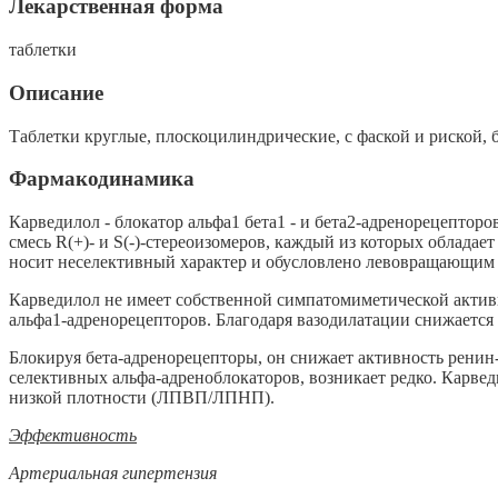
Лекарственная форма
таблетки
Описание
Таблетки круглые, плоскоцилиндрические, с фаской и риской, 
Фармакодинамика
Карведилол - блокатор альфа1 бета1 - и бета2-адренорецептор
смесь R(+)- и S(-)-стереоизомеров, каждый из которых обла
носит неселективный характер и обусловлено левовращающим S
Карведилол не имеет собственной симпатомиметической актив
альфа1-адренорецепторов. Благодаря вазодилатации снижается
Блокируя бета-адренорецепторы, он снижает активность ренин
селективных альфа-адреноблокаторов, возникает редко. Карв
низкой плотности (ЛПВП/ЛПНП).
Эффективность
Артериальная гипертензия