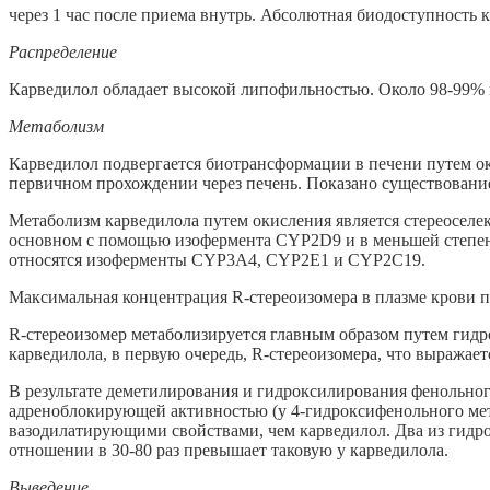
через 1 час после приема внутрь. Абсолютная биодоступность 
Распределение
Карведилол обладает высокой липофильностью. Около 98-99% ка
Метаболизм
Карведилол подвергается биотрансформации в печени путем ок
первичном прохождении через печень. Показано существовани
Метаболизм карведилола путем окисления является стереоселе
основном с помощью изофермента CYP2D9 и в меньшей степен
относятся изоферменты CYP3A4, CYP2E1 и CYP2C19.
Максимальная концентрация R-стереоизомера в плазме крови пр
R-стереоизомер метаболизируется главным образом путем ги
карведилола, в первую очередь, R-стереоизомера, что выража
В результате деметилирования и гидроксилирования фенольного
адреноблокирующей активностью (у 4-гидроксифенольного мета
вазодилатирующими свойствами, чем карведилол. Два из гидр
отношении в 30-80 раз превышает таковую у карведилола.
Выведение