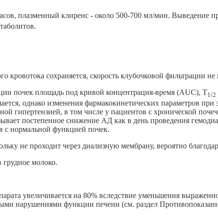
 часов, плазменный клиренс - около 500-700 мл/мин. Выведение 
таболитов.
о кровотока сохраняется, скорость клубочковой фильтрации не 
ции почек площадь под кривой концентрация-время (AUC), Т
1
/2
ается, однако изменения фармакокинетических параметров при 
ой гипертензией, в том числе у пациентов с хронической почеч
вает постепенное снижение АД как в день проведения гемодиали
в с нормальной функцией почек.
льку не проходит через диализную мембрану, вероятно благодаря
 грудное молоко.
епарата увеличивается на 80% вследствие уменьшения выраженн
лыми нарушениями функции печени (см. раздел Противопоказани