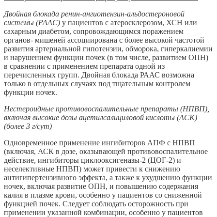
Двойная блокада ренин-ангиотензин-альдостероновой
системы (РААС)
у пациентов с атеросклерозом, ХСН или
сахарным диабетом, сопровождающимся поражением
органов- мишеней ассоциирована с более высокой частотой
развития артериальной гипотензии, обморока, гиперкалиемии
и нарушением функции почек (в том числе, развитием ОПН)
в сравнении с применением препарата одной из
перечисленных групп. Двойная блокада РААС возможна
только в отдельных случаях под тщательным контролем
функции ночек.
Нестероидные противовоспалительные препараты (НПВП),
включая высокие дозы ацетилсалициловой кислоты (АСК)
(более 3 г/сут)
Одновременное применение ингибиторов АПФ с НПВП
(включая, АСК в дозе, оказывающей противовоспалительное
действие, ингибиторы циклооксигеназы-2 (ЦОГ-2) и
неселективные НПВП) может привести к снижению
антигипертензивного эффекта, а также к ухудшению функции
ночек, включая развитие ОПН, и повышению содержания
калия в плазме крови, особенно у пациентов со сниженной
функцией почек. Следует соблюдать осторожность при
применении указанной комбинации, особенно у пациентов