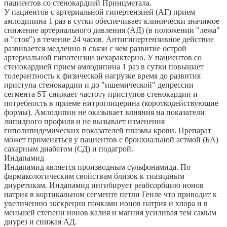
пациентов со стенокардией Принцметала.
У пациентов с артериальной гипертензией (АГ) прием
амлодипина 1 раз в сутки обеспечивает клинически значимое
снижение артериального давления (АД) (в положении "лежа"
и "стоя") в течение 24 часов. Антигипертензивное действие
развивается медленно в связи с чем развитие острой
артериальной гипотензии нехарактерно. У пациентов со
стенокардией прием амлодипина 1 раз в сутки повышает
толерантность к физической нагрузке время до развития
приступа стенокардии и до "ишемической" депрессии
сегмента ST снижает частоту приступов стенокардии и
потребность в приеме нитроглицерина (короткодействующие
формы). Амлодипин не оказывает влияния на показатели
липидного профиля и не вызывает изменения
гиполипидемических показателей плазмы крови. Препарат
может применяться у пациентов с бронхиальной астмой (БА)
сахарным диабетом (СД) и подагрой.
Индапамид
Индапамид является производным сульфонамида. По
фармакологическим свойствам близок к тиазидным
диуретикам. Индапамид ингибирует реабсорбцию ионов
натрия в кортикальном сегменте петли Генле что приводит к
увеличению экскреции почками ионов натрия и хлора и в
меньшей степени ионов калия и магния усиливая тем самым
диурез и снижая АД.