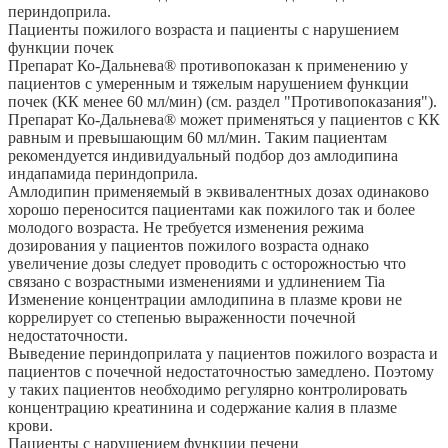
периндоприла.
Пациенты пожилого возраста и пациенты с нарушением
функции почек
Препарат Ко-Дальнева® противопоказан к применению у
пациентов с умеренным и тяжелым нарушением функции
почек (КК менее 60 мл/мин) (см. раздел "Противопоказания").
Препарат Ко-Дальнева® может применяться у пациентов с КК
равным и превышающим 60 мл/мин. Таким пациентам
рекомендуется индивидуальный подбор доз амлодипина
индапамида периндоприла.
Амлодипин применяемый в эквивалентных дозах одинаково
хорошо переносится пациентами как пожилого так и более
молодого возраста. Не требуется изменения режима
дозирования у пациентов пожилого возраста однако
увеличение дозы следует проводить с осторожностью что
связано с возрастными изменениями и удлинением Tia
Изменение концентрации амлодипина в плазме крови не
коррелирует со степенью выраженности почечной
недостаточности.
Выведение периндоприлата у пациентов пожилого возраста и
пациентов с почечной недостаточностью замедлено. Поэтому
у таких пациентов необходимо регулярно контролировать
концентрацию креатинина и содержание калия в плазме
крови.
Пациенты с нарушением функции печени