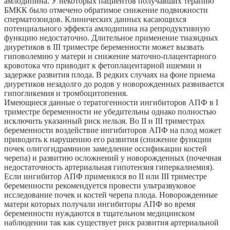
амлодипина. У некоторых пациентов получавших терапию
БМКК было отмечено обратимое снижение подвижности
сперматозоидов. Клинических данных касающихся
потенциального эффекта амлодипина на репродуктивную
функцию недостаточно. Длительное применение тиазидных
диуретиков в III триместре беременности может вызвать
гиповолемию у матери и снижение маточно-плацентарного
кровотока что приводит к фетоплацентарной ишемии и
задержке развития плода. В редких случаях на фоне приема
диуретиков незадолго до родов у новорожденных развивается
гипогликемия и тромбоцитопения.
Имеющиеся данные о тератогенности ингибиторов АПФ в I
триместре беременности не убедительны однако полностью
исключить указанный риск нельзя. Во II и III триместрах
беременности воздействие ингибиторов АПФ на плод может
приводить к нарушению его развития (снижение функции
почек олигогидрамнион замедление оссификации костей
черепа) и развитию осложнений у новорожденных (почечная
недостаточность артериальная гипотензия гиперкалиемия).
Если ингибитор АПФ применялся во II или III триместре
беременности рекомендуется провести ультразвуковое
исследование почек и костей черепа плода. Новорожденные
матери которых получали ингибиторы АПФ во время
беременности нуждаются в тщательном медицинском
наблюдении так как существует риск развития артериальной