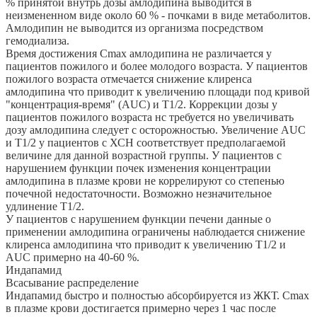
% принятой внутрь дозы амлодипина выводится в
неизмененном виде около 60 % - почками в виде метаболитов.
Амлодипин не выводится из организма посредством
гемодиализа.
Время достижения Сmах амлодипина не различается у
пациентов пожилого и более молодого возраста. У пациентов
пожилого возраста отмечается снижение клиренса
амлодипина что приводит к увеличению площади под кривой
"концентрация-время" (AUC) и Т1/2. Коррекции дозы у
пациентов пожилого возраста нс требуется но увеличивать
дозу амлодипина следует с осторожностью. Увеличение AUC
и Т1/2 у пациентов с ХСН соответствует предполагаемой
величине для данной возрастной группы. У пациентов с
нарушением функции почек изменения концентрации
амлодипина в плазме крови не коррелируют со степенью
почечной недостаточности. Возможно незначительное
удлинение Т1/2.
У пациентов с нарушением функции печени данные о
применении амлодипина ограничены наблюдается снижение
клиренса амлодипина что приводит к увеличению Т1/2 и
AUC примерно на 40-60 %.
Индапамид
Всасывание распределение
Индапамид быстро и полностью абсорбируется из ЖКТ. Сmaх
в плазме крови достигается примерно через 1 час после