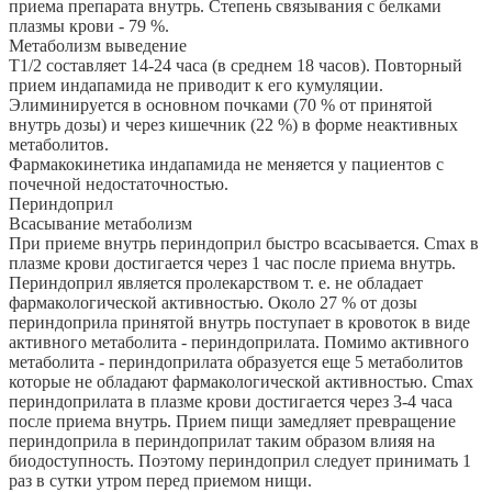
приема препарата внутрь. Степень связывания с белками
плазмы крови - 79 %.
Метаболизм выведение
Т1/2 составляет 14-24 часа (в среднем 18 часов). Повторный
прием индапамида не приводит к его кумуляции.
Элиминируется в основном почками (70 % от принятой
внутрь дозы) и через кишечник (22 %) в форме неактивных
метаболитов.
Фармакокинетика индапамида не меняется у пациентов с
почечной недостаточностью.
Периндоприл
Всасывание метаболизм
При приеме внутрь периндоприл быстро всасывается. Сmах в
плазме крови достигается через 1 час после приема внутрь.
Периндоприл является пролекарством т. е. не обладает
фармакологической активностью. Около 27 % от дозы
периндоприла принятой внутрь поступает в кровоток в виде
активного метаболита - периндоприлата. Помимо активного
метаболита - периндоприлата образуется еще 5 метаболитов
которые не обладают фармакологической активностью. Сmах
периндоприлата в плазме крови достигается через 3-4 часа
после приема внутрь. Прием пищи замедляет превращение
периндоприла в периндоприлат таким образом влияя на
биодоступность. Поэтому периндоприл следует принимать 1
раз в сутки утром перед приемом нищи.