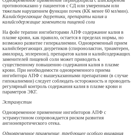
Одновременное применение периндоприла с алискиреном
противопоказано у пациентов с СД или умеренным или
тяжелым нарушением функции почек (КК менее 60 мл/мин).
Калийсберегающие диуретики, препараты калия и
калийсодержащие заменители пищевой соли
На фойе терапии ингибиторами АПФ содержание калия в
плазме крови, как правило, остается в пределах нормы, но
возможно развитие гиперкалиемии. Одновременный прием
калийсберегающих диуретиков (спиронолактон, триамтерен,
амилорид, эплеренон), препаратов калия и калийсодержащих
заменителей пищевой соли может приводить к
существенному повышению содержания калия в плазме
крови. При необходимости одновременного приема
ингибитора АПФ с вышеуказанными препаратами (в случае
гипокалиемии) следует соблюдать осторожность и проводить
регулярный контроль содержания калия в плазме крови и
параметров ЭКГ.
Эстрамустин
Одновременное применение ингибиторов АПФ с
эстрамустином сопровождается риском развития
ангионевротического отека.
Одновременное применение, требующее особого внимания