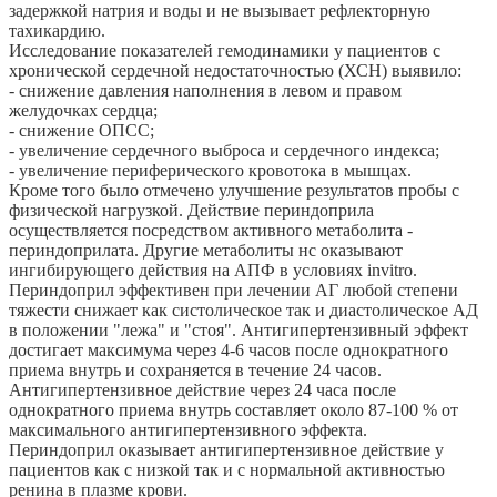
задержкой натрия и воды и не вызывает рефлекторную
тахикардию.
Исследование показателей гемодинамики у пациентов с
хронической сердечной недостаточностью (ХСН) выявило:
- снижение давления наполнения в левом и правом
желудочках сердца;
- снижение ОПСС;
- увеличение сердечного выброса и сердечного индекса;
- увеличение периферического кровотока в мышцах.
Кроме того было отмечено улучшение результатов пробы с
физической нагрузкой. Действие периндоприла
осуществляется посредством активного метаболита -
периндоприлата. Другие метаболиты нс оказывают
ингибирующего действия на АПФ в условиях invitro.
Периндоприл эффективен при лечении АГ любой степени
тяжести снижает как систолическое так и диастолическое АД
в положении "лежа" и "стоя". Антигипертензивный эффект
достигает максимума через 4-6 часов после однократного
приема внутрь и сохраняется в течение 24 часов.
Антигипертензивное действие через 24 часа после
однократного приема внутрь составляет около 87-100 % от
максимального антигипертензивного эффекта.
Периндоприл оказывает антигипертензивное действие у
пациентов как с низкой так и с нормальной активностью
ренина в плазме крови.