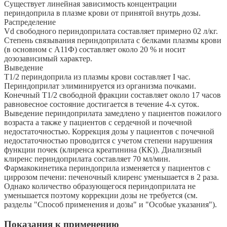
Существует линейная зависимость концентрации
периндоприла в плазме крови от принятой внутрь дозы.
Распределение
Vd свободного периндоприлата составляет примерно 02 л/кг.
Степень связывания периндоприлата с белками плазмы крови
(в основном с А11Ф) составляет около 20 % и носит
дозозависимый характер.
Выведение
Т1/2 периндоприла из плазмы крови составляет I час.
Периндоприлат элиминируется из организма почками.
Конечный Т1/2 свободной фракции составляет около 17 часов
равновесное состояние достигается в течение 4-х суток.
Выведение периндоприлата замедлено у пациентов пожилого
возраста а также у пациентов с сердечной и почечной
недостаточностью. Коррекция дозы у пациентов с почечной
недостаточностью проводится с учетом степени нарушения
функции почек (клиренса креатинина (КК)). Диализный
клиренс периндоприлата составляет 70 мл/мин.
Фармакокинетика периндоприла изменяется у пациентов с
циррозом печени: печеночный клиренс уменьшается в 2 раза.
Однако количество образующегося периндоприлата не
уменьшается поэтому коррекции дозы не требуется (см.
разделы "Способ применения и дозы" и "Особые указания").
Показания к применению