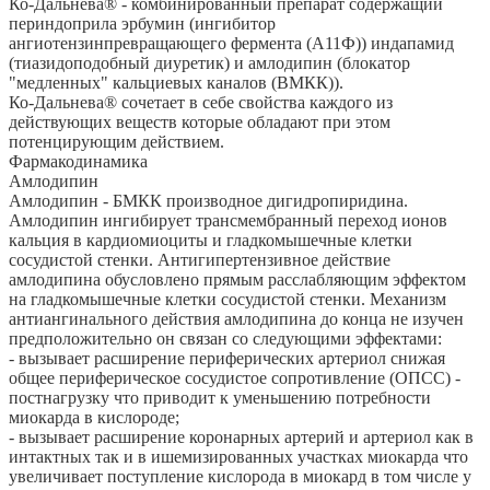
Ко-Дальнева® - комбинированный препарат содержащий
периндоприла эрбумин (ингибитор
ангиотензинпревращающего фермента (А11Ф)) индапамид
(тиазидоподобный диуретик) и амлодипин (блокатор
"медленных" кальциевых каналов (ВМКК)).
Ко-Дальнева® сочетает в себе свойства каждого из
действующих веществ которые обладают при этом
потенцирующим действием.
Фармакодинамика
Амлодипин
Амлодипин - БМКК производное дигидропиридина.
Амлодипин ингибирует трансмембранный переход ионов
кальция в кардиомиоциты и гладкомышечные клетки
сосудистой стенки. Антигипертензивное действие
амлодипина обусловлено прямым расслабляющим эффектом
на гладкомышечные клетки сосудистой стенки. Механизм
антиангинального действия амлодипина до конца не изучен
предположительно он связан со следующими эффектами:
- вызывает расширение периферических артериол снижая
общее периферическое сосудистое сопротивление (ОПСС) -
постнагрузку что приводит к уменьшению потребности
миокарда в кислороде;
- вызывает расширение коронарных артерий и артериол как в
интактных так и в ишемизированных участках миокарда что
увеличивает поступление кислорода в миокард в том числе у