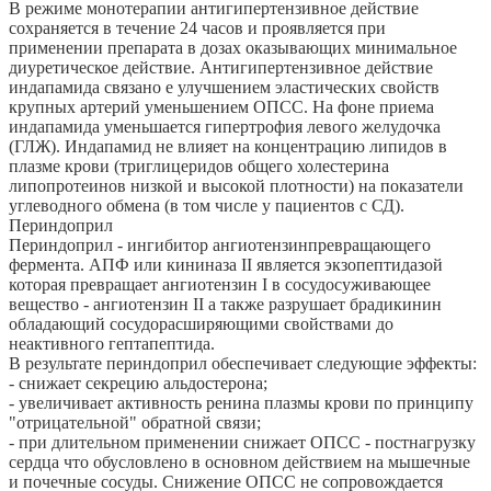
В режиме монотерапии антигипертензивное действие
сохраняется в течение 24 часов и проявляется при
применении препарата в дозах оказывающих минимальное
диуретическое действие. Антигипертензивное действие
индапамида связано е улучшением эластических свойств
крупных артерий уменьшением ОПСС. На фоне приема
индапамида уменьшается гипертрофия левого желудочка
(ГЛЖ). Индапамид не влияет на концентрацию липидов в
плазме крови (триглицеридов общего холестерина
липопротеинов низкой и высокой плотности) на показатели
углеводного обмена (в том числе у пациентов с СД).
Периндоприл
Периндоприл - ингибитор ангиотензинпревращающего
фермента. АПФ или кининаза II является экзопептидазой
которая превращает ангиотензин I в сосудосуживающее
вещество - ангиотензин II а также разрушает брадикинин
обладающий сосудорасширяющими свойствами до
неактивного гептапептида.
В результате периндоприл обеспечивает следующие эффекты:
- снижает секрецию альдостерона;
- увеличивает активность ренина плазмы крови по принципу
"отрицательной" обратной связи;
- при длительном применении снижает ОПСС - постнагрузку
сердца что обусловлено в основном действием на мышечные
и почечные сосуды. Снижение ОПСС не сопровождается