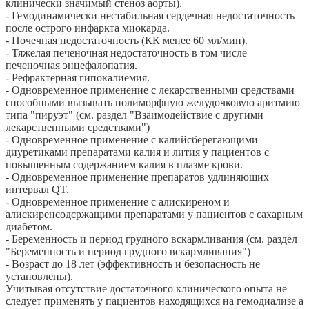
клинически значимый стеноз аорты).
- Гемодинамически нестабильная сердечная недостаточность
после острого инфаркта миокарда.
- Почечная недостаточность (КК менее 60 мл/мин).
- Тяжелая печеночная недостаточность в том числе
печеночная энцефалопатия.
- Рефрактерная гипокалиемия.
- Одновременное применение с лекарственными средствами
способными вызывать полиморфную желудочковую аритмию
типа "пируэт" (см. раздел "Взаимодействие с другими
лекарственными средствами")
- Одновременное применение с калийсберегающими
диуретиками препаратами калия и лития у пациентов с
повышенным содержанием калия в плазме крови.
- Одновременное применение препаратов удлиняющих
интервал QT.
- Одновременное применение с алискиреном и
алискиренсодсржащими препаратами у пациентов с сахарным
диабетом.
- Беременность и период грудного вскармливания (см. раздел
"Беременность и период грудного вскармливания")
- Возраст до 18 лет (эффективность и безопасность не
установлены).
Учитывая отсутствие достаточного клинического опыта не
следует применять у пациентов находящихся на гемодиализе а