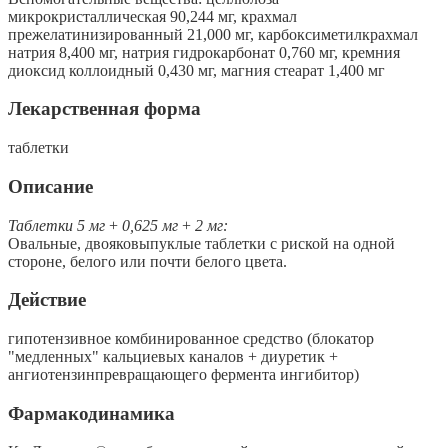
микрокристаллическая 90,244 мг, крахмал
прежелатинизированный 21,000 мг, карбоксиметилкрахмал
натрия 8,400 мг, натрия гидрокарбонат 0,760 мг, кремния
диоксид коллоидный 0,430 мг, магния стеарат 1,400 мг
Лекарственная форма
таблетки
Описание
Таблетки 5 мг
+
0,625 мг
+
2 мг:
Овальные, двояковыпуклые таблетки с риской на одной
стороне, белого или почти белого цвета.
Действие
гипотензивное комбинированное средство (блокатор
"медленных" кальциевых каналов + диуретик +
ангиотензинпревращающего фермента ингибитор)
Фармакодинамика