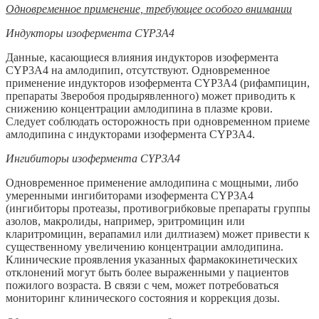
Одновременное применение, требующее особого внимании
Индукторы изофермента
CYP
3
A
4
Данные, касающиеся влияния индукторов изофермента
CYP3A4 на амлодипип, отсутствуют. Одновременное
применение индукторов изофермента CYP3A4 (рифампицин,
препараты Зверобоя продырявленного) может приводить к
снижению концентрации амлодипина в плазме крови.
Следует соблюдать осторожность при одновременном приеме
амлодипина с индукторами изофермента CYP3A4.
Ингибиторы изофермента
CYP
3
A
4
Одновременное применение амлодипина с мощными, либо
умеренными ингибиторами изофермента CYP3A4
(ингибиторы протеазы, противогрибковые препараты группы
азолов, макролиды, например, эритромицин или
кларитромицин, верапамил или дилтиазем) может привести к
существенному увеличению концентрации амлодипина.
Клинические проявления указанных фармакокинетических
отклонений могут быть более выраженными у пациентов
пожилого возраста. В связи с чем, может потребоваться
мониторинг клинического состояния и коррекция дозы.