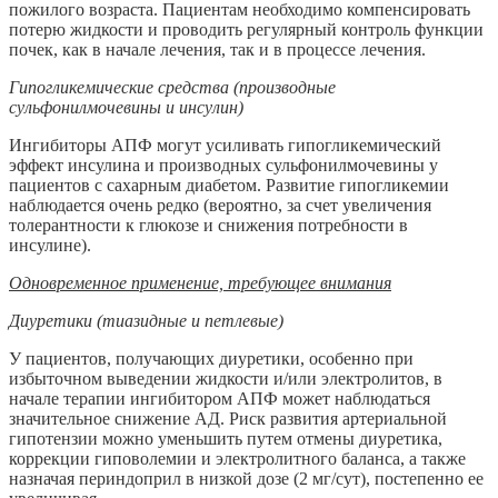
пожилого возраста. Пациентам необходимо компенсировать
потерю жидкости и проводить регулярный контроль функции
почек, как в начале лечения, так и в процессе лечения.
Гипогликемические средства (производные
сульфонилмочевины и инсулин)
Ингибиторы АПФ могут усиливать гипогликемический
эффект инсулина и производных сульфонилмочевины у
пациентов с сахарным диабетом. Развитие гипогликемии
наблюдается очень редко (вероятно, за счет увеличения
толерантности к глюкозе и снижения потребности в
инсулине).
Одновременное применение, требующее внимания
Диуретики (тиазидные и петлевые)
У пациентов, получающих диуретики, особенно при
избыточном выведении жидкости и/или электролитов, в
начале терапии ингибитором АПФ может наблюдаться
значительное снижение АД. Риск развития артериальной
гипотензии можно уменьшить путем отмены диуретика,
коррекции гиповолемии и электролитного баланса, а также
назначая периндоприл в низкой дозе (2 мг/сут), постепенно ее