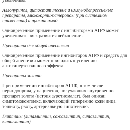
увеличивая.
Аллопуринол, цитостатические и иммунодепрессивные
препараты, глюкокортикостероиды (при системном
применении) и прокаинамид
Одновременное применение с ингибиторами АПФ может
увеличивать риск развития лейкопении.
Препараты для общей анестезии
Одновременное применение ингибиторов АПФ и средств для
общей анестезии может приводить к усилению
антигипертензивного эффекта.
Препараты золота
При применении ингибиторов АГ1Ф, в том числе
периндоприла, у пациентов, получающих внутривенно
препарат золота (натрия ауротиомалат), был описан
симптомокомплекс, включающий гиперемию кожи лица,
тошноту, рвоту, артериальную гипотензию.
Глиптины (линаглиптин, саксаглиптин, ситаглиптин,
витаглиптин)