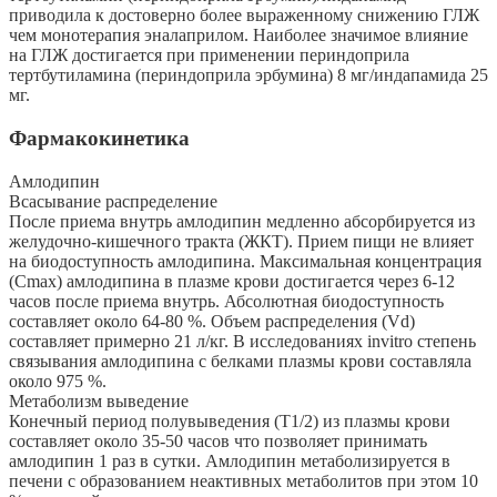
приводила к достоверно более выраженному снижению ГЛЖ
чем монотерапия эналаприлом. Наиболее значимое влияние
на ГЛЖ достигается при применении периндоприла
тертбутиламина (периндоприла эрбумина) 8 мг/индапамида 25
мг.
Фармакокинетика
Амлодипин
Всасывание распределение
После приема внутрь амлодипин медленно абсорбируется из
желудочно-кишечного тракта (ЖКТ). Прием пищи не влияет
на биодоступность амлодипина. Максимальная концентрация
(Сmах) амлодипина в плазме крови достигается через 6-12
часов после приема внутрь. Абсолютная биодоступность
составляет около 64-80 %. Объем распределения (Vd)
составляет примерно 21 л/кг. В исследованиях invitro степень
связывания амлодипина с белками плазмы крови составляла
около 975 %.
Метаболизм выведение
Конечный период полувыведения (Т1/2) из плазмы крови
составляет около 35-50 часов что позволяет принимать
амлодипин 1 раз в сутки. Амлодипин метаболизируется в
печени с образованием неактивных метаболитов при этом 10