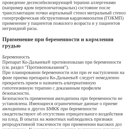
проведение десенсибилизирующей терапии аллергенами
(например ядом перепончатокрылых) состояние после
трансплантации почки аортальный стеноз митральный стеноз
гипертрофическая обструктивная кардиомиопатия (ГОКМП)
применение у пациентов пожилого возраста и у пациентов
негроидной расы.
Применение при беременности и кормлении
грудью
Беременность
Препарат Ко-Дальнева® противопоказан при беременности
(см. раздел "Противопоказания").
При планировании беременности или при ее наступлении на
фоне приема препарата Ко-Дальнева® следует немедленно
прекратить прием и назначить альтернативную
гипотензивную терапию с доказанным профилем
безопасности.
Безопасность применения амлодипина при беременности не
установлена. Имеющиеся ограниченные данные о приеме
амлодипина и других БМКК при беременности
свидетельствуют об отсутствии отрицательного воздействия
на плод. В опытах на животных наблюдались признаки
репродуктивной токсичности при применении высоких доз