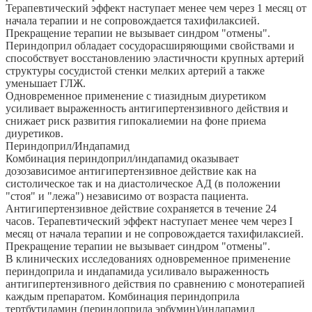
Терапевтический эффект наступает менее чем через 1 месяц от
начала терапии и не сопровождается тахифилаксией.
Прекращение терапии не вызывает синдром "отмены".
Периндоприл обладает сосудорасширяющими свойствами и
способствует восстановлению эластичности крупных артерий
структуры сосудистой стенки мелких артерий а также
уменьшает ГЛЖ.
Одновременное применение с тиазидным диуретиком
усиливает выраженность антигипертензивного действия и
снижает риск развития гипокалиемии на фоне приема
диуретиков.
Периндоприл/Индапамид
Комбинация периндоприл/индапамид оказывает
дозозависимое антигипертензивное действие как на
систолическое так и на диастолическое АД (в положении
"стоя" и "лежа") независимо от возраста пациента.
Антигипертензивное действие сохраняется в течение 24
часов. Терапевтический эффект наступает менее чем через I
месяц от начала терапии и не сопровождается тахифилаксией.
Прекращение терапии не вызывает синдром "отмены".
В клинических исследованиях одновременное применение
периндоприла и индапамида усиливало выраженность
антигипертензивного действия по сравнению с монотерапией
каждым препаратом. Комбинация периндоприла
тертбутиламин (периндоприла эрбумин)/индапамид