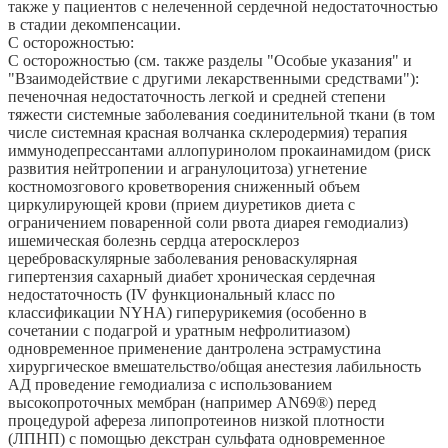
также у пациентов с нелеченной сердечной недостаточностью
в стадии декомпенсации.
С осторожностью:
С осторожностью (см. также разделы "Особые указания" и
"Взаимодействие с другими лекарственными средствами"):
печеночная недостаточность легкой и средней степени
тяжести системные заболевания соединительной ткани (в том
числе системная красная волчанка склеродермия) терапия
иммунодепрессантами аллопуринолом прокаинамидом (риск
развития нейтропении и агранулоцитоза) угнетение
костномозгового кроветворения сниженный объем
циркулирующей крови (прием диуретиков диета с
ограничением поваренной соли рвота диарея гемодиализ)
ишемическая болезнь сердца атеросклероз
цереброваскулярные заболевания реноваскулярная
гипертензия сахарный диабет хроническая сердечная
недостаточность (IV функциональный класс по
классификации NYHA) гиперурикемия (особенно в
сочетании с подагрой и уратным нефролитиазом)
одновременное применение дантролена эстрамустина
хирургическое вмешательство/общая анестезия лабильность
АД проведение гемодиализа с использованием
высокопроточных мембран (например AN69®) перед
процедурой афереза липопротеинов низкой плотности
(ЛПНП) с помощью декстран сульфата одновременное