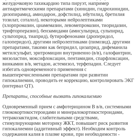
желудочковую тахикардию типа пируэт, например
антиаритмическими препаратами (хинидин, гидрохинидин,
дизопирамид, амиодарон, дофстилид, ибутилид, бретилия
тозилат, соталол), некоторыми нейролептиками
(хлорпромазин, циамемазин, левомепромазин, тиоридазин,
трифторперазин), бензамидами (амисульприд, сульпирид,
сультоприд, тиаприд), бутирофенонами (дроперидол,
галоперидол), другими нейролептиками (пимозид), другими
препаратами, такими как бепридил, цизаприд, дифеманила
метилсульфат, эритромицин внутривенно (в/в), галофантрин,
мизоластин, моксифлоксацин, пентамидин, спарфлоксацин,
винкамин в/в, метадон, астемизол, терфепадин. Следует
избегать одновременного применения с
вышеперечисленными препаратами при развитии
гипокалиемии, проводить ее коррекцию, контролировать ЭКГ
(интервал QT).
Препараты, способные вызвать гипокалиемию
Одновременный прием с амфотерицином В в/в, системными
глюкокортикостероидами и минералокортикостероидами,
тетракозактидом, слабительными средствами,
стимулирующими моторику ЖКТ, повышает риск развития
гипокалиемии (аддитивный эффект). Необходим контроль
содержания калия в плазме крови, при необходимости -