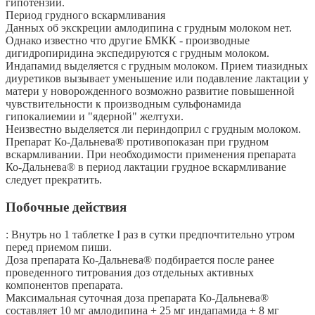
гипотензии.
Период грудного вскармливания
Данных об экскреции амлодипина с грудным молоком нет.
Однако известно что другие БМКК - производные
дигидропиридина экспедируются с грудным молоком.
Индапамид выделяется с грудным молоком. Прием тиазидных
диуретиков вызывает уменьшение или подавление лактации у
матери у новорожденного возможно развитие повышенной
чувствительности к производным сульфонамида
гипокалиемии и "ядерной" желтухи.
Неизвестно выделяется ли периндоприл с грудным молоком.
Препарат Ко-Дальнева® противопоказан при грудном
вскармливании. При необходимости применения препарата
Ко-Дальнева® в период лактации грудное вскармливание
следует прекратить.
Побочные действия
: Внутрь но 1 таблетке I раз в сутки предпочтительно утром
перед приемом пиши.
Доза препарата Ко-Дальнева® подбирается после ранее
проведенного титрования доз отдельных активных
компонентов препарата.
Максимальная суточная доза препарата Ко-Дальнева®
составляет 10 мг амлодипина + 25 мг индапамида + 8 мг