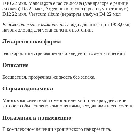
D10 22 мкл, Mandragora e radice siccata (мандрагора е радице
сиккато) D8 22 мкл, Argentum nitri cum (аргентум нитрикум)
D12 22 мкл, Veratrum album (вератрум альбум) D4 22 мкл,
Вспомогательные компоненты:
вода для инъекций 1958,0 мг,
натрия хлорид для установления изотонии.
Лекарственная форма
раствор для внутримышечного введения гомеопатический
Описание
Бесцветная, прозрачная жидкость без запаха.
Фармакодинамика
Многокомпонентный гомеопатический препарат, действие
которого обусловлено компонентами, входящими в его состав.
Показания к применению
В комплексном лечении хронического панкреатита.