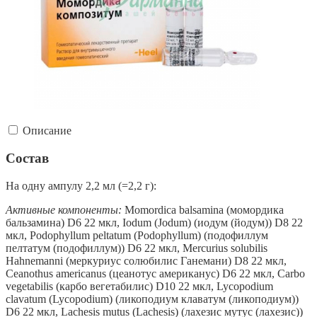
Описание
Состав
На одну ампулу 2,2 мл (=2,2 г):
Активные компоненты:
Momordica balsamina (момордика
бальзамина) D6 22 мкл, Iodum (Jodum) (иодум (йодум)) D8 22
мкл, Podophyllum peltatum (Podophyllum) (подофиллум
пелтатум (подофиллум)) D6 22 мкл, Mercurius solubilis
Hahnemanni (меркуриус солюбилис Ганемани) D8 22 мкл,
Ceanothus americanus (цеанотус американус) D6 22 мкл, Carbo
vegetabilis (карбо вегетабилис) D10 22 мкл, Lycopodium
clavatum (Lycopodium) (ликоподиум клаватум (ликоподиум))
D6 22 мкл, Lachesis mutus (Lachesis) (лахезис мутус (лахезис))