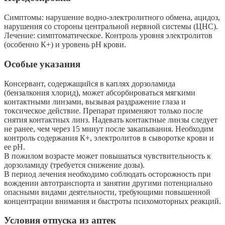
Симптомы: нарушение водно-электролитного обмена, ацидоз,
нарушения со стороны центральной нервной системы (ЦНС).
Лечение: симптоматическое. Контроль уровня электролитов
(особенно К+) и уровень рН крови.
Особые указания
Консервант, содержащийся в каплях дорзоламида
(бензалкония хлорид), может абсорбироваться мягкими
контактными линзами, вызывая раздражение глаза и
токсическое действие. Препарат применяют только после
снятия контактных линз. Надевать контактные линзы следует
не ранее, чем через 15 минут после закапывания. Необходим
контроль содержания К+, электролитов в сыворотке крови и
ее рН.
В пожилом возрасте может повышаться чувствительность к
дорзоламиду (требуется снижение дозы).
В период лечения необходимо соблюдать осторожность при
вождении автотранспорта и занятии другими потенциально
опасными видами деятельности, требующими повышенной
концентрации внимания и быстроты психомоторных реакций.
Условия отпуска из аптек