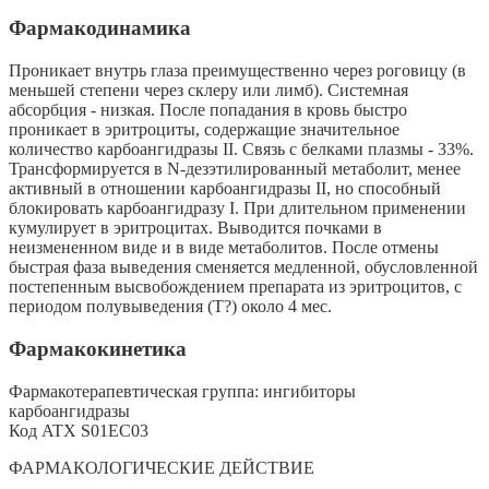
Фармакодинамика
Проникает внутрь глаза преимущественно через роговицу (в
меньшей степени через склеру или лимб). Системная
абсорбция - низкая. После попадания в кровь быстро
проникает в эритроциты, содержащие значительное
количество карбоангидразы II. Связь с белками плазмы - 33%.
Трансформируется в N-дезэтилированный метаболит, менее
активный в отношении карбоангидразы II, но способный
блокировать карбоангидразу I. При длительном применении
кумулирует в эритроцитах. Выводится почками в
неизмененном виде и в виде метаболитов. После отмены
быстрая фаза выведения сменяется медленной, обусловленной
постепенным высвобождением препарата из эритроцитов, с
периодом полувыведения (Т?) около 4 мес.
Фармакокинетика
Фармакотерапевтическая группа: ингибиторы
карбоангидразы
Код ATX S01EC03
ФАРМАКОЛОГИЧЕСКИЕ ДЕЙСТВИЕ