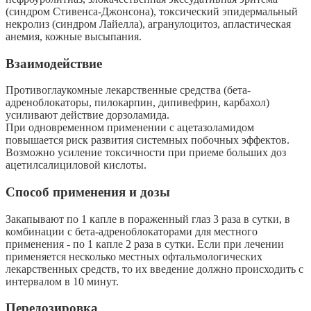
(синдром Стивенса-Джонсона), токсический эпидермальный
некролиз (синдром Лайелла), агранулоцитоз, апластическая
анемия, кожные высыпания.
Взаимодействие
Противоглаукомные лекарственные средства (бета-
адреноблокаторы, пилокарпин, дипивефрин, карбахол)
усиливают действие дорзоламида.
При одновременном применении с ацетазоламидом
повышается риск развития системных побочных эффектов.
Возможно усиление токсичности при приеме больших доз
ацетилсалициловой кислоты.
Способ применения и дозы
Закапывают по 1 капле в пораженный глаз 3 раза в сутки, в
комбинации с бета-адреноблокаторами для местного
применения - по 1 капле 2 раза в сутки. Если при лечении
применяется несколько местных офтальмологических
лекарственных средств, то их введение должно происходить с
интервалом в 10 минут.
Передозировка