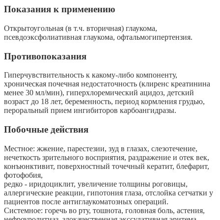
Показания к применению
Открытоугольная (в т.ч. вторичная) глаукома,
псевдоэксфолиативная глаукома, офтальмогипертензия.
Противопоказания
Гиперчувствительность к какому-либо компоненту,
хроническая почечная недостаточность (клиренс креатинина
менее 30 мл/мин), гиперхлоремический ацидоз, детский
возраст до 18 лет, беременность, период кормления грудью,
пероральный прием ингибиторов карбоангидразы.
Побочные действия
Местное: жжение, парестезии, зуд в глазах, слезотечение,
нечеткость зрительного восприятия, раздражение и отек век,
конъюнктивит, поверхностный точечный кератит, блефарит,
фотофобия,
редко - иридоциклит, увеличение толщины роговицы,
аллергические реакции, гипотония глаза, отслойка сетчатки у
пациентов после антиглаукоматозных операций.
Системное: горечь во рту, тошнота, головная боль, астения,
нефроуролитиаз, злокачественная экссудативная эритема