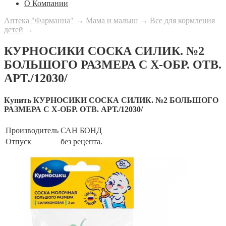
О Компании
Аптека "Фарманна"
→
Мама и малыш
→
Все для кормления
детей
→
КУРНОСИКИ СОСКА СИЛИК. №2
БОЛЬШОГО РАЗМЕРА С Х-ОБР. ОТВ.
АРТ./12030/
Купить КУРНОСИКИ СОСКА СИЛИК. №2 БОЛЬШОГО
РАЗМЕРА С Х-ОБР. ОТВ. АРТ./12030/
Производитель
САН БОНД
Отпуск
без рецепта.