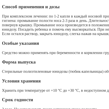
Способ применения и дозы
При комплексном лечении: по 1-2 капли в каждый носовой прох
гигиена: промывание полости носа 2-3 раза в день. Длительно
повернув крышку. Промывание носа производится в положении п
юнидозу. Посадить ребенка и помочь ему высморкаться. При н
Если остался раствор, закрыть юнидозу, слегка нажав на крышку
Особые указания
Средство можно применять при беременности и кормлении груд
Форма выпуска
Стерильные полиэтиленовые юнидозы (тюбик-капельницы) объ
Условия хранения
Хранить при температуре от +10 °С до +30 °С, в недоступном д
Срок годности