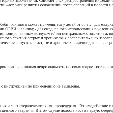
аторных заболеваний. Снижает риск распространения инфекции 
 снижает риск развития осложнений после операций в полости но
еби» юнидозы может применяться у детей от 0 лет: - для ежедн
мии ОРВИ и гриппа; - для ежедневного использования в услови
ициониро- ванным воздухом и/или центральным отоплением, возде
ксного лечения острых и хронических воспалитель- ных заболе
нические синуситы; - острые и хронические аденоидиты; - аллер
омывания; - полная непроходимость носовых ходов; - острый от
и с инструкцией по применению не выявлены.
нения и физиотерапевтическими процедурами. Взаимодействие с
зального введения. В этом случае полость носа в первую очере