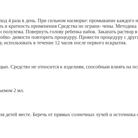
од 4 раза в день. При сильном насморке: промывание каждого н
сть и кратность применения Средства не ограни- чены. Методик
олулежа. Повернуть голову ребенка набок. Закапать раствор в 
еобхо- димости повторить процедуру. Провести процедуру с др
, использовать в течение 12 часов после первого вскрытия.
ью. Средство не относится к изделиям, способным влиять на пс
емом 2 мл.
ля детей месте. Беречь от прямых солнечных лучей и источника 