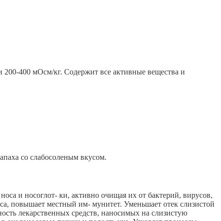
ти 200-400 мОсм/кг. Содержит все активные вещества и
запаха со слабосоленым вкусом.
оса и носоглот- ки, активно очищая их от бактерий, вирусов,
оса, повышает местный им- мунитет. Уменьшает отек слизистой
ность лекарственных средств, наносимых на слизистую