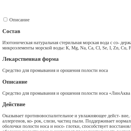
Описание
Состав
Изотоническая натуральная стерильная морская вода с со- держ
микроэлементы морской воды: К, Mg, Na, Са, Cl, Se, I, Zn, Cu, 
Лекарственная форма
Средство для промывания и орошения полости носа
Описание
Средство для промывания и орошения полости носа «ЛинАква бе
Действие
Оказывает противовоспалительное и увлажняющее дейст- вие, с
аллергенов, ко- рок, слизи, частиц пыли. Поддерживает норма
оболочки полости носа и носо- глотки, способствует восстан