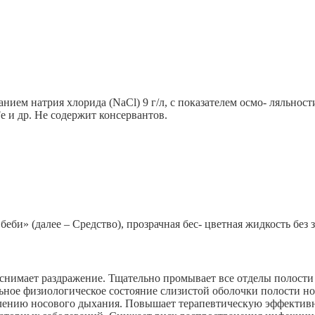
анием натрия хлорида (NaCl) 9 г/л, с показателем осмо- ляльнос
Fe и др. Не содержит консервантов.
би» (далее – Средство), прозрачная бес- цветная жидкость без 
нимает раздражение. Тщательно промывает все отделы полости н
льное физиологическое состояние слизистой оболочки полости н
овлению носового дыхания. Повышает терапевтическую эффектив