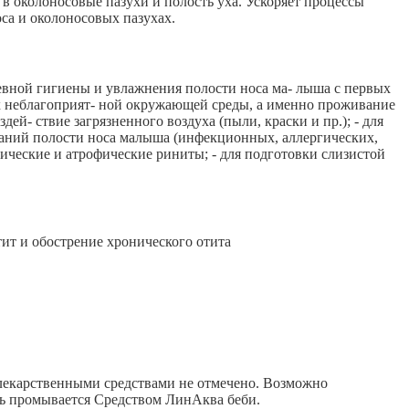
в околоносовые пазухи и полость уха. Ускоряет процессы
са и околоносовых пазухах.
евной гигиены и увлажнения полости носа ма- лыша с первых
ях неблагоприят- ной окружающей среды, а именно проживание
й- ствие загрязненного воздуха (пыли, краски и пр.); - для
ваний полости носа малыша (инфекционных, аллергических,
гические и атрофические риниты; - для подготовки слизистой
ит и обострение хронического отита
 лекарственными средствами не отмечено. Возможно
дь промывается Средством ЛинАква беби.