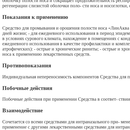
оболочку полости носа и сокращает продолжительность респир
регенерации слизистой оболочки поло- сти носа и носоглотки,
Показания к применению
Средство для промывания и орошения полости носа «ЛинАква б
дней жизни; - для ежедневного использования в период эпиде
в условиях сурового климата, нахождение в помещениях с конд
ежедневного использования в качестве профилактики и компле
атрофических): - острые и хронические риниты; - острые и хро
носа к применению лекарственных средств.
Противопоказания
Индивидуальная непереносимость компонентов Средства для пр
Побочные действия
Побочные действия при применении Средства в соответ- стви
Взаимодействие
Сочетается со всеми средствами для интраназального при- ме
применение с другими лекарственными средствами для интрана