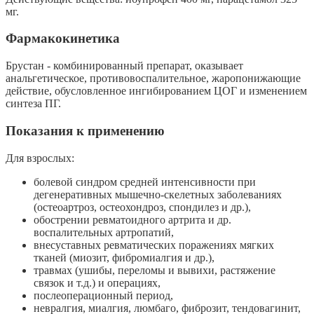
мг.
Фармакокинетика
Брустан - комбинированный препарат, оказывает
анальгетическое, противовоспалительное, жаропонижающие
действие, обусловленное ингибированием ЦОГ и изменением
синтеза ПГ.
Показания к применению
Для взрослых:
болевой синдром средней интенсивности при
дегенеративных мышечно-скелетных заболеваниях
(остеоартроз, остеохондроз, спондилез и др.),
обострении ревматоидного артрита и др.
воспалительных артропатий,
внесуставных ревматических поражениях мягких
тканей (миозит, фибромиалгия и др.),
травмах (ушибы, переломы и вывихи, растяжение
связок и т.д.) и операциях,
послеоперационный период,
невралгия, миалгия, люмбаго, фиброзит, тендовагинит,