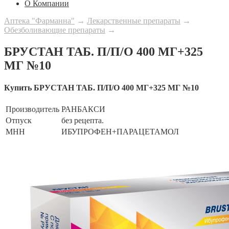
О Компании
Аптека "Фарманна"
→
Лекарственные препараты
→
Обезболивающие препараты
→
БРУСТАН ТАБ. П/П/О 400 МГ+325
МГ №10
Купить БРУСТАН ТАБ. П/П/О 400 МГ+325 МГ №10
Производитель
РАНБАКСИ
Отпуск
без рецепта.
МНН
ИБУПРОФЕН+ПАРАЦЕТАМОЛ