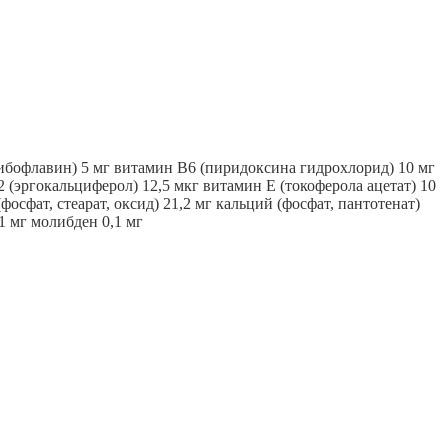
ибофлавин) 5 мг витамин В6 (пиридоксина гидрохлорид) 10 мг
 (эргокальциферол) 12,5 мкг витамин Е (токоферола ацетат) 10
осфат, стеарат, оксид) 21,2 мг кальций (фосфат, пантотенат)
 1 мг молибден 0,1 мг