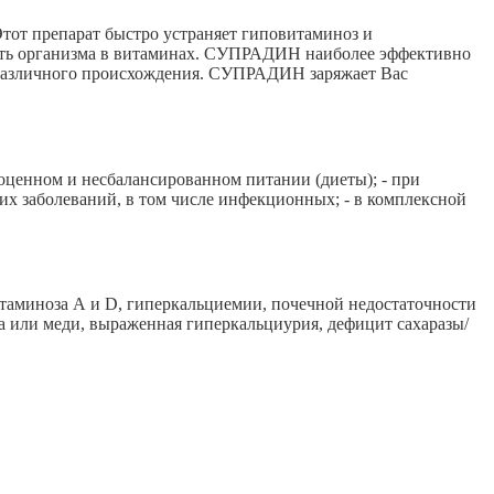
от препарат быстро устраняет гиповитаминоз и
ность организма в витаминах. СУПРАДИН наиболее эффективно
и различного происхождения. СУПРАДИН заряжает Вас
ноценном и несбалансированном питании (диеты); - при
х заболеваний, в том числе инфекционных; - в комплексной
итаминоза А и D, гиперкальциемии, почечной недостаточности
за или меди, выраженная гиперкальциурия, дефицит сахаразы/