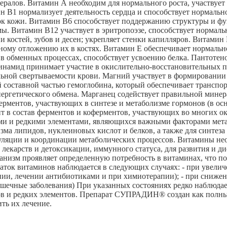
ералов. Витамин А необходим для нормального роста, участвуе
амин В1 нормализует деятельность сердца и способствует норма
ток кожи. Витамин В6 способствует поддержанию структуры и фун
ы. Витамин В12 участвует в эритропоэзе, способствует норма
костей, зубов и десен; укрепляет стенки капилляров. Витамин 
ному отложению их в костях. Витамин Е обеспечивает нормальн
 обменных процессах, способствует усвоению белка. Пантотенов
тинамид принимает участие в окислительно-восстановительных п
альной свертываемости крови. Магний участвует в формировании
ой составной частью гемоглобина, который обеспечивает транспор
 энергетического обмена. Марганец содействует правильной мин
ферментов, участвующих в синтезе и метаболизме гормонов (в ос
 в состав ферментов и коферментов, участвующих во многих ок
и и редкими элементами, являющихся важными факторами мета
зма липидов, нуклеиновых кислот и белков, а также для синтеза
ляции и координации метаболических процессов. Витамины необ
лекарств и детоксикации, иммунного статуса, для развития и д
анизм проявляет определенную потребность в витаминах, что по
аток витаминов наблюдается в следующих случаях: - при увелич
нии, лечении антибиотиками и при химиотерапии); - при сниже
шечные заболевания) При указанных состояниях редко наблюдает
ов и редких элементов. Препарат СУПРАДИН® создан как полн
ь их лечение.