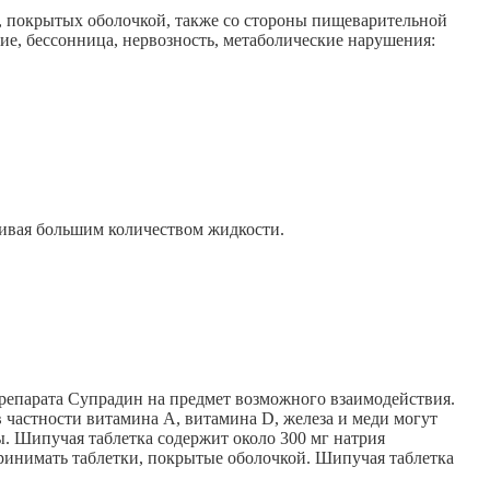
ок, покрытых оболочкой, также со стороны пищеварительной
ние, бессонница, нервозность, метаболические нарушения:
пивая большим количеством жидкости.
препарата Супрадин на предмет возможного взаимодействия.
 частности витамина А, витамина D, железа и меди могут
. Шипучая таблетка содержит около 300 мг натрия
ринимать таблетки, покрытые оболочкой. Шипучая таблетка