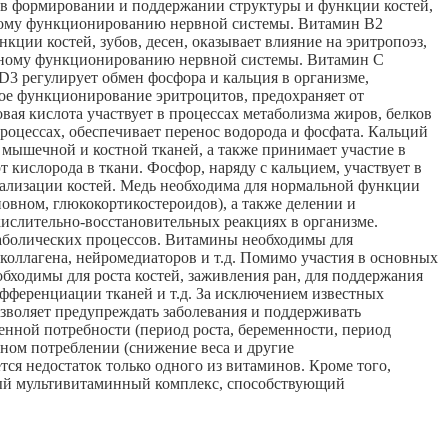
т в формировании и поддержании структуры и функции костей,
льному функционированию нервной системы. Витамин В2
кции костей, зубов, десен, оказывает влияние на эритропоэз,
льному функционированию нервной системы. Витамин С
D3 регулирует обмен фосфора и кальция в организме,
ое функционирование эритроцитов, предохраняет от
ая кислота участвует в процессах метаболизма жиров, белков
роцессах, обеспечивает перенос водорода и фосфата. Кальций
 мышечной и костной тканей, а также принимает участие в
т кислорода в ткани. Фосфор, наряду с кальцием, участвует в
ерализации костей. Медь необходима для нормальной функции
новном, глюкокортикостероидов), а также делении и
ислительно-восстановительных реакциях в организме.
болических процессов. Витамины необходимы для
 коллагена, нейромедиаторов и т.д. Помимо участия в основных
ходимы для роста костей, заживления ран, для поддержания
ифференциации тканей и т.д. За исключением известных
зволяет предупреждать заболевания и поддерживать
енной потребности (период роста, беременности, период
нном потреблении (снижение веса и другие
ся недостаток только одного из витаминов. Кроме того,
ый мультивитаминный комплекс, способствующий