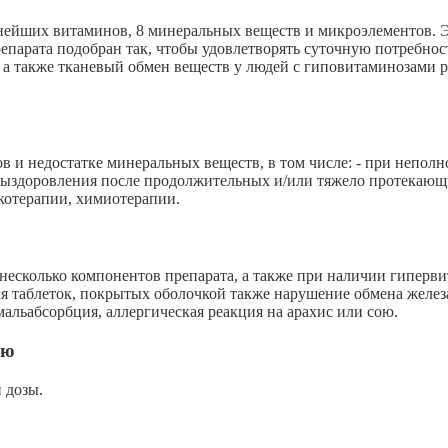
ших витаминов, 8 минеральных веществ и микроэлементов. Эт
препарата подобран так, чтобы удовлетворять суточную потреб
, а также тканевый обмен веществ у людей с гиповитаминозам
в и недостатке минеральных веществ, в том числе: - при непол
выздоровления после продолжительных и/или тяжело протекающи
котерапии, химиотерапии.
 несколько компонентов препарата, а также при наличии гиперв
Для таблеток, покрытых оболочкой также нарушение обмена желе
мальабсорбция, аллергическая реакция на арахис или сою.
ью
 дозы.