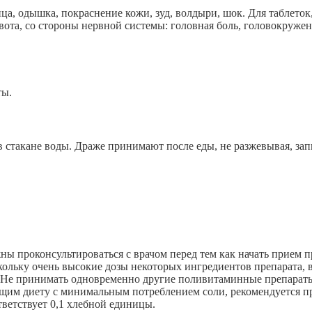
ица, одышка, покраснение кожи, зуд, волдыри, шок. Для таблет
рвота, со стороны нервной системы: головная боль, головокруже
ты.
в стакане воды. Драже принимают после еды, не разжевывая, за
ы проконсультироваться с врачом перед тем как начать прием 
ольку очень высокие дозы некоторых ингредиентов препарата, в
. Не принимать одновременно другие поливитаминные препараты
ющим диету с минимальным потреблением соли, рекомендуется п
тветствует 0,1 хлебной единицы.