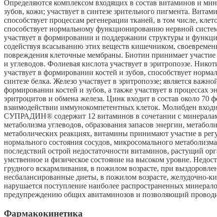
Определяются комплексом входящих в состав витаминов и мин
зубов, кожи; участвует в синтезе зрительного пигмента. Вит
способствует процессам регенерации тканей, в том числе, кле
способствует нормальному функционированию нервной систем
участвует в формировании и поддержании структуры и функции 
содействуя всасыванию этих веществ кишечником, своевремен
повреждения клеточные мембраны. Биотин принимает участие в
и углеводов. Фолиевая кислота участвует в эритропоэзе. Нико
участвует в формировании костей и зубов, способствует норм
синтезе белка. Железо участвует в эритропоэзе; является важн
формировании костей и зубов, а также участвует в процессах
эритроцитов и обмена железа. Цинк входит в состав около 70 
взаимодействии иммунокомпетентных клеток. Молибден входит
СУПРАДИН® содержит 12 витаминов в сочетании с минералам
метаболизма углеводов, образования запасов энергии, метаболи
метаболических реакциях, витамины принимают участие в регу
нормального состояния сосудов, микросомального метаболизма 
последствий острой недостаточности витаминов, растущий орг
умственное и физическое состояние на высоком уровне. Недост
грудного вскармливания, в пожилом возрасте, при выздоровле
несбалансированные диеты, в пожилом возрасте, желудочно-ки
нарушается поступление наиболее распространенных минерал
предупреждению общих авитаминозов и позволяющий проводит
Фармакокинетика