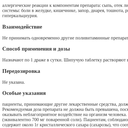
аллергические реакции к компонентам препарата: сыпь, отек л
системы: боли в желудке, кишечнике, запор, диарея, тошнота, 
гиперкальциурия.
Взаимодействие
Не принимать одновременно другие поливитаминные препара
Способ применения и дозы
Назначают по 1 драже в сутки. Шипучую таблетку растворяют 
Передозировка
Не указана.
Особые указания
пациенты, принимающие другие лекарственные средства, должн
Рекомендуемая доза препарата не должна быть превышена, поск
оказывать неблагоприятное воздействие на организм человека
(эквивалентно 700 мг поваренной соли). Пациентам, соблюда
содержит около 1г кристаллического сахара (сахарозы), что соо