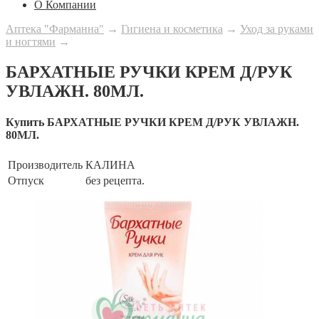
О Компании
Аптека "Фарманна"
→
Гигиена и косметика
→
Уход за руками
и ногтями
→
БАРХАТНЫЕ РУЧКИ КРЕМ Д/РУК
УВЛАЖН. 80МЛ.
Купить БАРХАТНЫЕ РУЧКИ КРЕМ Д/РУК УВЛАЖН.
80МЛ.
Производитель
КАЛИНА
Отпуск
без рецепта.