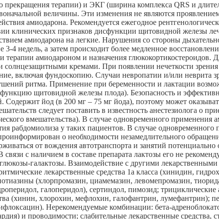
о прекращения терапии) и ЭКГ (ширина комплекса QRS и длител
ервоначальной величины. Эти изменения не являются проявлением
ствия амиодарона. Рекомендуется ежегодное рентгенологическое
вии клинических признаков дисфункции щитовидной железы леч
йствием амиодарона на легкие. Нарушения со стороны дыхатель
 3-4 недель, а затем происходит более медленное восстановлен
ки терапии амиодароном и назначения глюкокортикостероидов. 
ми солнцезащитными кремами. При появлении нечеткости зрения
ние, включая фундоскопию. Случаи невропатии и/или неврита з
шений ритма. Применение при беременности и лактации возмо
сфункцию щитовидной железы плода). Безопасность и эффективн
. Содержит йод (в 200 мг – 75 мг йода), поэтому может оказыва
ательств следует поставить в известность анестезиолога о при
ческого вмешательства). В случае одновременного применения а
тия рабдомиолиза у таких пациентов. В случае одновременного 
 проинформирован о необходимости незамедлительного обращен
ерживаться от вождения автотранспорта и занятий потенциаль
связи с наличием в составе препарата лактозы его не рекомен
й глюкозы-галактозы. Взаимодействие с другими лекарственным
тмические лекарственные средства 1а класса (хинидин, гидрохи
енотиазины (хлорпромазин, циамемазин, левомепромазин, тиорид
дроперидол, галоперидол), сертиндол, пимозид; трициклические
ва (хинин, хлорохин, мефлохин, галофантрин, лумефантрин); п
ксифлоксацин). Нерекомендуемые комбинации: бета-адреноблока
ардия) и проводимости; слабительные лекарственные средства,