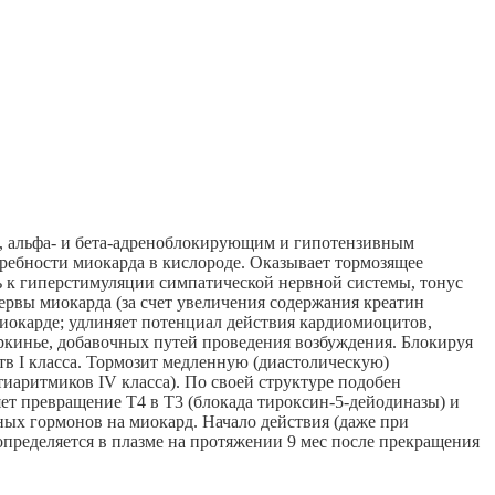
, альфа- и бета-адреноблокирующим и гипотензивным
ебности миокарда в кислороде. Оказывает тормозящее
ть к гиперстимуляции симпатической нервной системы, тонус
ервы миокарда (за счет увеличения содержания креатин
миокарде; удлиняет потенциал действия кардиомиоцитов,
ркинье, добавочных путей проведения возбуждения. Блокируя
в I класса. Тормозит медленную (диастолическую)
иаритмиков IV класса). По своей структуре подобен
ет превращение Т4 в Т3 (блокада тироксин-5-дейодиназы) и
ых гормонов на миокард. Начало действия (даже при
 (определяется в плазме на протяжении 9 мес после прекращения