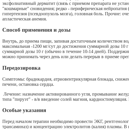
эксфолиативный дерматит (связь с приемом препарата не устано
"кошмарные" сновидения; редко - периферическая нейропатия (
гипертензия (псевдоопухоль мозга), головная боль. Прочие: оч
апластическая анемия.
Способ применения и дозы
Внутрь, до приема пищи, запивая достаточным количеством воды
максимальная -1200 мг/сут до достижения суммарной дозы 10 г 
суммарной дозы 10 г (обычно в течение 10-14 дней). Поддержи
можно принимать через день или делать перерыв в приеме препа
Передозировка
Симптомы: брадикардия, атриовентрикулярная блокада, сниже
печени, остановка сердца.
Лечение: назначение активированного угля, промывание желуд
типа "пируэт" - в/в введение солей магния, кардиостимуляция
Особые указания
Перед началом терапии необходимо провести ЭКГ, рентгенолог
трансаминаз) и концентрацию электролитов (калия) плазмы. В 