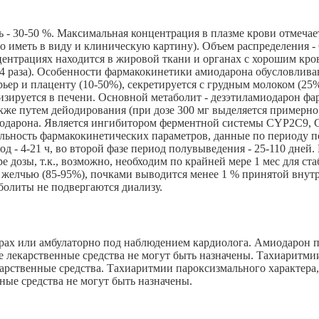
ь - 30-50 %. Максимальная концентрация в плазме крови отмечае
о иметь в виду и клиническую картину). Объем распределения - 
ентрациях находится в жировой ткани и органах с хорошим кро
и 34 раза). Особенности фармакокинетики амиодарона обусловли
ьер и плаценту (10-50%), секретируется с грудным молоком (25
олизируется в печени. Основной метаболит - дезэтиламиодарон 
кже путем дейодирования (при дозе 300 мг выделяется примерно
миодарона. Является ингибитором ферментной системы CYP2C9
ельность фармакокинетических параметров, данные по периоду 
од - 4-21 ч, во второй фазе период полувыведения - 25-110 дне
е дозы, т.к., возможно, необходим по крайней мере 1 мес для с
с желчью (85-95%), почками выводится менее 1 % принятой вну
болиты не подвергаются диализу.
рах или амбулаторно под наблюдением кардиолога. Амиодарон п
е лекарственные средства не могут быть назначены. Тахиаритм
лекарственные средства. Тахиаритмии пароксизмального характе
ные средства не могут быть назначены.