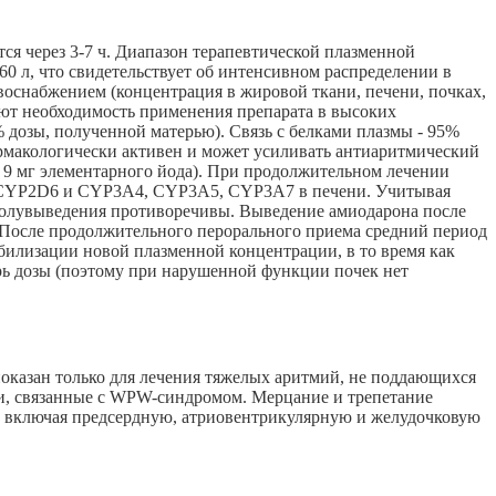
тся через 3-7 ч. Диапазон терапевтической плазменной
60 л, что свидетельствует об интенсивном распределении в
воснабжением (концентрация в жировой ткани, печени, почках,
вают необходимость применения препарата в высоких
% дозы, полученной матерью). Связь с белками плазмы - 95%
фармакологически активен и может усиливать антиаритмический
 9 мг элементарного йода). При продолжительном лечении
, CYP2D6 и CYP3A4, CYP3A5, CYP3A7 в печени. Учитывая
полувыведения противоречивы. Выведение амиодарона после
й. После продолжительного перорального приема средний период
табилизации новой плазменной концентрации, в то время как
трь дозы (поэтому при нарушенной функции почек нет
оказан только для лечения тяжелых аритмий, не поддающихся
ии, связанные с WPW-синдромом. Мерцание и трепетание
ра, включая предсердную, атриовентрикулярную и желудочковую