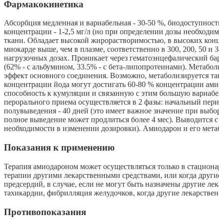
Фармакокинетика
Абсорбция медленная и вариабельная - 30-50 %, биодоступност
концентрации - 1-2,5 мг/л (но при определении дозы необходим
ткани. Обладает высокой жирорастворимостью, в высоких конц
миокарде выше, чем в плазме, соответственно в 300, 200, 50 
нагрузочных дозах. Проникает через гематоэнцефалический бар
(62% - с альбумином, 33.5% - с бета-липопротеинами). Метаб
эффект основного соединения. Возможно, метаболизируется та
концентрации йода могут достигать 60-80 % концентрации а
способность к кумуляции и связанную с этим большую вариаб
перорального приема осуществляется в 2 фазы: начальный пери
полувыведения - 40 дней (это имеет важное значение при выбор
полное выведение может продлиться более 4 мес). Выводится 
необходимости в изменении дозировки). Амиодарон и его мета
Показания к применению
Терапия амиодароном может осуществляться только в стациона
терапии другими лекарственными средствами, или когда други
предсердий, в случае, если не могут быть назначены другие 
тахикардии, фибрилляция желудочков, когда другие лекарствен
Противопоказания