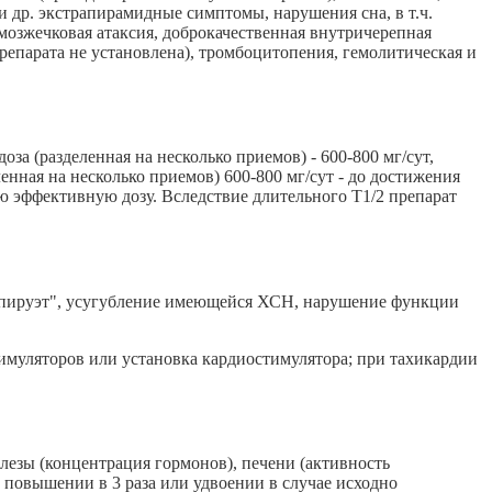
и др. экстрапирамидные симптомы, нарушения сна, в т.ч.
 мозжечковая атаксия, доброкачественная внутричерепная
препарата не установлена), тромбоцитопения, гемолитическая и
за (разделенная на несколько приемов) - 600-800 мг/сут,
ленная на несколько приемов) 600-800 мг/сут - до достижения
ую эффективную дозу. Вследствие длительного Т1/2 препарат
 "пируэт", усугубление имеющейся ХСН, нарушение функции
тимуляторов или установка кардиостимулятора; при тахикардии
езы (концентрация гормонов), печени (активность
 повышении в 3 раза или удвоении в случае исходно