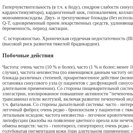
Гиперчувствительность (в т.ч. к йоду), синдром слабости синус
кардиостимулятора), кардиогенный шок, гипокалиемия, коллапс
моноаминоксидазы. Двух- и трехпучковые блокады (без исполь
Q-T, одновременный прием лекарственных средств, удлиняющи
беременность, период лактации.
С осторожностью. Хроническая сердечная недостаточность (III
(высокий риск развития тяжелой брадикардии).
Побочные действия
Частота: очень часто (10 % и более), часто (1 % и более; менее 
случаи), частота неизвестна (по имеющимся данным частоту опр
блокада различных степеней, проаритмогенное действие (возни
остановка синусового узла (у пациентов с дисфункцией синусо
длительном применении). Со стороны пищеварительной системы
элигастрии, изолированное повышение активности "печеночных
трансаминаз и/или желтухой, включая развитие печеночной недо
т.ч. фатальная. Со стороны дыхательной системы: часто - инт
легочный фиброз; очень редко - бронхоспазм у пациентов с тя
летальным исходом; частота неизвестна - легочное кровотечен
липофусцин (жалобы на появление цветного ореола или нечетко
обмена веществ: часто - гипотиреоз, гипертиреоз; очень редко
голубоватая пигментация кожи (при длительном применении; ис