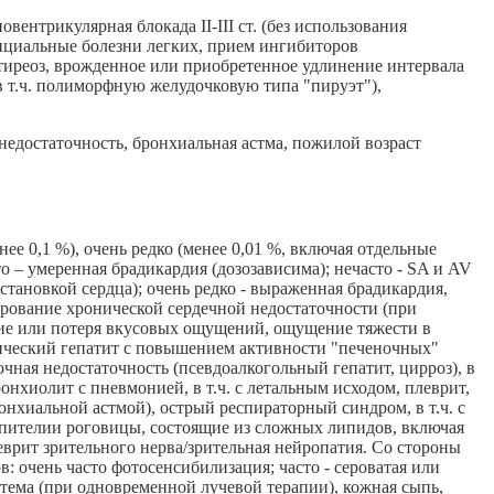
вентрикулярная блокада II-III ст. (без использования
тициальные болезни легких, прием ингибиторов
тиреоз, врожденное или приобретенное удлинение интервала
т.ч. полиморфную желудочковую типа "пируэт"),
недостаточность, бронхиальная астма, пожилой возраст
менее 0,1 %), очень редко (менее 0,01 %, включая отдельные
о – умеренная брадикардия (дозозависима); нечасто - SA и AV
тановкой сердца); очень редко - выраженная брадикардия,
сирование хронической сердечной недостаточности (при
ние или потеря вкусовых ощущений, ощущение тяжести в
ксический гепатит с повышением активности "печеночных"
очная недостаточность (псевдоалкогольный гепатит, цирроз), в
нхиолит с пневмонией, в т.ч. с летальным исходом, плеврит,
онхиальной астмой), острый респираторный синдром, в т.ч. с
 эпителии роговицы, состоящие из сложных липидов, включая
еврит зрительного нерва/зрительная нейропатия. Со стороны
: очень часто фотосенсибилизация; часто - сероватая или
итема (при одновременной лучевой терапии), кожная сыпь,