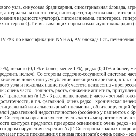
ового узла, синусовая брадикардия, синоатриальная блокада, атрио
, артериальная гипотензия, гипотиреоз, тиреотоксикоз, интерс
зования кардиостимулятора), гипомагниемия, гипотиреоз, гипер
х интервал Q-T и вызывающих пароксизмальную тахикардию (в 
-IV ФК по классификации NYHA), AV блокада I ст., печеночная 
10 %), нечасто (0,1 % и более; менее 1 %), редко (0,01% и более; 
еделить нельзя). Со стороны сердечно-сосудистой системы: част
кновение новых или усугубление имеющихся аритмий, в т.ч. с ос
вого узла и пожилых пациентов); частота неизвестна - прогрес
: очень часто - тошнота, рвота, снижение аппетита, притупле
" трансаминаз (в 1,5 - 3 раза выше нормы); часто - острый то
статочности, в т.ч. фатальной; очень редко - хроническая печен
ерстициальный или альвеолярный пневмонит, облитерирующий бро
желой дыхательной недостаточностью (особенно у пациентов с бр
ие. Со стороны органов чувств: очень часто - микроотложения в
сти контуров предметов при ярком освещении); очень редко - н
 - синдром нарушения секреции АДГ. Со стороны кожных покровов
чезает после прекращения приема препарата); очень редко - эр