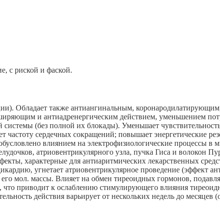
е, с риской и фаской.
ации). Обладает также антиангинальным, коронародилатирующим
ширяющим и антиадренергическим действием, уменьшением потр
ой системы (без полной их блокады). Уменьшает чувствительнос
ет частоту сердечных сокращений; повышает энергетические рез
е обусловлено влиянием на электрофизиологические процессы в 
удочков, атриовентрикулярного узла, пучка Гиса и волокон Пу
екты, характерные для антиаритмических лекарственных средст
икардию, угнетает атриовентрикулярное проведение (эффект ант
его мол. массы. Влияет на обмен тиреоидных гормонов, подавля
, что приводит к ослаблению стимулирующего влияния тиреоидн
лительность действия варьирует от нескольких недель до месяцев