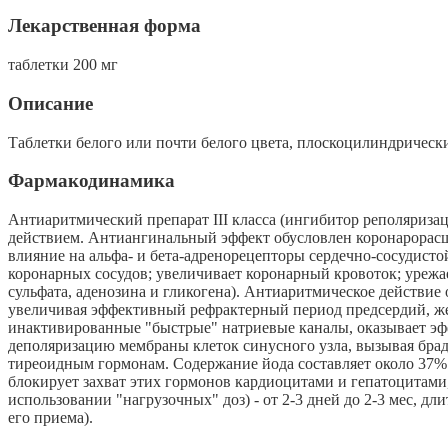
Лекарственная форма
таблетки 200 мг
Описание
Таблетки белого или почти белого цвета, плоскоцилиндрически
Фармакодинамика
Антиаритмический препарат III класса (ингибитор реполяриз
действием. Антиангинальный эффект обусловлен коронарорас
влияние на альфа- и бета-адренорецепторы сердечно-сосудист
коронарных сосудов; увеличивает коронарный кровоток; урежа
сульфата, аденозина и гликогена). Антиаритмическое действи
увеличивая эффективный рефрактерный период предсердий, жел
инактивированные "быстрые" натриевые каналы, оказывает эфф
деполяризацию мембраны клеток синусного узла, вызывая брад
тиреоидным гормонам. Содержание йода составляет около 37% 
блокирует захват этих гормонов кардиоцитами и гепатоцитами
использовании "нагрузочных" доз) - от 2-3 дней до 2-3 мес, д
его приема).