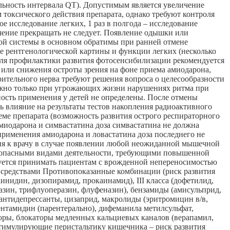
ьность интервала QT). Допустимым является увеличение
 токсического действия препарата, однако требуют контроля
 исследование легких, 1 раз в полгода – исследование
ение прекращать не следует. Появление одышки или
ной системы в основном обратимы при ранней отмене
ие рентгенологической картины и функции легких (несколько
Для профилактики развития фотосенсибилизации рекомендуется
 или снижения остроты зрения на фоне приема амиодарона,
рительного нерва требуют решения вопроса о целесообразности
жно только при угрожающих жизни нарушениях ритма при
ость применения у детей не определены. После отмены
ть влияние на результаты тестов накопления радиоактивного
еме препарата (возможность развития острого респираторного
миодарона и симвастатина доза симвастатина не должна
применения амиодарона и ловастатина доза последнего не
ия к врачу в случае появлении любой неожиданной мышечной
но опасными видами деятельности, требующими повышенной
дуется принимать пациентам с врожденной непереносимостью
и средствами Противопоказанные комбинации (риск развития
нидин, дизопирамид, прокаинамид), III класса (дофетилид,
азин, трифлуоперазин, флуфеназин), бензамиды (амисульприд,
 антидепрессанты, цизаприд, макролиды (эритромицин в/в,
ентамидин (парентерально), дифеманила метилсульфат,
торы, блокаторы медленных кальциевых каналов (верапамил,
 стимулирующие перистальтику кишечника – риск развития