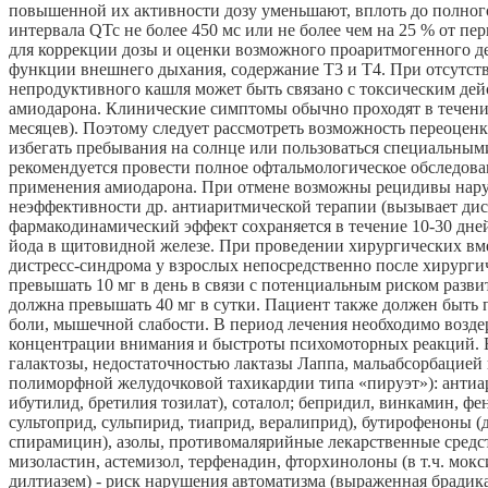
повышенной их активности дозу уменьшают, вплоть до полног
интервала QTc не более 450 мс или не более чем на 25 % от п
для коррекции дозы и оценки возможного проаритмогенного дей
функции внешнего дыхания, содержание Т3 и Т4. При отсутст
непродуктивного кашля может быть связано с токсическим де
амиодарона. Клинические симптомы обычно проходят в течение
месяцев). Поэтому следует рассмотреть возможность переоцен
избегать пребывания на солнце или пользоваться специальны
рекомендуется провести полное офтальмологическое обследова
применения амиодарона. При отмене возможны рецидивы нару
неэффективности др. антиаритмической терапии (вызывает ди
фармакодинамический эффект сохраняется в течение 10-30 дней
йода в щитовидной железе. При проведении хирургических вмеш
дистресс-синдрома у взрослых непосредственно после хирурги
превышать 10 мг в день в связи с потенциальным риском разви
должна превышать 40 мг в сутки. Пациент также должен быть
боли, мышечной слабости. В период лечения необходимо возд
концентрации внимания и быстроты психомоторных реакций. В 
галактозы, недостаточностью лактазы Лаппа, мальабсорбацие
полиморфной желудочковой тахикардии типа «пируэт»): антиари
ибутилид, бретилия тозилат), соталол; бепридил, винкамин, ф
сультоприд, сульпирид, тиаприд, вералиприд), бутирофеноны (
спирамицин), азолы, противомалярийные лекарственные средст
мизоластин, астемизол, терфенадин, фторхинолоны (в т.ч. мо
дилтиазем) - риск нарушения автоматизма (выраженная брадик