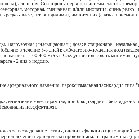
влена), алопеция. Со стороны нервной системы: часто - тремор 
сенсорная, моторная, смешанная) и/или миопатия; очень редко -
ень редко - васкулит, эпидидимит, импотенция (связь с приемом 
. Нагрузочная ("насыщающая") доза: в стационаре - начальная до
(обычно в течение 5-8 дней); амбулаторно-начальная доза (разде
вающая доза - 100-400 мг/сут. Следует использовать минимальн
рата - 2 дня в неделю.
ние артериального давления, пароксизмальная тахикардия типа
ка, назначение колестирамина; при брадикардии - бета-адренос
. Гемодиализ неэффективен.
ическое исследование легких, оценить функцию щитовидной жел
период лечения периодически проводят анализ трансаминаз (при