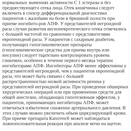
нормальных значениях активности С 1 эстеразы и без
предшествующего отека лица. Отек кишечника следует
включить в спектр дифференциальной диагностики
пациентов с жалобами на боли в брюшной полости при
приеме ингибито-ров АПФ. У представителей негроидной
расы случаи развития ангионевротического отека отмечались
с большей частотой по сравнению с представителями
европеоидной расы. У пациентов с сахарным диабетом,
получающих гипогликемические препараты
(гипогликемические средства для приема внутрь или
инсулин) следует тщательно контролировать уровень
гликемии, особенно в течение первого месяца терапии
ингибиторами АПФ. Ингибиторы АПФ менее эффективны у
представителей негроидной, чем у пациентов европеоидной
расы, что может быть связано с большей
распространенностью низкой активности ренина у
представителей негроидной расы. При проведении обширных
хирургических операций или при применении средств для
общей анестезии, обладающих гипотезивным эффектом, у
пациентов, принимающих ингибиторы АПФ, может
отмечаться избыточное снижение артериального давления. В
этих случаях можно увеличить объем циркулирующей крови.
При приеме препарата Капотен® может наблюдаться
ложноположительная реакция при анализе мочи на ацетон.