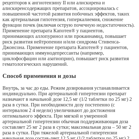
рецепторов к ангиотензину II или алискирена и
алискиренсодержащих препаратов, ассоциировалась с
повышенной частотой развития побочных эффектов, таких
как артериальная гипотензия, гиперкалиемия, снижение
функции почек (включая острую почечную недостаточность).
Применение препарата Капотен® у пациентов,
принимающих аллопуринол или прокаинамид, повышает
риск развития нейтропении и/или синдрома Стивенса-
Джонсона. Применение препарата Капотен® у пациентов,
принимающих иммунодепрессанты (например,
циклофосфацин или азатиоприн), повышает риск развития
гематологических нарушений.
Способ применения и дозы
Внутрь, за час до еды. Режим дозирования устанавливается
индивидуально. При артериальной гипертензии препарат
назначают в начальной дозе 12,5 мг (1/2 таблетки по 25 мг) 2
раза в сутки. При необходимости дозу постепенно (с
интервалом 2 4 недели) увеличивают до достижения
оптимального эффекта. При мягкой и умеренной
артериальной гипертензии обычная поддерживающая доза
составляет 25 мг 2 раза в сутки; максимальная доза – 50 мг 2
раза в сутки. При тяжелой артериальной гипертензии
начальная доза состав-ляет 12,5 мг (1/2 таблетки по 25 мг) 2