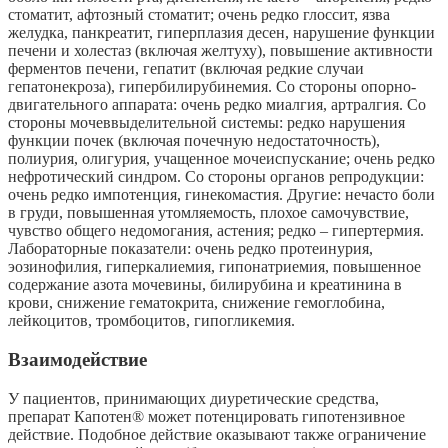
стоматит, афтозный стоматит; очень редко глоссит, язва
желудка, панкреатит, гиперплазия десен, нарушение функции
печени и холестаз (включая желтуху), повышение активности
ферментов печени, гепатит (включая редкие случаи
гепатонекроза), гипербилирубинемия. Со стороны опорно-
двигательного аппарата: очень редко миалгия, артралгия. Со
стороны мочеввыделительной системы: редко нарушения
функции почек (включая почечную недостаточность),
полиурия, олигурия, учащенное мочеиспускание; очень редко
нефротический синдром. Со стороны органов репродукции:
очень редко импотенция, гинекомастия. Другие: нечасто боли
в груди, повышенная утомляемость, плохое самочувствие,
чувство общего недомогания, астения; редко – гипертермия.
Лабораторные показатели: очень редко протеинурия,
эозинофилия, гиперкалиемия, гипонатриемия, повышенное
содержание азота мочевины, билирубина и креатинина в
крови, снижение гематокрита, снижение гемоглобина,
лейкоцитов, тромбоцитов, гипогликемия.
Взаимодействие
У пациентов, принимающих диуретические средства,
препарат Капотен® может потенцировать гипотензивное
действие. Подобное действие оказывают также ограничение