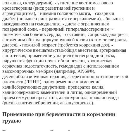
волчанка, склеродермия), - угнетение костномозгового
кроветворения (риск развития нейтропении и
агранулоцитоза), - ишемия головного мозга, - сахарный
диабет (повышен риск развития гиперкалиемии), - больные,
находящиеся на гемодиализе, - диета с ограничением
поваренной соли, - первичный гиперальдостеронизм, -
ишемическая болезнь сердца, - состояния, сопровождающиеся
снижением объема циркулирующей крови (в том числе рвота,
диарея), - пожилой возраст (требуется коррекция доз), -
хирургическое вмешательство/общая анестезия, артериальная
гипотензия, применение у пациентов негроидной расы,
нарушения функции почек и/или печени, хроническая
сердечная недостаточность, гемодиадиз с использованием
высокопрочных мембран (например, AN69®),
десенсибилизирующая терапия, аферез липопротеинов низкой
плотности (ЛПНП), одновременное применение
калийсберегающих диуретиков, препаратов калия,
калийсодержащих заменителей и лития, одновременный
прием иммунодепресантов, аллопуринола, прокаинамида
(риск развития нейропении, агранулоцитоза).
Применение при беременности и кормлении
грудью