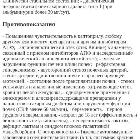
клинически стабильном состоянии; - диабетическая
нефропатия на фоне сахарного диабета типа 1 (при
альбуминурии более 30 мг/сут).
Противопоказания
- Повышенная чувствительность к каптоприлу, любому
другому компоненту препарата или другим ингибиторам
АПФ; - ангионевротический отек (отек Квинке) в анамнезе,
связанный с приемом ингибиторов АПФ и наследственный/
идиопатический ангионевротический отек); - тяжелые
нарушения функции печени и/или почек; - рефрактерная
гиперкалиемия; - двусторонний стеноз почечных артерий,
стеноз артерии единственной почки с прогрессирующей
азотемией, - состояние после трансплантации почки, - стеноз
устья аорты и аналогичные изменения, затрудняющие отток
крови из левого желудочка, - одновременное применение с
алискиреном и алискиренсодержащими препаратами у
пациентов с сахарным диабетом или нарушением функции
почек (СКФ менее 60 мл/мин), - беременность, - период
грудного вскармливания, - возраст до 18 лет (эффективность и
безопасность не установлены), - непереносимость лактозы,
дефицит лактазы и синдром глюкозо-галактозной
мальабсорбции. С осторожностью - Тяжелые аутоиммунные
заболевания соединительной ткани (в т.ч. системная красная