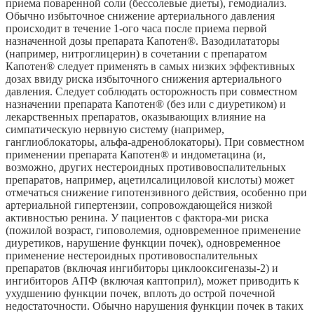
приема поваренной соли (бессолевые диеты), гемодиализ.
Обычно избыточное снижение артериального давления
происходит в течение 1-ого часа после приема первой
назначенной дозы препарата Капотен®. Вазодилататоры
(например, нитроглицерин) в сочетании с препаратом
Капотен® следует применять в самых низких эффективных
дозах ввиду риска избыточного снижения артериального
давления. Следует соблюдать осторожность при совместном
назначении препарата Капотен® (без или с диуретиком) и
лекарственных препаратов, оказывающих влияние на
симпатическую нервную систему (например,
ганглиоблокаторы, альфа-адреноблокаторы). При совместном
применении препарата Капотен® и индометацина (и,
возможно, других нестероидных противовоспалительных
препаратов, например, ацетилсалициловой кислоты) может
отмечаться снижение гипотензивного действия, особенно при
артериальной гипертензии, сопровождающейся низкой
активностью ренина. У пациентов с фактора-ми риска
(пожилой возраст, гиповолемия, одновременное применение
диуретиков, нарушение функции почек), одновременное
применение нестероидных противовоспалительных
препаратов (включая ингибиторы циклооксигеназы-2) и
ингибиторов АПФ (включая каптоприл), может приводить к
ухудшению функции почек, вплоть до острой почечной
недостаточности. Обычно нарушения функции почек в таких