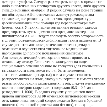
декстран сульфата. Следует рассмотреть вопрос о применении
либо гипотензивных препаратов другого класса, либо другого
типа диа-лизных мембран. В редких случаях на фоне терапии
ингибиторами АПФ отмечались жизнеугрожающие ана-
филактоидные реакции у пациентов, проходящих курс
десенсибилизации при помощи яда перепончатокрылых
(пчелы, осы). У таких пациентов данные реакции удалось
предотвратить путем временного прекращения терапии
ингибитором АПФ. Следует соблюдать особую осторожность
в случае проведения десенсибилизации таким пациентам. В
случае развития ангионевротического отека препарат
отменяют и осуществляют тщательное медицинское
наблюдение до полного исчезновения симптомов.
Ангионевротический отек гортани может привести к
летальному исходу. Если отек локализуется на лице,
специального лечения обычно не требуется (для уменьшения
выраженности симптомов мо-гут быть применены
антигистаминные препараты); в том случае, если отек
распространится на язык, глотку или гортань и имеется угроза
развития обструкции дыхательных путей, следует немедленно
ввести эпинефрин (адреналин) подкожно (0,3 – 0,5 мл в
разведении 1:1000). В редких случаях у пациентов после
приема ингибиторов АПФ отмечался ангионевротиче-ский
отек кишечника, который сопровождался болями в брюшной
полости (с тошнотой и рвотой или без них), иногда при