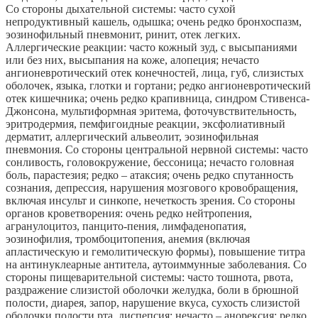
Со стороны дыхательной системы: часто сухой
непродуктивный кашель, одышка; очень редко бронхоспазм,
эозинофильный пневмонит, ринит, отек легких.
Аллергические реакции: часто кожный зуд, с высыпаниями
или без них, высыпания на коже, алопеция; нечасто
ангионевротический отек конечностей, лица, губ, слизистых
оболочек, языка, глотки и гортани; редко ангионевротический
отек кишечника; очень редко крапивница, синдром Стивенса-
Джонсона, мультиформная эритема, фоточувствительность,
эритродермия, пемфигоидные реакции, эксфолиативный
дерматит, аллергический альвеолит, эозинофильная
пневмония. Со стороны центральной нервной системы: часто
сонливость, головокружение, бессоница; нечасто головная
боль, парастезия; редко – атаксия; очень редко спутанность
сознания, депрессия, нарушения мозгового кровобращения,
включая инсульт и синкопе, нечеткость зрения. Со стороны
органов кроветворения: очень редко нейтропения,
агранулоцитоз, панцито-пения, лимфаденопатия,
эозинофилия, тромбоцитопения, анемия (включая
апластическую и гемолитическую формы), повышение титра
на антинуклеарные антитела, аутоиммунные заболевания. Со
стороны пищеварительной системы: часто тошнота, рвота,
раздражение слизистой оболочки желудка, боли в брюшной
полости, диарея, запор, нарушение вкуса, сухость слизистой
оболочки полости рта, диспепсия; нечасто – анорексия; редко