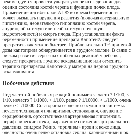
рекомендуется провести ультразвуковое исследование для
оценки состояния костей черепа и функции почек плода.
Применение ингибиторов АПФ во время беременности
может вызывать нарушения развития (включая артериальную
гипотензию, неонатальную гипоплазию костей черепа,
анурию, обратимую или необратимую почечную
недостаточность) и смерть плода. При установлении факта
беременности применение препарата Капотен® следует
прекратить как можно быстрее. Приблизительно 1% принятой
дозы каптоприла обнаруживается в грудном молоке. В связи с
риском развития серьезных побочных реакций у ребенка,
следует прекратить грудное вскармливание или отменить
терапию препаратом Капотен® у матери на период грудного
вскармливания.
Побочные действия
Под частотой побочных реакций понимается: часто ? 1/100, <
1/10, нечасто ? 1/1000, < 1/100, редко ? 1/10000, < 1/1000, очень
редко < 1/10000. Со стороны сердечно-сосудистой системы:
нечасто тахикардия или аритмия, стенокардия, ощущение
сердцебиения, ортостатическая артериальная гипотензия,
периферические отеки, выраженное снижение артериального
давления, синдром Рейно, «приливы» крови к коже лица,
бледность; очень редко остановка сердца, кардиогенный шок.