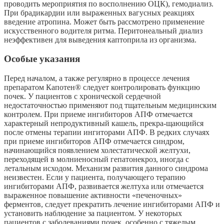
проводить мероприятия по восполнению ОЦК), гемодиализ.
При брадикардии или выраженных вагусных реакциях
введение атропина. Может быть рассмотрено применение
искусственного водителя ритма. Перитонеальный диализ
неэффективен для выведения каптоприла из организма.
Особые указания
Перед началом, а также регулярно в процессе лечения
препаратом Капотен® следует контролировать функцию
почек. У пациентов с хронической сердечной
недостаточностью применяют под тщательным медицинским
контролем. При приеме ингибиторов АПФ отмечается
характерный непродуктивный кашель, прекра-щающийся
после отмены терапии ингиторами АПФ. В редких случаях
при приеме ингибиторов АПФ отмечается синдром,
начинающийся появлением холестатической желтухи,
переходящей в молниеносный гепатонекроз, иногда с
летальным исходом. Механизм развития данного синдрома
неизвестен. Если у пациента, получающего терапию
ингибиторами АПФ, развивается желтуха или отмечается
выраженное повышение активности «печеночных»
ферментов, следует прекратить лечение ингибиторами АПФ и
установить наблюдение за пациентом. У некоторых
пациентов с заболеваниями почек, особенно с тяжелым