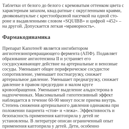
Таблетки от белого до белого с кремоватым оттенком цвета с
характерным запахом, квад-ратные с округленными краями,
двояковыпуклые с крестообразной насечкой на одной сто-
роне и выдавленными словом «SQUIBB» и цифрой «452» –
на другой. Допускается легкая «мраморность».
Фармакодинамика
Препарат Капотен® является ингибитором
ангиотензинпревращающего фермента (АПФ). Подавляет
образование ангиотензина II и устраняет его
сосудосуживающее действие на артериальные и венозные
сосуды. Уменьшает общее периферическое сосудистое
сопротивление, уменьшает постнагрузку, снижает
артериальное давление. Уменьшает преднагрузку, снижает
давление в правом предсердии и малом круге
кровообращения. Уменьшает выделение альдостерона в
надпочечниках. Максимальный гипотензивный эффект
наблюдается в течение 60-90 минут после приема внутрь.
Степень снижения артериального давления одинакова при
положении пациента «стоя» и «лежа». Эффективность и
безопасность применения каптоприла у детей не
установлены. В литературе описан ограниченный опыт
применения каптоприла у детей. Дети, особенно