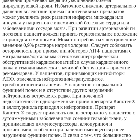
давления применяют меры по увеличению объема
циркулирующей крови. Избыточное снижение артериального
давления вследствие приема гипотензивных препаратов
может увеличить риск развития инфаркта миокарда или
инсульта у пациентов с ишемической болезнью сердца или
заболеваниями сосудов мозга. При развитии артериальной ги-
потензии пациент должен принять горизонтальное положение
с приподнятыми ногами. Может потребоваться внутривенное
введение 0,9% раствора натрия хлорида. Следует соблюдать
осторожность при приеме ингибиторов АПФ пациентами с
митральным/аортальным стенозом/гипертрофической
обструктивной кардиомиопатией; в случае кардиогенного
шока и гемодинамически значимой обструкции – прием не
рекомендован. У пациентов, принимающих ингибиторы
АПФ, отмечались нейтропения/агранулоцитоз,
тромбоцитопения и анемия. У пациентов с нормальной
функцией почек и в отсутствии других нарушений
нейтропения встречается редко. При почечной
недостаточности одновременный прием препарата Капотен®
и аллопуринола приводил к нейтропении. Препарат
Капотен® следует применять очень осторожно у пациентов с
аутоиммунными заболеваниями соединительной ткани, у
принимающих иммуносупрессоры, аллопуринол и
прокаинамид, особенно при наличии имеющегося ранее
нарушения функции почек. В связи с тем, что большинство