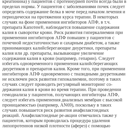
креатинина) у пациентов с протеинурией почти всегда были в
пределах нормы. У пациентов с заболеваниями почек следует
определять содержание белка в моче перед началом лечения и
периодически на протяжении курса терапии. В некоторых
случаях на фоне применения ингибиторов АПФ, в т.ч.
препарата Капотен®, наблюдается повышение содержания
калия в сыворотке крови. Риск развития гиперкалиемии при
применении ингибиторов АПФ повышен у пациентов с
почечной недостаточностью и сахарным диабетом, а также
принимающих калийсберегающие диуретики, препараты
калия или др. препараты, вызывающие увеличение
содержания калия в крови (например, гепарин). Следует
избегать одновременного применения калийсберегающих
диуретиков и препаратов калия. Кроме того, при применении
ингибиторов АПФ одновременно с тиазидными диуретиками
не исключен риск развития гипокалиемии, поэтому в таких
случаях следует проводить регулярный мониторинг со-
держания калия в крови во время терапии. При проведении
гемодиализа у пациентов, получающих ингибиторы АПФ,
следует избегать применения диализных мембран с высокой
проницаемостью (например, АN69), поскольку в таких
случаях повышается риск развития анафилактоидных
реакций. Анафилактоидные ре-акции отмечались также у
пациентов, которым проводилась процедура удаления
липопротеинов низкой плотности (аферез) с помощью