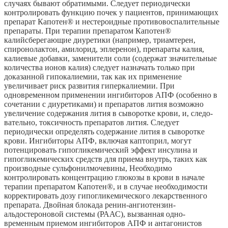
случаях бывают обратимыми. Следует периодически
контролировать функцию почек у пациентов, принимающих
препарат Капотен® и нестероидные противовоспалительные
препараты. При терапии препаратом Капотен®
калийсберегающие диуретики (например, триамтерен,
спиронолактон, амилорид, эплеренон), препараты калия,
калиевые добавки, заменители соли (содержат значительные
количества ионов калия) следует назначать только при
доказанной гипокалиемии, так как их применение
увеличивает риск развития гиперкалиемии. При
одновременном применении ингибиторов АПФ (особенно в
сочетании с диуретиками) и препаратов лития возможно
увеличение содержания лития в сыворотке крови, и, следо-
вательно, токсичность препаратов лития. Следует
периодически определять содержание лития в сыворотке
крови. Ингибиторы АПФ, включая каптоприл, могут
потенцировать гипогликемический эффект инсулина и
гипогликемических средств для приема внутрь, таких как
производные сульфонилмочевины, Необходимо
контролировать концентрацию глюкозы в крови в начале
терапии препаратом Капотен®, и в случае необходимости
корректировать дозу гипогликемического лекарственного
препарата. Двойная блокада ренин-ангиотензин-
альдостероновой системы (РААС), вызванная одно-
временным приемом ингибиторов АПФ и антагонистов