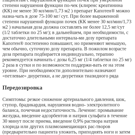
степени нарушения функции по-чек (клиренс креатинина
(КК) не менее 30 мл/мин/1,73 м2 ) препарат Капотен® можно
назна-чать в дозе 75-100 мг/ сут. При более выраженной
степени нарушений функции почек (КК менее 30 мл/мин/1,73
м2 ) начальная доза должна составлять не более 12,5 мг/сут
(1/2 таблетки по 25 мг); в дальнейшем, при необходимости, с
достаточно длительными интервала-ми дозу препарата
Капотен® постепенно повышают, но применяют меньшую,
чем обычно, суточную дозу препарата. В пожилом возрасте
доза препарата подбирается индивидуально, терапию
рекомендуется начинать с дозы 6,25 мг (1/4 таблетки по 25 мг)
2 раза в сутки и по возможности поддержи-вать ее на этом
уровне. При необходимости дополнительно назначают
«петлевые» диуретики, а не диуретики тиазидного ряда
Передозировка
Симптомы: резкое снижение артериального давления, шок,
ступор, брадикардия, нарушения водно- электролитного
баланса, почечная недостаточность. Лечение: промывание
желудка, введение адсорбентов и натрия сульфата в течение
30 минут после приема, введение 0,9% раствора натрия
хлорида или других плазмозамещающих рас-творов
(предварительно пациента уложить, приподнять ноги и затем