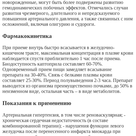
новорожденные, могут быть более подвержены развитию
гемодинамических побочных эффектов. Отмечались случаи
развития чрезмерного, длительного и непредсказуемого
повышения артериального давления, а также связанных с ним
осложнений, включая олигурию и судороги.
Фармакокинетика
При приеме внутрь быстро всасывается в желудочно-
кишечном тракте, максимальная концентрация в плазме крови
наблюдается спустя приблизительно 1 час после приема.
Биодоступность каптоприла составляет 60-70%.
Одновременный прием пищи замедляет всасывание
препарата на 30-40%. Связь с белками плазмы крови
составляет 25-30%. Период полувыведения 2-3 часа. Препарат
выводится из организма преимущественно почками, до 50% в
неизменном виде, остальная часть – в виде метаболитов.
Показания к применению
Артериальная гипертензия, в том числе реноваскулярная; -
хроническая сердечная недостаточность (в составе
комбинированной терапии); - нарушения функции левого
желудочка после перенесенного инфаркта миокарда при