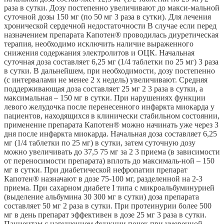
раза в сутки. Дозу постепенно увеличивают до макси-мальной
суточной дозы 150 мг (по 50 мг 3 раза в сутки). Для лечения
хронической сердечной недостаточности В случае если перед
назначением препарата Капотен® проводилась диуретическая
терапия, необходимо исключить наличие выраженного
снижения содержания электролитов и ОЦК. Начальная
суточная доза составляет 6,25 мг (1/4 таблетки по 25 мг) 3 раза
в сутки. В дальнейшем, при необходимости, дозу постепенно
(с интервалами не менее 2 х недель) увеличивают. Средняя
поддерживающая доза составляет 25 мг 2 3 раза в сутки, а
максимальная – 150 мг в сутки. При нарушениях функции
левого желудочка после перенесенного инфаркта миокарда у
пациентов, находящихся в клинически стабильном состоянии,
применение препарата Капотен® можно начинать уже через 3
дня после инфаркта миокарда. Начальная доза составляет 6,25
мг (1/4 таблетки по 25 мг) в сутки, затем суточную дозу
можно увеличивать до 37,5 75 мг за 2 3 приема (в зависимости
от переносимости препарата) вплоть до максималь-ной – 150
мг в сутки. При диабетической нефропатии препарат
Капотен® назначают в дозе 75-100 мг, разделенной на 2-3
приема. При сахарном диабете I типа с микроальбуминурией
(выделение альбумина 30 300 мг в сутки) доза препарата
составляет 50 мг 2 раза в сутки. При протеинурии более 500
мг в день препарат эффективен в дозе 25 мг 3 раза в сутки.
Пациентам с нарушением функции почек при умеренной