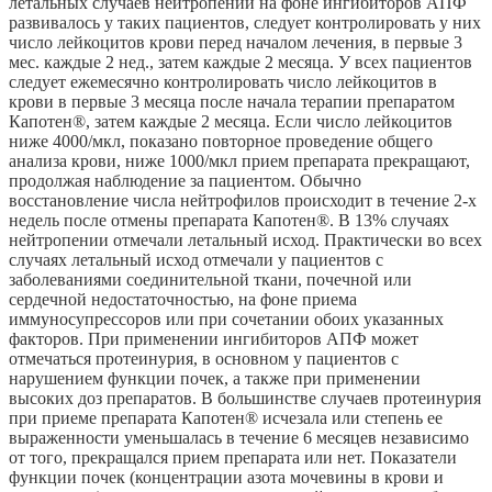
летальных случаев нейтропении на фоне ингибиторов АПФ
развивалось у таких пациентов, следует контролировать у них
число лейкоцитов крови перед началом лечения, в первые 3
мес. каждые 2 нед., затем каждые 2 месяца. У всех пациентов
следует ежемесячно контролировать число лейкоцитов в
крови в первые 3 месяца после начала терапии препаратом
Капотен®, затем каждые 2 месяца. Если число лейкоцитов
ниже 4000/мкл, показано повторное проведение общего
анализа крови, ниже 1000/мкл прием препарата прекращают,
продолжая наблюдение за пациентом. Обычно
восстановление числа нейтрофилов происходит в течение 2-х
недель после отмены препарата Капотен®. В 13% случаях
нейтропении отмечали летальный исход. Практически во всех
случаях летальный исход отмечали у пациентов с
заболеваниями соединительной ткани, почечной или
сердечной недостаточностью, на фоне приема
иммуносупрессоров или при сочетании обоих указанных
факторов. При применении ингибиторов АПФ может
отмечаться протеинурия, в основном у пациентов с
нарушением функции почек, а также при применении
высоких доз препаратов. В большинстве случаев протеинурия
при приеме препарата Капотен® исчезала или степень ее
выраженности уменьшалась в течение 6 месяцев независимо
от того, прекращался прием препарата или нет. Показатели
функции почек (концентрации азота мочевины в крови и