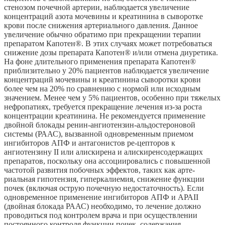
стенозом почечной артерии, наблюдается увеличение
концентраций азота мочевины и креатинина в сыворотке
крови после снижения артериального давления. Данное
увеличение обычно обратимо при прекращении терапии
препаратом Капотен®. В этих случаях может потребоваться
снижение дозы препарата Капотен® и/или отмена диуретика.
На фоне длительного применения препарата Капотен®
приблизительно у 20% пациентов наблюдается увеличение
концентраций мочевины и креатинина сыворотки крови
более чем на 20% по сравнению с нормой или исходным
значением. Менее чем у 5% пациентов, особенно при тяжелых
нефропатиях, требуется прекращение лечения из-за роста
концентрации креатинина. Не рекомендуется применение
двойной блокады ренин-ангиотензин-альдостероновой
системы (РААС), вызванной одновременным приемом
ингибиторов АПФ и антагонистов ре-цепторов к
ангиотензину II или алискирена и алискиренсодержащих
препаратов, поскольку она ассоциировались с повышенной
частотой развития побочных эффектов, таких как арте-
риальная гипотензия, гиперкалиемия, снижение функции
почек (включая острую почечную недостаточность). Если
одновременное применение ингибиторов АПФ и АРАII
(двойная блокада РААС) необходимо, то лечение должно
проводиться под контролем врача и при осуществлении
постоянного контроля функции почек, содержания