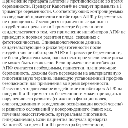
Применение препарата Капотен® противопоказано во время
беременности. Препарат Капотен® не следует применять в I
триместре беременности. Соответствующих контролируемых
исследований применения ингибиторов АПФ у беременных
не проводилось. Имеющиеся ограниченные данные о
воздействии препарата в I триместре беременности
свидетельствуют о том, что применение ингибиторов АПФ не
приводит к порокам развития плода, связанных с
фетотоксичностью. Эпидемиологические данные,
свидетельствующие о риске тератогенности после
воздействия ингибиторов АПФ в I триместре беременности,
не были убедительными, однако некоторое увеличение риска
не может быть исключено. Если применение ингибитора
АПФ считается необходимым, пациентки, планирую-щие
беременность, должны быть переведены на альтернативную
гипотензивную терапию, имеющую установленный профиль
безопасности для применения во время беременности.
Известно, что длительное воздействие ингибиторов АПФ на
плод во II и III триместрах беременности может приводить к
нарушению его развития (снижению функции почек,
олигогидрамниону, замедлению оссификации костей черепа)
и развитию осложнений у новорож-денного (таких как,
почечная недостаточность, артериальная гипотензия,
гиперкалиемия). Если пациентка получала препарата
Капотен® во время II и III триместра беременности,