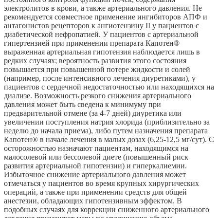
электролитов в крови, а также артериального давления. Не
рекомендуется совместное применение ингибиторов АПФ и
антагонистов рецепторов к ангиотензину II у пациентов с
диабетической нефропатией. У пациентов с артериальной
гипертензией при применении препарата Капотен®
выраженная артериальная гипотензия наблюдается лишь в
редких случаях; вероятность развития этого состояния
повышается при повышенной потере жидкости и солей
(например, после интенсивного лечения диуретиками), у
пациентов с сердечной недостаточностью или находящихся на
диализе. Возможность резкого снижения артериального
давления может быть сведена к минимуму при
предварительной отмене (за 4-7 дней) диуретика или
увеличении поступления натрия хлорида (приблизительно за
неделю до начала приема), либо путем назначения препарата
Капотен® в начале лечения в малых дозах (6,25-12,5 мг/сут). С
осторожностью назначают пациентам, находящимся на
малосолевой или бессолевой диете (повышенный риск
развития артериальной гипотензии) и гиперкалиемии.
Избыточное снижение артериального давления может
отмечаться у пациентов во время крупных хирургических
операций, а также при применении средств для общей
анестезии, обладающих гипотензивным эффектом. В
подобных случаях для коррекции сниженного артериального