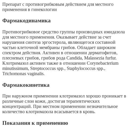
Препарат с противогрибковым действием для местного
применения в гинекологии
Фармакодинамика
Противогрибковое средство группы производных имидазола
для местного применения. Оказывает действие за счет
нарушения синтеза эргостерола, являющегося составной
частью клеточной мембраны грибов. Обладает широким
спектром действия. Активен в отношении дерматофитов,
плесневых грибов, грибов рода Candida, Malassezia furfur.
Клотримазол активен также в отношении Corynebacterium
minutissimum, Streptococcus spp., Staphylococcus spp.,
Trichomonas vaginalis.
Фармакокинетика
При наружном применении клотримазол хорошо проникает в
различные слои кожи, достигая терапевтических
концентраций. При местном применении незначительное
количество клотримазола всасывается в кровь.
Показания к применению