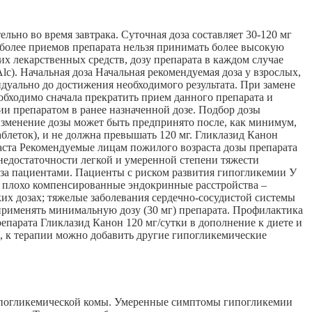
льно во время завтрака. Суточная доза составляет 30-120 мг
и более приемов препарата нельзя принимать более высокую
х лекарственных средств, дозу препарата в каждом случае
). Начальная доза Начальная рекомендуемая доза у взрослых,
ивидуально до достижения необходимого результата. При замене
обходимо сначала прекратить прием данного препарата и
ии препаратом в ранее назначенной дозе. Подбор дозы
изменение дозы может быть предпринято после, как минимум,
аблеток), и не должна превышать 120 мг. Гликлазид Канон
ста Рекомендуемые лицам пожилого возраста дозы препарата
недостаточности легкой и умеренной степени тяжести
за пациентами. Пациенты с риском развития гипогликемии У
и плохо компенсированные эндокринные расстройства –
их дозах; тяжелые заболевания сердечно-сосудистой системы
 применять минимальную дозу (30 мг) препарата. Профилактика
парата Гликлазид Канон 120 мг/сутки в дополнение к диете и
, к терапии можно добавить другие гипогликемические
гипогликемической комы. Умеренные симптомы гипогликемии