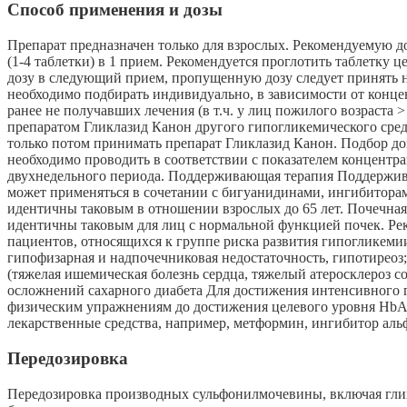
Способ применения и дозы
Препарат предназначен только для взрослых. Рекомендуемую доз
(1-4 таблетки) в 1 прием. Рекомендуется проглотить таблетку 
дозу в следующий прием, пропущенную дозу следует принять н
необходимо подбирать индивидуально, в зависимости от концен
ранее не получавших лечения (в т.ч. у лиц пожилого возраста >
препаратом Гликлазид Канон другого гипогликемического средс
только потом принимать препарат Гликлазид Канон. Подбор до
необходимо проводить в соответствии с показателем концентр
двухнедельного периода. Поддерживающая терапия Поддерживающ
может применяться в сочетании с бигуанидинами, ингибитора
идентичны таковым в отношении взрослых до 65 лет. Почечная
идентичны таковым для лиц с нормальной функцией почек. Ре
пациентов, относящихся к группе риска развития гипогликеми
гипофизарная и надпочечниковая недостаточность, гипотиреоз;
(тяжелая ишемическая болезнь сердца, тяжелый атеросклероз 
осложнений сахарного диабета Для достижения интенсивного г
физическим упражнениям до достижения целевого уровня HbAlc
лекарственные средства, например, метформин, ингибитор аль
Передозировка
Передозировка производных сульфонилмочевины, включая гли