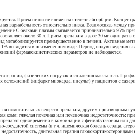
уется. Прием пищи не влияет на степень абсорбции. Концентрац
ьная вариабельность относительно низка. Взаимосвязь между пр
деление С белками плазмы связывается приблизительно 95% пре
составляет около 30 л. Прием препарата в дозе 30 мг один раз 
азид метаболизируется преимущественно в печени. Активные ме
 1% выводится в неизмененном виде. Период полувыведения гликл
енений фармакокинетических параметров не наблюдается.
тотерапии, физических нагрузок и снижения массы тела. Профи
х осложнений (инфаркт миокарда, инсульт) у пациентов с сахар
из вспомогательных веществ препарата, другим производным су
кая кома; тяжелая почечная или печеночная недостаточность; пр
ь препарат одновременно в комбинации с фенилбутазоном или да
о-сосудистой системы (в т.ч. ишемическая болезнь сердца, атер
 недостаточность, длительная терапия глюкокортикостероидами (