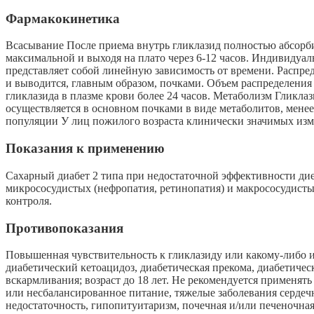
Фармакокинетика
Всасывание После приема внутрь гликлазид полностью абсорбир
максимальной и выходя на плато через 6-12 часов. Индивидуал
представляет собой линейную зависимость от времени. Распре
и выводится, главным образом, почками. Объем распределения 
гликлазида в плазме крови более 24 часов. Метаболизм Гликл
осуществляется в основном почками в виде метаболитов, менее
популяции У лиц пожилого возраста клинически значимых изм
Показания к применению
Сахарный диабет 2 типа при недостаточной эффективности дие
микрососудистых (нефропатия, ретинопатия) и макрососудисты
контроля.
Противопоказания
Повышенная чувствительность к гликлазиду или какому-либо 
диабетический кетоацидоз, диабетическая прекома, диабетичес
вскармливания; возраст до 18 лет. Не рекомендуется применят
или несбалансированное питание, тяжелые заболевания сердечн
недостаточность, гипопитуитаризм, почечная и/или печеночная