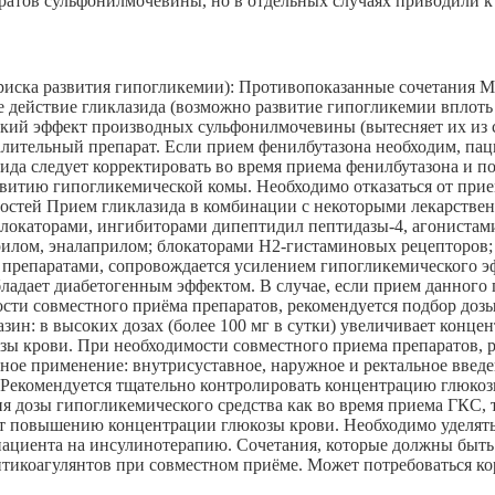
ратов сульфонилмочевины, но в отдельных случаях приводили 
риска развития гипогликемии): Противопоказанные сочетания М
е действие гликлазида (возможно развитие гипогликемии вплоть
кий эффект производных сульфонилмочевины (вытесняет их из с
алительный препарат. Если прием фенилбутазона необходим, па
да следует корректировать во время приема фенилбутазона и по
витию гипогликемической комы. Необходимо отказаться от прием
ностей Прием гликлазида в комбинации с некоторыми лекарств
облокаторами, ингибиторами дипептидил пептидазы-4, агонистам
илом, эналаприлом; блокаторами Н2-гистаминовых рецепторов
репаратами, сопровождается усилением гипогликемического эф
бладает диабетогенным эффектом. В случае, если прием данного
и совместного приёма препаратов, рекомендуется подбор дозы г
ин: в высоких дозах (более 100 мг в сутки) увеличивает конце
ы крови. При необходимости совместного приема препаратов, р
стное применение: внутрисуставное, наружное и ректальное вв
. Рекомендуется тщательно контролировать концентрацию глюкоз
я дозы гипогликемического средства как во время приема ГКС, т
ют повышению концентрации глюкозы крови. Необходимо уделят
 пациента на инсулинотерапию. Сочетания, которые должны быт
тикоагулянтов при совместном приёме. Может потребоваться ко