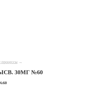
 процессы
→
СВ. 30МГ №60
№60