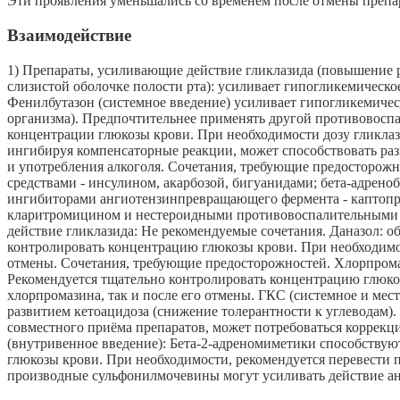
Эти проявления уменьшались со временем после отмены препа
Взаимодействие
1) Препараты, усиливающие действие гликлазида (повышение 
слизистой оболочке полости рта): усиливает гипогликемическо
Фенилбутазон (системное введение) усиливает гипогликемичес
организма). Предпочтительнее применять другой противовосп
концентрации глюкозы крови. При необходимости дозу гликлази
ингибируя компенсаторные реакции, может способствовать раз
и употребления алкоголя. Сочетания, требующие предосторож
средствами - инсулином, акарбозой, бигуанидами; бета-адрен
ингибиторами ангиотензинпревращающего фермента - каптопр
кларитромицином и нестероидными противовоспалительными п
действие гликлазида: Не рекомендуемые сочетания. Даназол: о
контролировать концентрацию глюкозы крови. При необходимост
отмены. Сочетания, требующие предосторожностей. Хлорпромаз
Рекомендуется тщательно контролировать концентрацию глюкоз
хлорпромазина, так и после его отмены. ГКС (системное и ме
развитием кетоацидоза (снижение толерантности к углеводам)
совместного приёма препаратов, может потребоваться коррекци
(внутривенное введение): Бета-2-адреномиметики способству
глюкозы крови. При необходимости, рекомендуется перевести
производные сульфонилмочевины могут усиливать действие ан