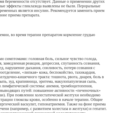
мя беременности отсутствует. Данные о применении других
ные эффекты гликлазида выявлены не были. Пероральные
еременных является инсулин. Рекомендуется заменить прием
фоне приема препарата.
кемии, во время терапии препаратом кормление грудью
 симптомами: головная боль, сильное чувство голода,
 замедленная реакция, депрессия, спутанность сознания,
ед, нарушение дыхания, сонливость, потеря сознания с
отделение, «липкая» кожа, беспокойство, тахикардия,
удочно-кишечного тракта: тошнота, рвота, диарея, боль в
пь, зуд, крапивница, эритема, макулопапулезная сыпь,
и лимфатической системы: анемия, тромбоцитопения,
лчевыводящих путей: повышение активности «печеночных»
аи). При появлении холестатической желтухи необходимо
нтрации глюкозы крови, особенно в начале терапии. Общие
ергический васкулит, гипонатриемия. Также на фоне приема
и (например, с развитием холестаза и желтухи) и гепатит.