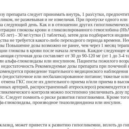
у препарата следует принимать внутрь, 1 раз/сутки, предпочтите
целиком, не разжевывая и не измельчая. При пропуске одного ил
а следующий день. Как и в отношении других гипогликемически
трации глюкозы крови и гликозилированного гемоглобина (HbAlc
 65 лет) - 30 мг/сутки (1 таблетка), затем доза подбирается инд
тва не требуется какого-либо переходного периода времени. Не
зы Повышение дозы возможно не ранее, чем через 1 месяц терап
ации глюкозы в крови после начала лечения. Каждое следующее 
ая суточная доза составляет от 30 до 90-120 мг (от 1 до 3-4 т
ми альфа-глюкозидазы или инсулином. Пациенты пожилого возра
 недостаточность Рекомендуемые дозы препарата при почечной 
комендуется проведение тщательного медицинского наблюдения 
и (недостаточное или несбалансированное питание; тяжелые ил
 отмена ГКС после их длительного приема и/или приема в высок
сонных артерий, распространенный атеросклероз) рекомендуется
ликемического контроля можно постепенно увеличивать дозу пре
. Следует помнить о риске развития гипогликемии. Кроме того
фа-глюкозидазы, производное тиазолидиндиона или инсулин.
клазид, может привести к развитию гипогликемии, вплоть до 