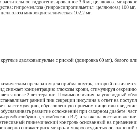
ло растительное гидрогенизированное 3,6 мг, целлюлоза микрокри
ества: гипромеллоза (гидроксипропилметил- целлюлоза) 100 мг, 
, целлюлоза микрокристаллическая 102,2 мг.
 круглые двояковыпуклые с риской (дозировка 60 мг), белого или
кемическим препаратом для приёма внутрь, который отличаетс
зид снижает концентрацию глюкозы крови, стимулируя секрецию
яется после 2 лет терапии. Помимо влияния на углеводный обм
сстанавливает ранний пик секреции инсулина в ответ на поступ
вет на стимуляцию, обусловленную приемом пищи или введение
 обуславливать развитие осложнений при сахарном диабете: час
-тромбоглобулина, тромбоксана В2), а также на восстановление
Интенсивный гликемический контроль основанный на применени
остоверно снижает риск микро- и макрососудистых осложнений с