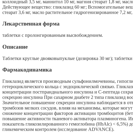
коллоидный 3,5 мг, маннитол 10 мг, магния стеарат 1,8 мг, мас
Действующее вещество: гликлазид 60 мг; Вспомогательные вещ
стеарат 3,6 мг, масло растительное гидрогенизированное 7,2 мг
Лекарственная форма
таблетки с пролонгированным высвобождением.
Описание
Таблетки круглые двояковыпуклые (дозировка 30 мг); таблетки
Фармакодинамика
Гликлазид является производным сульфонилмочевины, гипогли
гетероциклического кольца с эндоциклической связью. Гликла
концентрации постпрандиального инсулина и С-пептида сохран
секрецию инсулина При сахарном диабете 2 типа гликлазид во
Значительное повышение секреции инсулина наблюдается в от
тромбозов мелких сосудов, влияя на механизмы, которые могут
снижение концентрации факторов активации тромбоцитов (бета
повышение активности тканевого активатора плазминогена. 
показатель гликозилированного гемоглобина (HbAlc) < 6,5%) д
гликемическим контролем (исследование ADVANCE).