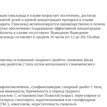
ия гликлазида в плазме возрастает постепенно, достигая
инятой дозой и кривой концентрации препарата в плазме
парата. Гликлазид метаболизируется преимущественно в печени
в сутки обеспечивает поддержание эффективной концентрации
таболиты в плазме отсутствуют. Выведение Выведение
азида составляет в среднем 16 часов (от 12 до 20). Особые
лактика осложнений сахарного диабета: снижение риска
ным диабетом 2 типа путем интенсивного гликемического
льфонилмочевины, сульфаниламидам; сахарный диабет 1 типа;
ием миконазола; беременность и период грудного
назолом. С осторожностью Пожилой возраст, нерегулярное и/
осклероз), гипотиреоз, надпочечниковая или гипофизарная
ГКС), алкоголизм, недостаточность глюкозо-6-