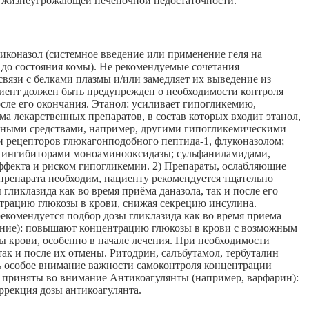
к жизнеугрожающей печеночной недостаточности.
иконазол (системное введение или применение геля на
 до состояния комы). Не рекомендуемые сочетания
вязи с белками плазмы и/или замедляет их выведение из
циент должен быть предупрежден о необходимости контроля
сле его окончания. Этанол: усиливает гипогликемию,
а лекарственных препаратов, в состав которых входит этанол,
енными средствами, например, другими гипогликемическими
и рецепторов глюкагонподобного пептида-1, флуконазолом;
; ингибиторами моноаминооксидазы; сульфаниламидами,
фекта и риском гипогликемии. 2) Препараты, ослабляющие
 препарата необходим, пациенту рекомендуется тщательно
ликлазида как во время приёма даназола, так и после его
нтрацию глюкозы в крови, снижая секрецию инсулина.
екомендуется подбор дозы гликлазида как во время приема
едение): повышают концентрацию глюкозы в крови с возможным
ы крови, особенно в начале лечения. При необходимости
ак и после их отмены. Ритодрин, салъбутамол, тербуталин
ь особое внимание важности самоконтроля концентрации
ь приняты во внимание Антикоагулянты (например, варфарин):
ррекция дозы антикоагулянта.