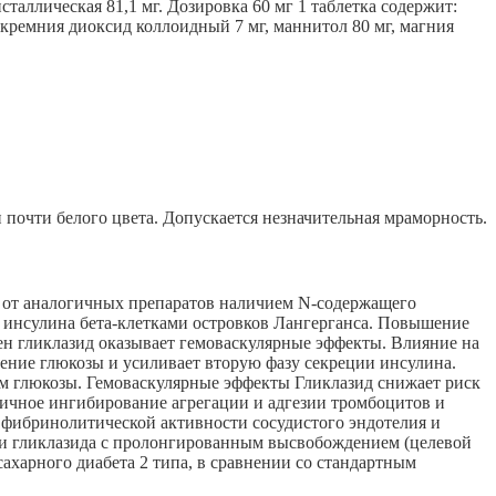
сталлическая 81,1 мг. Дозировка 60 мг 1 таблетка содержит:
кремния диоксид коллоидный 7 мг, маннитол 80 мг, магния
 почти белого цвета. Допускается незначительная мраморность.
я от аналогичных препаратов наличием N-содержащего
 инсулина бета-клетками островков Лангерганса. Повышение
ен гликлазид оказывает гемоваскулярные эффекты. Влияние на
ление глюкозы и усиливает вторую фазу секреции инсулина.
м глюкозы. Гемоваскулярные эффекты Гликлазид снижает риск
тичное ингибирование агрегации и адгезии тромбоцитов и
 фибринолитической активности сосудистого эндотелия и
и гликлазида с пролонгированным высвобождением (целевой
ахарного диабета 2 типа, в сравнении со стандартным