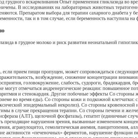
од грудного вскармливания Опыт применения гликлазида во вре
ничены. В исследованиях на лабораторных животных тератоген
няются. Препаратом выбора для терапии сахарного диабета у б
менности, так и в том случае, если беременность наступила на 
ью
азида в грудное молоко и риск развития неонатальной гипогли
, если прием пищи пропущен, может сопровождаться следующими
дражительность, возбуждение, снижение концентрации внимания,
осприятия, головокружение, слабость, судороги, брадикардия, бр
е могут отмечаться андренергические реакции: повышенное пото
ритмия и стенокардия. Другие побочные эффекты Со стороны жел
иеме во время еды). Со стороны кожи и подкожной клетчатки: сы
оксический эпидермальный некролиз). Со стороны кровеносной 
ратимы в случае прекращения терапии. Со стороны печени и же
сфераза (АЛТ), щелочной фосфатазы), гепатит (единичные случ
ать преходящие нарушения зрения, вызванные изменением конце
ия, агранулоцитоз, гемолитическая анемия, панцитопения, алл
 активности «печеночных» ферментов, нарушение функции печен