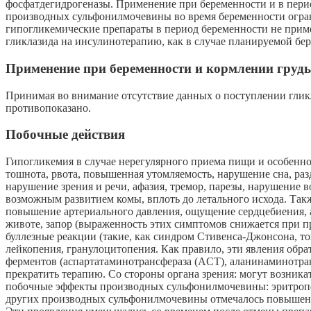
фосфатдегидрогеназы. Применение при беременности и в пери
производных сульфонилмочевины во время беременности огра
гипогликемические препараты в период беременности не приме
гликлазида на инсулинотерапию, как в случае планируемой бере
Применение при беременности и кормлении груд
Принимая во внимание отсутствие данных о поступлении гликл
противопоказано.
Побочные действия
Гипогликемия в случае нерегулярного приема пищи и особенно
тошнота, рвота, повышенная утомляемость, нарушение сна, раз
нарушение зрения и речи, афазия, тремор, парезы, нарушение в
возможным развитием комы, вплоть до летального исхода. Такж
повышение артериального давления, ощущение сердцебиения, а
животе, запор (выраженность этих симптомов снижается при пр
буллезные реакции (такие, как синдром Стивенса-Джонсона, т
лейкопения, гранулоцитопения. Как правило, эти явления об
ферментов (аспартатаминотрансфераза (ACT), аланинаминотран
прекратить терапию. Со стороны органа зрения: могут возник
побочные эффекты производных сульфонилмочевины: эритропен
других производных сульфонилмочевины отмечалось повышение