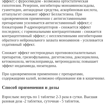
эффект; с фуросемидом - возможна ортостатическая
гипотензия. Резерпин, ингибиторы моноаминоксидазы,
гуанетидин, антацидные средства, аскорбиновая кислота,
аттапульгит снижают эффект Белластезина. При
одновременном применении с антигистаминными
препаратами усиливается антигистаминный эффект; с
блокаторами Р-адренорецепторов - снижается эффект
последних; с гормональными контрацептивами - снижается
контрацептивный эффект; с неселективными ингибиторами
обратного нейронального захвата моноаминов - усиливается
седативный эффект.
Снижает эффект нестероидных противовоспалительных
препаратов, гризеофульвина, дигитоксина, доксициклина,
кетоконазола, метоклопрамида, метронидазола; повышает
эффект индапамида, низатидина.
При одновременном применении с препаратами,
содержащими калий, возможно образование язв в кишечнике.
Способ применения и дозы
Взрослым: внутрь по 1 таблетке 2-3 раза в сутки. Высшая
разовая доза -2 таблетки, суточная - 5 таблеток.