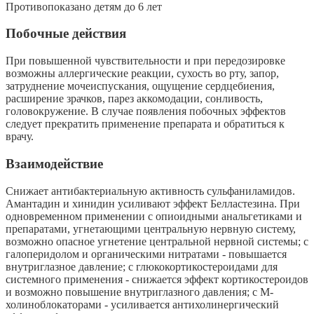
Противопоказано детям до 6 лет
Побочные действия
При повышенной чувствительности и при передозировке
возможны аллергические реакции, сухость во рту, запор,
затруднение мочеиспускания, ощущение сердцебие­ния,
расширение зрачков, парез аккомодации, сонливость,
головокружение. В слу­чае появления побочных эффектов
следует прекратить применение препарата и обратиться к
врачу.
Взаимодействие
Снижает антибактериальную активность сульфаниламидов.
Амантадин и хинидин усиливают эффект Белластезина. При
одновременном применении с опиоидными анальгетиками и
препаратами, угнетающими центральную нервную систему,
возможно опасное угнетение центральной нервной системы; с
галоперидолом и органическими нитратами - повышается
внутриглазное давление; с глюкокортикостероидами для
системного применения - снижается эффект кортикостероидов
и возможно повышение внутриглазного давления; с М-
холиноблокаторами - усиливается антихолинергический