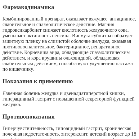
Фармакодинамика
Комбинированный препарат, оказывает вяжущее, антацидное,
слабительное и спазмолитическое действие. Магния
гидроксикарбонат снижает кислотность желудочного сока,
уменьшает активность пепсина. Висмута субнитрат образует
защитную пленку на слизистой оболочке желудка, оказывая
противовоспалительное, бактерицидное, репаративное
действие. Корневища аира, обладающие спазмолитическим
действием, и кора крушины ольховидной, обладающая
слабительным действием, способствуют улучшению пассажа
по кишечнику.
Показания к применению
Язвенная болезнь желудка и двенадцатиперстной кишки,
гиперацидный гастрит с повышенной секреторной функцией
желудка.
Противопоказания
Гиперчувствительность, гипоацидный гастрит, хроническая
почечная недостаточность, энтероколит, детский возраст до 18