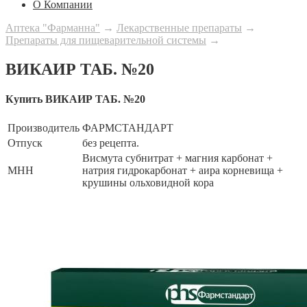
О Компании
Аптека "Фарманна"
→
Лекарственные препараты
→
Препараты для пищеварительной системы
→
ВИКАИР ТАБ. №20
Купить ВИКАИР ТАБ. №20
Производитель
ФАРМСТАНДАРТ
Отпуск
без рецепта.
Висмута субнитрат + магния карбонат +
МНН
натрия гидрокарбонат + аира корневища +
крушины ольховидной кора