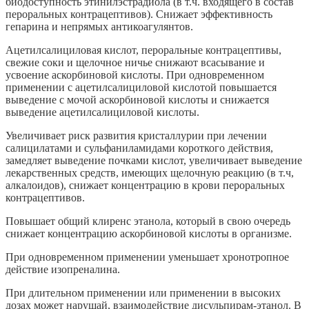
биодоступность этинилэстрадиола (в т.ч. входящего в состав
пероральных контрацептивов). Снижает эффективность
гепарина и непрямых антикоагулянтов.
Ацетилсалициловая кислот, пероральные контрацептивы,
свежие соки и щелочное ничье снижают всасывание и
усвоение аскорбиновой кислоты. При одновременном
применении с ацетилсалициловой кислотой повышается
выведение с мочой аскорбиновой кислоты и снижается
выведение ацетилсалициловой кислоты.
Увеличивает риск развития кристаллурии при лечении
салицилатами и сульфаниламидами короткого действия,
замедляет выведение почками кислот, увеличивает выведение
лекарственных средств, имеющих щелочную реакцию (в т.ч,
алкалоидов), снижает концентрацию в крови пероральных
контрацептивов.
Повышает общий клиренс этанола, который в свою очередь
снижает концентрацию аскорбиновой кислоты в организме.
При одновременном применении уменьшает хронотропное
действие изопреналина.
При длительном применении или применении в высоких
дозах может нарушай, взаимодействие дисульпирам-этанол. В