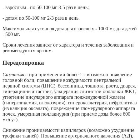
- взрослым - по 50-100 мг 3-5 раз в день;
- детям по 50-100 мг 2-3 раза в день.
Максимальная суточная доза для взрослых - 1000 мг, для детей
- 500 мг.
Сроки лечения зависят от характера и течения заболевания и
рекомендуются врачом.
Передозировка
Симптомы
: при применении более 1 г возможно появление
головной боли, повышение возбудимости центральной
нервной системы (ЦНС), бессонница, тошнота, рвота, диарея,
гиперацидный гастрит, ульцерация слизистой оболочки ЖКТ,
угнетение инсулярного аппарата поджелудочной железы
(гипергликемия, глюкозурия); гипероксалатурия, нефролитиаз
(из кальция оксалата), повреждение гломерулярного аппарата
почек, умеренная поллакиурия (при приеме дозы более 600
мг/сут).
Снижение проницаемости капилляров (возможно ухудшение
трофики тканей). Повышение артериального давления (АД),