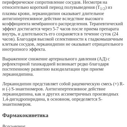
периферическое сопротивление сосудов. Несмотря на
относительно короткий период полувыведения (T
) из
1/2
плазмы крови, лерканидипин оказывает длительное
антигипертензивное действие вследствие высокого
коэффициента мембранного распределения. Терапевтический
эффект достигается через 5-7 часов после приема препарата
внутрь, и длительность его сохраняется в течение суток (24
часов). Благодаря высокой селективности к гладкомышечным
клеткам сосудов, лерканидипин не оказывает отрицательного
инотропного эффекта.
Выраженное снижение артериального давления (АД) с
рефлекторной тахикардией возникает редко благодаря
постепенному развитию вазодилатации при приеме
лерканидипина.
Лерканидипин представляет собой рацемическую смесь (+) R-
и (-) S-энантиомеров. Антигипертензивное действие
лерканидипина, как и других ассиметричных производных
1,4-дигидропиридина, в основном, определяется S-
энантиомером.
Фармакокинетика
Всасывание