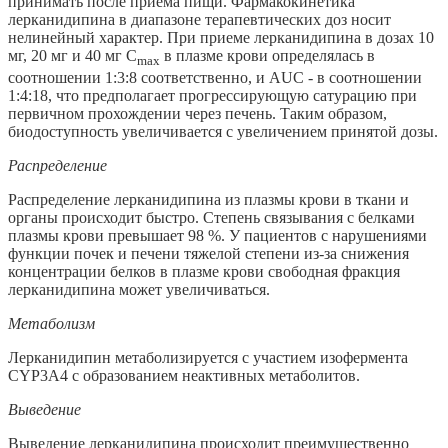
принимать после приема пищи. Фармакокинетика
лерканидипина в диапазоне терапевтических доз носит
нелинейный характер. При приеме лерканидипина в дозах 10
мг, 20 мг и 40 мг С
в плазме крови определялась в
m
ах
соотношении 1:3:8 соответственно, и AUC - в соотношении
1:4:18, что предполагает прогрессирующую сатурацию при
первичном прохождении через печень. Таким образом,
биодоступность увеличивается с увеличением принятой дозы.
Распределение
Распределение лерканидипина из плазмы крови в ткани и
органы происходит быстро. Степень связывания с белками
плазмы крови превышает 98 %. У пациентов с нарушениями
функции почек и печени тяжелой степени из-за снижения
концентрации белков в плазме крови свободная фракция
лерканидипина может увеличиваться.
Метаболизм
Лерканидипин метаболизируется с участием изофермента
CYP3A4 с образованием неактивных метаболитов.
Выведение
Выведение лерканидипина происходит преимущественно