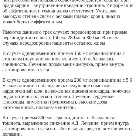
брадикардии - внутривенное введение атропина. Информация
об эффективности гемодиализа отсутствует. Учитывая
высокую степень связи с белками плазмы крови, диализ
может быть неэффективным.
Имеются данные о трех случаях передозировки при приеме
лерканидипина в дозах 150 мг, 280 мг и 800 мг. Во всех
случаях передозировки пациенты остались живы.
В случае одновременного приема 150 мг лерканидипина с
этанолом (неустановленное количество) наблюдалась
сонливость. Лечение: промывание желудка, прием внутрь
активированного угля.
В случае одновременного приема 280 мг лерканидипина с 5,6
мг моксонидина наблюдались следующие симптомы:
кардиогенный шок, выраженная ишемия миокарда, почечная
недостаточность легкой степени. Лечение: сердечные
гликозиды, диуретики (фуросемид), высокие дозы
катехоламинов, плазмозаменители.
В случае приема 800 мг лерканидипина наблюдались:
тошнота, выраженное снижение АД. Лечение: прием внутрь
активированного угля и слабительных средств, внутривенно -
допамин.