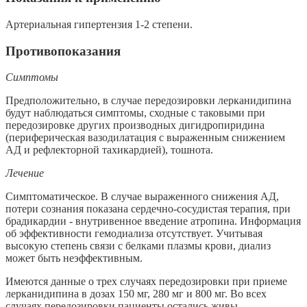
Артериальная гипертензия 1-2 степени.
Противопоказания
Симптомы
Предположительно, в случае передозировки лерканидипина
будут наблюдаться симптомы, сходные с таковыми при
передозировке других производных дигидропиридина
(периферическая вазодилатация с выраженным снижением
АД и рефлекторной тахикардией), тошнота.
Лечение
Симптоматическое. В случае выраженного снижения АД,
потери сознания показана сердечно-сосудистая терапия, при
брадикардии - внутривенное введение атропина. Информация
об эффективности гемодиализа отсутствует. Учитывая
высокую степень связи с белками плазмы крови, диализ
может быть неэффективным.
Имеются данные о трех случаях передозировки при приеме
лерканидипина в дозах 150 мг, 280 мг и 800 мг. Во всех
случаях передозировки пациенты остались живы.