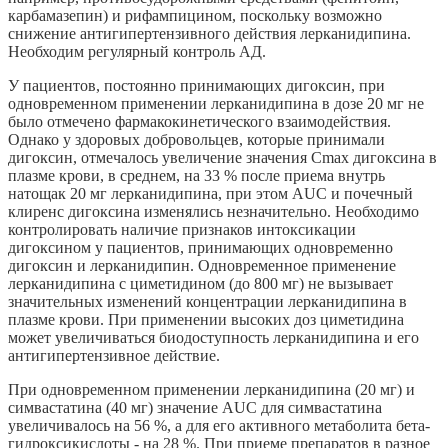
карбамазепин) и рифампицином, поскольку возможно
снижение антигипертензивного действия лерканидипина.
Необходим регулярный контроль АД.
У пациентов, постоянно принимающих дигоксин, при
одновременном применении лерканидипина в дозе 20 мг не
было отмечено фармакокинетического взаимодействия.
Однако у здоровых добровольцев, которые принимали
дигоксин, отмечалось увеличение значения Сmах дигоксина в
плазме крови, в среднем, на 33 % после приема внутрь
натощак 20 мг лерканидипина, при этом AUC и почечный
клиренс дигоксина изменялись незначительно. Необходимо
контролировать наличие признаков интоксикации
дигоксином у пациентов, принимающих одновременно
дигоксин и лерканидипин. Одновременное применение
лерканидипина с циметидином (до 800 мг) не вызывает
значительных изменений концентрации лерканидипина в
плазме крови. При применении высоких доз циметидина
может увеличиваться биодоступность лерканидипина и его
антигипертензивное действие.
При одновременном применении лерканидипина (20 мг) и
симвастатина (40 мг) значение AUC для симвастатина
увеличивалось на 56 %, а для его активного метаболита бета-
гидроксикислоты - на 28 %. При приеме препаратов в разное