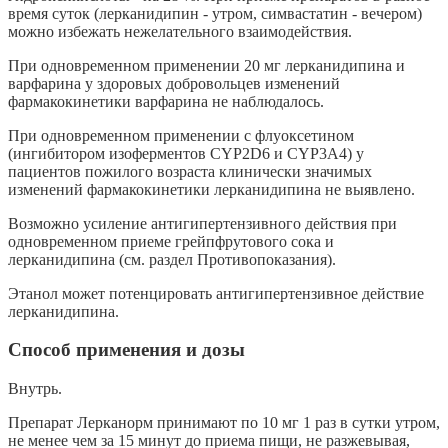
время суток (лерканидипин - утром, симвастатин - вечером)
можно избежать нежелательного взаимодействия.
При одновременном применении 20 мг лерканидипина и
варфарина у здоровых добровольцев изменений
фармакокинетики варфарина не наблюдалось.
При одновременном применении с флуоксетином
(ингибитором изоферментов CYP2D6 и CYP3A4) у
пациентов пожилого возраста клинически значимых
изменений фармакокинетики лерканидипина не выявлено.
Возможно усиление антигипертензивного действия при
одновременном приеме грейпфрутового сока и
лерканидипина (см. раздел Противопоказания).
Этанол может потенцировать антигипертензивное действие
лерканидипина.
Способ применения и дозы
Внутрь.
Препарат Лерканорм принимают по 10 мг 1 раз в сутки утром,
не менее чем за 15 минут до приема пищи, не разжевывая,