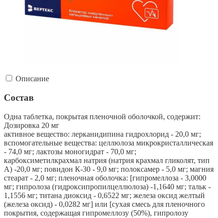
Описание
Состав
Одна таблетка, покрытая пленочной оболочкой, содержит:
Дозировка 20 мг
активное вещество: лерканидипина гидрохлорид - 20,0 мг;
вспомогательные вещества: целлюлоза микрокристаллическая
- 74,0 мг; лактозы моногидрат - 70,0 мг;
карбоксиметилкрахмал натрия (натрия крахмал гликолят, тип
А) -20,0 мг; повидон К-30 - 9,0 мг; полоксамер - 5,0 мг; магния
стеарат - 2,0 мг; пленочная оболочка: [гипромеллоза - 3,0000
мг; гипролоза (гидроксипропилцеллюлоза) -1,1640 мг; тальк -
1,1556 мг; титана диоксид - 0,6522 мг; железа оксид желтый
(железа оксид) - 0,0282 мг] или [сухая смесь для пленочного
покрытия, содержащая гипромеллозу (50%), гипролозу