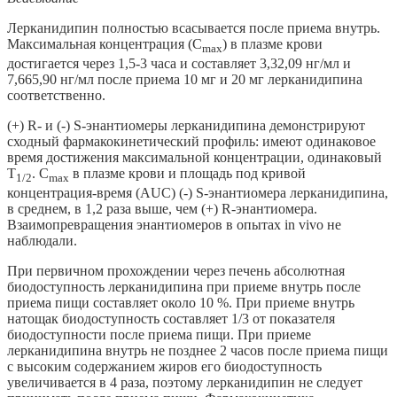
Лерканидипин полностью всасывается после приема внутрь.
Максимальная концентрация (С
) в плазме крови
m
ах
достигается через 1,5-3 часа и составляет 3,32,09 нг/мл и
7,665,90 нг/мл после приема 10 мг и 20 мг лерканидипина
соответственно.
(+) R- и (-) S-энантиомеры лерканидипина демонстрируют
сходный фармакокинетический профиль: имеют одинаковое
время достижения максимальной концентрации, одинаковый
T
. C
в плазме крови и площадь под кривой
1/2
max
концентрация-время (AUC) (-) S-энантиомера лерканидипина,
в среднем, в 1,2 раза выше, чем (+) R-энантиомера.
Взаимопревращения энантиомеров в опытах in vivo не
наблюдали.
При первичном прохождении через печень абсолютная
биодоступность лерканидипина при приеме внутрь после
приема пищи составляет около 10 %. При приеме внутрь
натощак биодоступность составляет 1/3 от показателя
биодоступности после приема пищи. При приеме
лерканидипина внутрь не позднее 2 часов после приема пищи
с высоким содержанием жиров его биодоступность
увеличивается в 4 раза, поэтому лерканидипин не следует