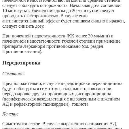
печеночной недостаточностью легкой или средней степени
следует соблюдать осторожность. Начальная доза составляет
10 мг в сутки. Увеличение дозы до 20 мг в сутки следует
проводить с осторожностью. В случае если
антигипертензивный эффект будет слишком сильно выражен,
следует снизить дозу.
При почечной недостаточности (КК менее 30 мл/мин) и
печеночной недостаточности тяжелой степени применение
препарата Лерканорм противопоказано (см. раздел
Противопоказания).
Передозировка
Симптомы
Предположительно, в случае передозировки лерканидипина
будут наблюдаться симптомы, сходные с таковыми при
передозировке других производных дигидропиридина
(периферическая вазодилатация с выраженным снижением
АД и рефлекторной тахикардией), тошнота.
Лечение
Симптоматическое. В случае выраженного снижения АД,
потери сознания показана сердечно-сосудистая терапия, при