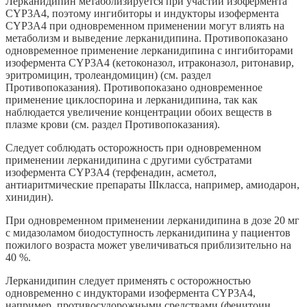
Лерканидипин метаболизируется при участии изофермента
CYP3A4, поэтому ингибиторы и индукторы изофермента
CYP3A4 при одновременном применении могут влиять на
метаболизм и выведение лерканидипина. Противопоказано
одновременное применение лерканидипина с ингибиторами
изофермента CYP3A4 (кетоконазол, итраконазол, ритонавир,
эритромицин, тролеандомицин) (см. раздел
Противопоказания). Противопоказано одновременное
применение циклоспорина и лерканидипина, так как
наблюдается увеличение концентрации обоих веществ в
плазме крови (см. раздел Противопоказания).
Следует соблюдать осторожность при одновременном
применении лерканидипина с другими субстратами
изофермента CYP3A4 (терфенадин, асметол,
антиаритмические препараты IIIкласса, например, амиодарон,
хинидин).
При одновременном применении лерканидипина в дозе 20 мг
с мидазоламом биодоступность лерканидипина у пациентов
пожилого возраста может увеличиваться приблизительно на
40 %.
Лерканидипин следует применять с осторожностью
одновременно с индукторами изофермента CYP3A4,
например, противосудорожными средствами (фенитоин,