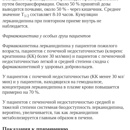
путем биотрансформации. Около 50 % принятой дозы
выводится почками, около 50 % - через кишечник. Среднее
значение T
составляет 8-10 часов. Кумуляции
1/2
лерканидипина при повторном приеме внутрь не
наблюдается.
Фармакокинетика у особых груш пациентов
Фармакокинетика лерканидипина у пациентов пожилого
возраста, пациентов с почечной недостаточностью (клиренс
креатинина (КК) более 30 мл/мин) и пациентов с печеночной
недостаточностью легкой и средней степени сходна с
фармакокинетикой у здоровых добровольцев.
У пациентов с почечной недостаточностью (КК менее 30 мл/
мин) и у пациентов, находящихся на гемодиализе,
концентрация лерканидипина в плазме крови повышается
примерно на 70 %.
У пациентов с печеночной недостаточностью средней и
тяжелой степени системная биодоступность лерканидипина,
вероятно, увеличивается, так как лерканидипин
метаболизируется главным образом в печени.
Показания к применению