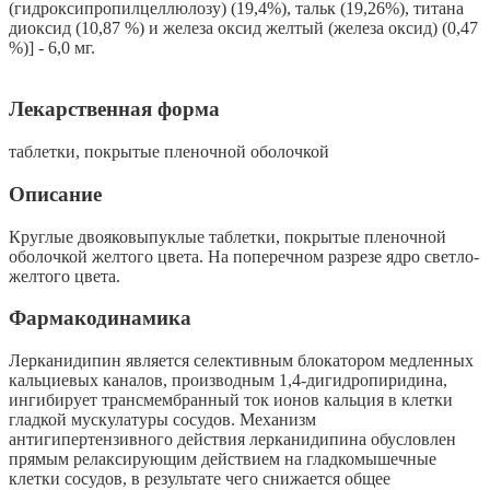
(гидроксипропилцеллюлозу) (19,4%), тальк (19,26%), титана
диоксид (10,87 %) и железа оксид желтый (железа оксид) (0,47
%)] - 6,0 мг.
Лекарственная форма
таблетки, покрытые пленочной оболочкой
Описание
Круглые двояковыпуклые таблетки, покрытые пленочной
оболочкой желтого цвета. На поперечном разрезе ядро светло-
желтого цвета.
Фармакодинамика
Лерканидипин является селективным блокатором медленных
кальциевых каналов, производным 1,4-дигидропиридина,
ингибирует трансмембранный ток ионов кальция в клетки
гладкой мускулатуры сосудов. Механизм
антигипертензивного действия лерканидипина обусловлен
прямым релаксирующим действием на гладкомышечные
клетки сосудов, в результате чего снижается общее