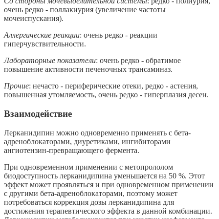
Со стороны мочевыделительной системы
: редко - полиурия,
очень редко - поллакиурия (увеличение частоты
мочеиспускания).
Аллергические реакции
: очень редко - реакции
гиперчувствительности.
Лабораторные показатели
: очень редко - обратимое
повышение активности печеночных трансаминаз.
Прочие
: нечасто - периферические отеки, редко - астения,
повышенная утомляемость, очень редко - гиперплазия десен.
Взаимодействие
Лерканидипин можно одновременно применять с бета-
адреноблокаторами, диуретиками, ингибиторами
ангиотензин-превращающего фермента.
При одновременном применении с метопрололом
биодоступность лерканидипина уменьшается на 50 %. Этот
эффект может проявляться и при одновременном применении
с другими бета-адреноблокаторами, поэтому может
потребоваться коррекция дозы лерканидипина для
достижения терапевтического эффекта в данной комбинации.