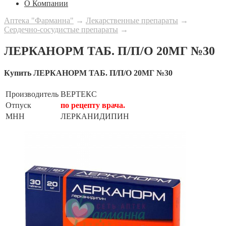
О Компании
Аптека "Фарманна"
→
Лекарственные препараты
→
Сердечно-сосудистые препараты
→
ЛЕРКАНОРМ ТАБ. П/П/О 20МГ №30
Купить ЛЕРКАНОРМ ТАБ. П/П/О 20МГ №30
Производитель
ВЕРТЕКС
Отпуск
по рецепту врача.
МНН
ЛЕРКАНИДИПИН