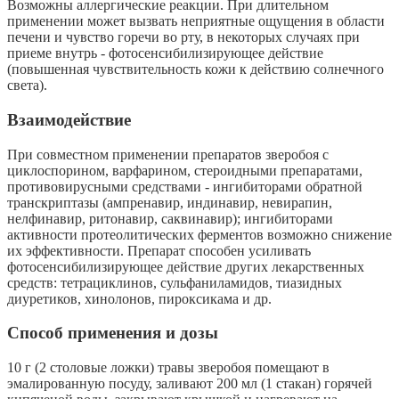
Возможны аллергические реакции. При длительном
применении может вызвать неприятные ощущения в области
печени и чувство горечи во рту, в некоторых случаях при
приеме внутрь - фотосенсибилизирующее действие
(повышенная чувствительность кожи к действию солнечного
света).
Взаимодействие
При совместном применении препаратов зверобоя с
циклоспорином, варфарином, стероидными препаратами,
противовирусными средствами - ингибиторами обратной
транскриптазы (ампренавир, индинавир, невирапин,
нелфинавир, ритонавир, саквинавир); ингибиторами
активности протеолитических ферментов возможно снижение
их эффективности. Препарат способен усиливать
фотосенсибилизирующее действие других лекарственных
средств: тетрациклинов, сульфаниламидов, тиазидных
диуретиков, хинолонов, пироксикама и др.
Способ применения и дозы
10 г (2 столовые ложки) травы зверобоя помещают в
эмалированную посуду, заливают 200 мл (1 стакан) горячей