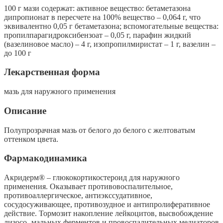
100 г мази содержат: активное вещество: бетаметазона
дипропионат в пересчете на 100% вещество – 0,064 г, что
эквивалентно 0,05 г бетаметазона; вспомогательные вещества:
пропилпарагидроксибензоат – 0,05 г, парафин жидкий
(вазелиновое масло) – 4 г, изопропилмиристат – 1 г, вазелин –
до 100 г
Лекарственная форма
мазь для наружного применения
Описание
Полупрозрачная мазь от белого до белого с желтоватым
оттенком цвета.
Фармакодинамика
Акридерм® – глюкокортикостероид для наружного
применения. Оказывает противовоспалительное,
противоаллергическое, антиэкссудативное,
сосудосуживающее, противозудное и антипролиферативное
действие. Тормозит накопление лейкоцитов, высвобождение
лизосо- мальных ферментов и провоспалительных медиаторов