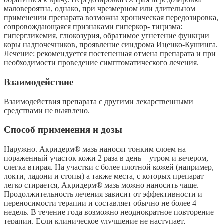
маловероятна, однако, при чрезмерном или длительном
применении препарата возможна хроническая передозировка,
сопровождающаяся признаками гиперкор- тицизма:
гипергликемия, глюкозурия, обратимое угнетение функции
коры надпочечников, проявление синдрома Иценко-Кушинга.
Лечение: рекомендуется постепенная отмена препарата и при
необходимости проведение симптоматического лечения.
Взаимодействие
Взаимодействия препарата с другими лекарственными
средствами не выявлено.
Способ применения и дозы
Наружно. Акридерм® мазь наносят тонким слоем на
пораженный участок кожи 2 раза в день – утром и вечером,
слегка втирая. На участки с более плотной кожей (например,
локти, ладони и стопы) а также места, с которых препарат
легко стирается, Акридерм® мазь можно наносить чаще.
Продолжительность лечения зависит от эффективности и
переносимости терапии и составляет обычно не более 4
недель. В течение года возможно неоднократное повторение
терапии. Если клиническое улучшение не наступает,