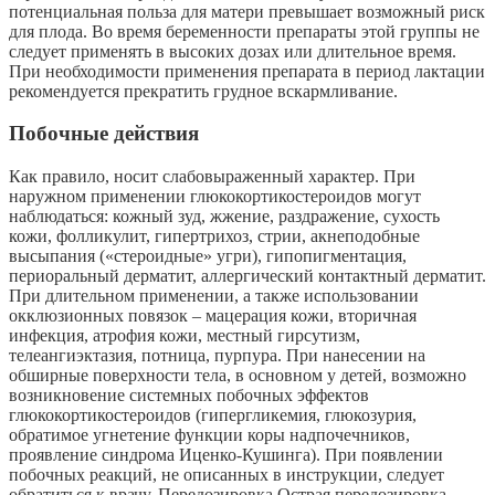
потенциальная польза для матери превышает возможный риск
для плода. Во время беременности препараты этой группы не
следует применять в высоких дозах или длительное время.
При необходимости применения препарата в период лактации
рекомендуется прекратить грудное вскармливание.
Побочные действия
Как правило, носит слабовыраженный характер. При
наружном применении глюкокортикостероидов могут
наблюдаться: кожный зуд, жжение, раздражение, сухость
кожи, фолликулит, гипертрихоз, стрии, акнеподобные
высыпания («стероидные» угри), гипопигментация,
периоральный дерматит, аллергический контактный дерматит.
При длительном применении, а также использовании
окклюзионных повязок – мацерация кожи, вторичная
инфекция, атрофия кожи, местный гирсутизм,
телеангиэктазия, потница, пурпура. При нанесении на
обширные поверхности тела, в основном у детей, возможно
возникновение системных побочных эффектов
глюкокортикостероидов (гипергликемия, глюкозурия,
обратимое угнетение функции коры надпочечников,
проявление синдрома Иценко-Кушинга). При появлении
побочных реакций, не описанных в инструкции, следует
обратиться к врачу. Передозировка Острая передозировка