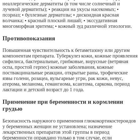
неаллергические дерматиты (в том числе солнечный и
лучевой дерматиты); • реакции на укусы насекомых; •
псориаз; • буллезные дерматозы; • дискоидная красная
волчанка; • красный плоский лишай; • экссудативная
многоморфная эритема; • кожный зуд различной этиологии.
Противопоказания
Повышенная чувствительность к бетаметазону или другим
компонентам препарата. Туберкулез кожи, кожные проявления
сифилиса, бактериальные, грибковые, вирусные (ветряная
оспа, простой герпес) кожные заболевания, кожные
поствакцинальные реакции, открытые раны, трофические
язвы голени, розацеа, вульгарные угри, рак кожи, невус,
атерома, меланома, гемангиома, ксантома, саркома, период
лактации и детский возраст до 1 года.
Применение при беременности и кормлении
грудью
Безопасность наружного применения глюкокортикостероидов
у беременных женщин не установлена; назначение
лекарственных препаратов этой группы в период
беременности оправдано только в том случае, если