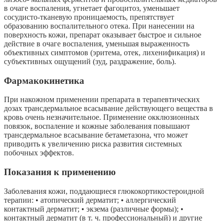
в очаге воспаления, угнетает фагоцитоз, уменьшает
сосудисто-тканевую проницаемость, препятствует
образованию воспалительного отека. При нанесении на
поверхность кожи, препарат оказывает быстрое и сильное
действие в очаге воспаления, уменьшая выраженность
объективных симптомов (эритема, отек, лихенификация) и
субъективных ощущений (зуд, раздражение, боль).
Фармакокинетика
При накожном применении препарата в терапевтических
дозах трансдермальное всасывание действующего вещества в
кровь очень незначительное. Применение окклюзионных
повязок, воспаление и кожные заболевания повышают
трансдермальное всасывание бетаметазона, что может
приводить к увеличению риска развития системных
побочных эффектов.
Показания к применению
Заболевания кожи, поддающиеся глюкокортикостероидной
терапии: • атопический дерматит; • аллергический
контактный дерматит; • экзема (различные формы); •
контактный дерматит (в т. ч. профессиональный) и другие