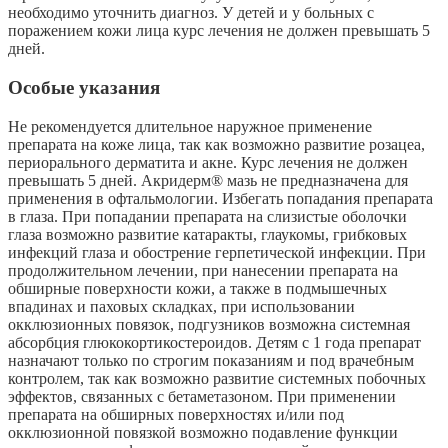
необходимо уточнить диагноз. У детей и у больных с
поражением кожи лица курс лечения не должен превышать 5
дней.
Особые указания
Не рекомендуется длительное наружное применение
препарата на коже лица, так как возможно развитие розацеа,
периорального дерматита и акне. Курс лечения не должен
превышать 5 дней. Акридерм® мазь не предназначена для
применения в офтальмологии. Избегать попадания препарата
в глаза. При попадании препарата на слизистые оболочки
глаза возможно развитие катаракты, глаукомы, грибковых
инфекций глаза и обострение герпетической инфекции. При
продолжительном лечении, при нанесении препарата на
обширные поверхности кожи, а также в подмышечных
впадинах и паховых складках, при использовании
окклюзионных повязок, подгузников возможна системная
абсорбция глюкокортикостероидов. Детям с 1 года препарат
назначают только по строгим показаниям и под врачебным
контролем, так как возможно развитие системных побочных
эффектов, связанных с бетаметазоном. При применении
препарата на обширных поверхностях и/или под
окклюзионной повязкой возможно подавление функции