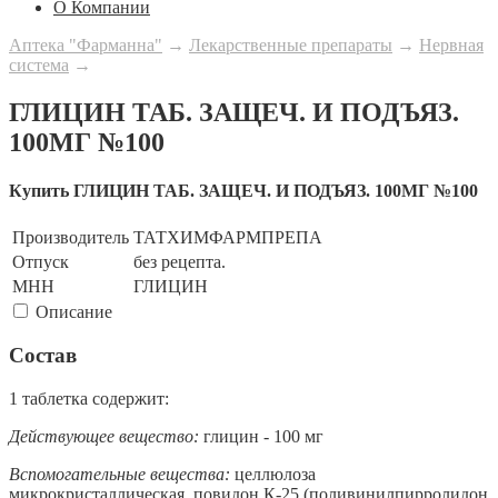
О Компании
Аптека "Фарманна"
→
Лекарственные препараты
→
Нервная
система
→
ГЛИЦИН ТАБ. ЗАЩЕЧ. И ПОДЪЯЗ.
100МГ №100
Купить ГЛИЦИН ТАБ. ЗАЩЕЧ. И ПОДЪЯЗ. 100МГ №100
Производитель
ТАТХИМФАРМПРЕПА
Отпуск
без рецепта.
МНН
ГЛИЦИН
Описание
Состав
1 таблетка содержит:
Действующее вещество:
глицин - 100 мг
Вспомогательные вещества:
целлюлоза
микрокристаллическая, повидон К-25 (поливинилпирролидон