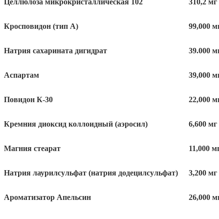
Целлюлоза микрокристаллическая 102
310,2 мг
Кросповидон (тип А)
99,000 м
Натрия сахарината дигидрат
39.000 м
Аспартам
39,000 м
Повидон
К
-30
22,000 м
Кремния диоксид коллоидный (аэросил)
6,600 мг
Магния стеарат
11,000 м
Натрия лаурилсульфат (натрия додецилсульфат)
3,200 мг
Ароматизатор Апельсин
26,000 м