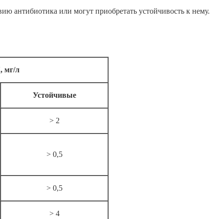
ию антибиотика или могут приобретать устойчивость к нему.
 мг/л
Устойчивые
> 2
> 0,5
> 0,5
> 4