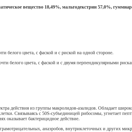
матическое вещество 18,49%, мальтодекстрин 57,0%, гуммиар
и белого цвета, с фаской и с риской на одной стороне.
очти белого цвета, с фаской и с двумя перпендикулярными риска
ктра действия из группы макролидов-азалидов. Обладает широ
летки. Связываясь с 50S-cyбъeдиницeй рибосомы, угнетает пепти
иях оказывает бактерицидное действие.
грамотрицательных, анаэробов, внутриклеточных и других мик