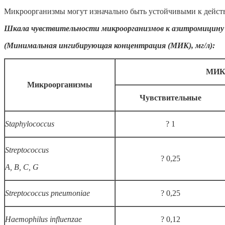
Микроорганизмы могут изначально быть устойчивыми к действ
Шкала чувствительности микроорганизмов к азитромицину
(Минимальная ингибирующая концентрация (МИК), мг/л):
МИК,
Микроорганизмы
Чувствительные
Staphylococcus
? 1
Streptococcus
? 0,25
A, B, C, G
Streptococcus pneumoniae
? 0,25
Haemophilus influenzae
? 0,12