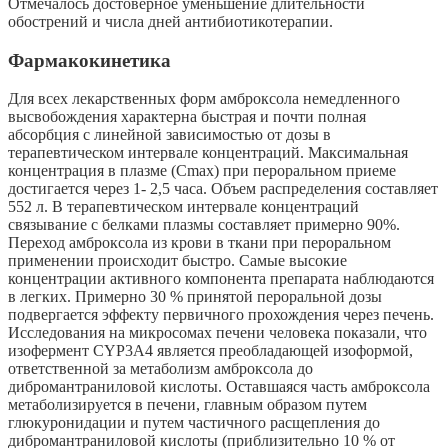
Отмечалось достоверное уменьшение длительности
обострений и числа дней антибиотикотерапии.
Фармакокинетика
Для всех лекарственных форм амброксола немедленного
высвобождения характерна быстрая и почти полная
абсорбция с линейной зависимостью от дозы в
терапевтическом интервале концентраций. Максимальная
концентрация в плазме (Сmах) при пероральном приеме
достигается через 1- 2,5 часа. Объем распределения составляет
552 л. В терапевтическом интервале концентраций
связывание с белками плазмы составляет примерно 90%.
Переход амброксола из крови в ткани при пероральном
применении происходит быстро. Самые высокие
концентрации активного компонента препарата наблюдаются
в легких. Примерно 30 % принятой пероральной дозы
подвергается эффекту первичного прохождения через печень.
Исследования на микросомах печени человека показали, что
изофермент CYP3A4 является преобладающей изоформой,
ответственной за метаболизм амброксола до
дибромантраниловой кислоты. Оставшаяся часть амброксола
метаболизируется в печени, главным образом путем
глюкуронидации и путем частичного расщепления до
дибромантраниловой кислоты (приблизительно 10 % от