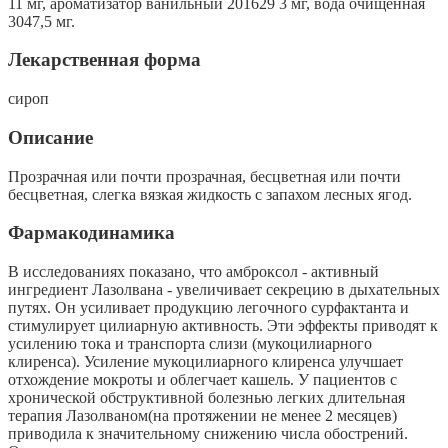
11 мг, ароматизатор ванильный 201629 3 мг, вода очищенная
3047,5 мг.
Лекарственная форма
сироп
Описание
Прозрачная или почти прозрачная, бесцветная или почти
бесцветная, слегка вязкая жидкость с запахом лесных ягод.
Фармакодинамика
В исследованиях показано, что амброксол - активный
ингредиент Лазолвана - увеличивает секрецию в дыхательных
путях. Он усиливает продукцию легочного сурфактанта и
стимулирует цилиарную активность. Эти эффекты приводят к
усилению тока и транспорта слизи (мукоцилиарного
клиренса). Усиление мукоцилиарного клиренса улучшает
отхождение мокроты и облегчает кашель. У пациентов с
хронической обструктивной болезнью легких длительная
терапия Лазолваном(на протяжении не менее 2 месяцев)
приводила к значительному снижению числа обострений.