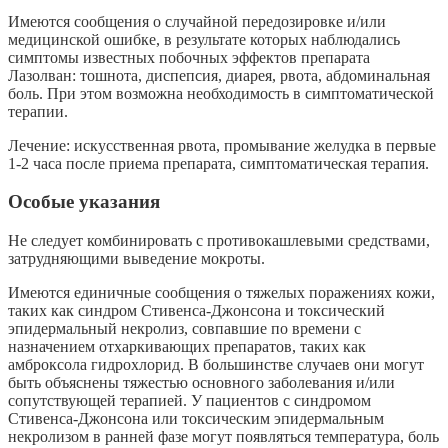
Имеются сообщения о случайной передозировке и/или
медицинской ошибке, в результате которых наблюдались
симптомы известных побочных эффектов препарата
Лазолван: тошнота, диспепсия, диарея, рвота, абдоминальная
боль. При этом возможна необходимость в симптоматической
терапии.
Лечение: искусственная рвота, промывание желудка в первые
1-2 часа после приема препарата, симптоматическая терапия.
Особые указания
Не следует комбинировать с противокашлевыми средствами,
затрудняющими выведение мокроты.
Имеются единичные сообщения о тяжелых поражениях кожи,
таких как синдром Стивенса-Джонсона и токсический
эпидермальный некролиз, совпавшие по времени с
назначением отхаркивающих препаратов, таких как
амброксола гидрохлорид. В большинстве случаев они могут
быть объяснены тяжестью основного заболевания и/или
сопутствующей терапией. У пациентов с синдромом
Стивенса-Джонсона или токсическим эпидермальным
некролизом в ранней фазе могут появляться температура, боль