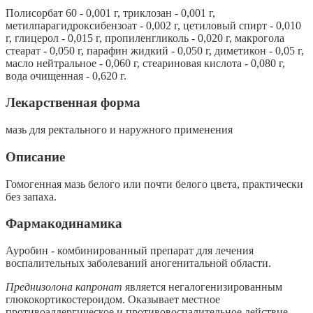
Полисорбат 60 - 0,001 г, триклозан - 0,001 г,
метилпарагидроксибензоат - 0,002 г, цетиловый спирт - 0,010
г, глицерол - 0,015 г, пропиленгликоль - 0,020 г, макрогола
стеарат - 0,050 г, парафин жидкий - 0,050 г, диметикон - 0,05 г,
масло нейтральное - 0,060 г, стеариновая кислота - 0,080 г,
вода очищенная - 0,620 г.
Лекарственная форма
мазь для ректального и наружного применения
Описание
Гомогенная мазь белого или почти белого цвета, практически
без запаха.
Фармакодинамика
Ауробин - комбинированный препарат для лечения
воспалительных заболеваний аногенитальной области.
Преднизолона капронат
является негалогенизированным
глюкокортикостероидом. Оказывает местное
противоаллергическое и противовоспалительное действие.