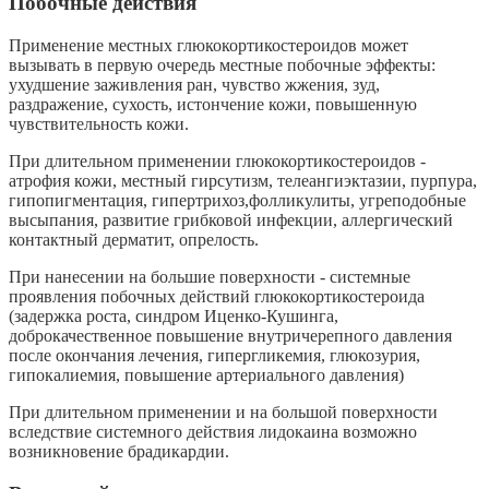
Побочные действия
Применение местных глюкокортикостероидов может
вызывать в первую очередь местные побочные эффекты:
ухудшение заживления ран, чувство жжения, зуд,
раздражение, сухость, истончение кожи, повышенную
чувствительность кожи.
При длительном применении глюкокортикостероидов -
атрофия кожи, местный гирсутизм, телеангиэктазии, пурпура,
гипопигментация, гипертрихоз,фолликулиты, угреподобные
высыпания, развитие грибковой инфекции, аллергический
контактный дерматит, опрелость.
При нанесении на большие поверхности - системные
проявления побочных действий глюкокортикостероида
(задержка роста, синдром Иценко-Кушинга,
доброкачественное повышение внутричерепного давления
после окончания лечения, гипергликемия, глюкозурия,
гипокалиемия, повышение артериального давления)
При длительном применении и на большой поверхности
вследствие системного действия лидокаина возможно
возникновение брадикардии.