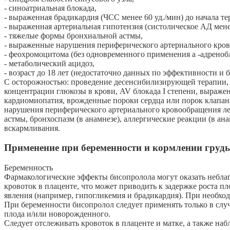
- синоатриальная блокада,
- выраженная брадикардия (ЧСС менее 60 уд./мин) до начала те
- выраженная артериальная гипотензия (систолическое АД менее
- тяжелые формы бронхиальной астмы,
- выраженные нарушения периферического артериального кро
- феохромоцитома (без одновременного применения а -адреноб
- метаболический ацидоз,
- возраст до 18 лет (недостаточно данных по эффективности и 
С осторожностью: проведение десенсибилизирующей терапии, с
концентрации глюкозы в крови, AV блокада I степени, выраже
кардиомиопатия, врожденные пороки сердца или порок клапан
нарушения периферического артериального кровообращения ле
астмы, бронхоспазм (в анамнезе), аллергические реакции (в ан
вскармливания.
Применение при беременности и кормлении груд
Беременность
Фармакологические эффекты бисопролола могут оказать неблаг
кровоток в плаценте, что может приводить к задержке роста 
явления (например, гипогликемия и брадикардия). При необхо
При беременности бисопролол следует применять только в слу
плода и/или новорожденного.
Следует отслеживать кровоток в плаценте и матке, а также на