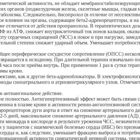
иметической активности, не обладает мембраностабилизирующим
их органов (поджелудочная железа, скелетные мышцы, гладкая м
аболизма. Следовательно, бисопролол (в отличие от неселективн
е влияние на органы, содержащие бета2-адренорецепторы, и на 
е отличается от действия пропранолола. В терапевтических доз
из АТФ, снижает внутриклеточный ток ионов кальция, оказывае
ту сердечных сокращений (ЧСС) в покое и при нагрузке, замед
тельной степени снижает ударный объем. Уменьшает потребност
общее периферическое сосудистое сопротивление (ОПСС) несколь
возвращается к исходному. При длительной терапии изначально
часа после приёма внутрь. При применении 1 раз в сутки терап
змы крови.
ктами, как и другие бета-адреноблокаторы. В электрофизиолог
иоды синоатриального и атриовентрикулярного узлов. Отмечает
.
и антиангинальное действие.
не полностью. Антигипертензивный эффект может быть связан 
нина в плазме крови и активности ренин-ангиотензиновой сист
арорецепторов дуги аорты в ответ на снижение артериального 
-5 дней, максимальное снижение артериального давления (АД) до
 миокарда в кислороде в результате урежения ЧСС, незначител
у пациентов с ишемической болезнью сердца (ИБС) без призна
сердца и, как следствие, уменьшает фракцию выброса и потреб
 повышенной активности симпатической нервной системы, увел