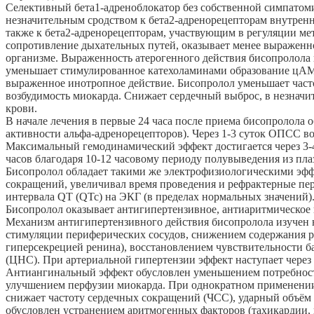
Селективный бета1-адреноблокатор без собственной симпатом
незначительным сродством к бета2-адренорецепторам внутренн
также к бета2-адренорецепторам, участвующим в регуляции мет
сопротивление дыхательных путей, оказывает менее выраженно
организме. Выраженность атерогенного действия бисопролола н
уменьшает стимулированное катехоламинами образование цАМФ 
выраженное инотропное действие. Бисопролол уменьшает часто
возбудимость миокарда. Снижает сердечный выброс, в незначи
крови.
В начале лечения в первые 24 часа после приема бисопролола 
активности альфа-адренорецепторов). Через 1-3 суток ОПСС 
Максимальный гемодинамический эффект достигается через 3-4 
часов благодаря 10-12 часовому периоду полувыведения из пла
Бисопролол обладает такими же электрофизиологическими эффе
сокращений, увеличивал время проведения и рефрактерные пер
интервала QT (QTc) на ЭКГ (в пределах нормальных значений)
Бисопролол оказывает антигипертензивное, антиаритмическое 
Механизм антигипертензивного действия бисопролола изучен 
стимуляции периферических сосудов, снижением содержания ре
гиперсекрецией ренина), восстановлением чувствительности б
(ЦНС). При артериальной гипертензии эффект наступает через 2
Антиангинальный эффект обусловлен уменьшением потребности
улучшением перфузии миокарда. При однократном применении 
снижает частоту сердечных сокращений (ЧСС), ударный объём 
обусловлен устранением аритмогенных факторов (тахикардии,