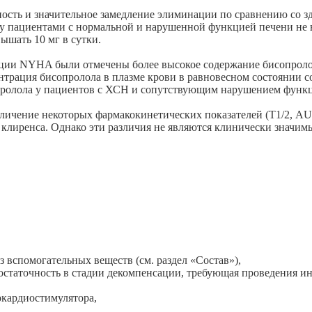
ость и значительное замедление элиминации по сравнению со зд
у пациентами с нормальной и нарушенной функцией печени не 
ышать 10 мг в сутки.
ации NYHA были отмечены более высокое содержание бисопроло
рация бисопролола в плазме крови в равновесном состоянии сос
пролола у пациентов с ХСН и сопутствующим нарушением функци
еличение некоторых фармакокинетических показателей (Т1/2, A
клиренса. Однако эти различия не являются клинически значим
 вспомогательных веществ (см. раздел «Состав»),
едостаточность в стадии декомпенсации, требующая проведения и
рокардиостимулятора,