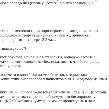
ного проведения (преимущественно в антеградном и, в
чительной метаболизации «при первом прохождении» через
пролол демонстрирует линейную кинетику, причем его
рови достигается через 2-3 часа.
ет примерно 30%.
ятся почками. Основные метаболиты, обнаруживаемые в
ами печени человека in vitro, показывают, что бисопролол
ельную роль.
в печени (около 50%) до метаболитов, которые также
рмакокинетике бисопролола у пациентов с ХСН и одновременным
 снижение КК сопровождается увеличением Стах, AUC (площадь
чками и печенью, существенной кумуляции бисопролола у
сти (КК<20 мл/мин) кумуляция может происходить и доза