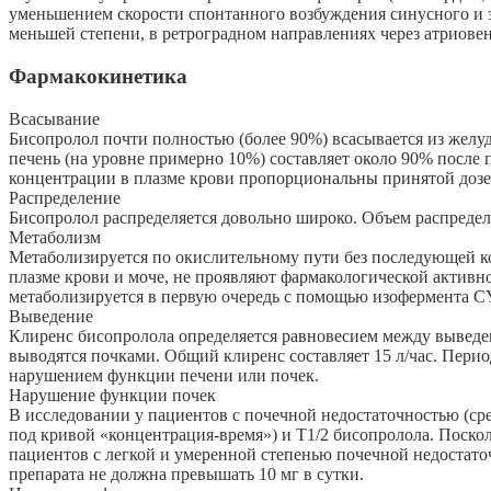
уменьшением скорости спонтанного возбуждения синусного и э
меньшей степени, в ретроградном направлениях через атриове
Фармакокинетика
Всасывание
Бисопролол почти полностью (более 90%) всасывается из желу
печень (на уровне примерно 10%) составляет около 90% после
концентрации в плазме крови пропорциональны принятой дозе в 
Распределение
Бисопролол распределяется довольно широко. Объем распределе
Метаболизм
Метаболизируется по окислительному пути без последующей к
плазме крови и моче, не проявляют фармакологической активно
метаболизируется в первую очередь с помощью изофермента C
Выведение
Клиренс бисопролола определяется равновесием между выведен
выводятся почками. Общий клиренс составляет 15 л/час. Пери
нарушением функции печени или почек.
Нарушение функции почек
В исследовании у пациентов с почечной недостаточностью (ср
под кривой «концентрация-время») и Т1/2 бисопролола. Поско
пациентов с легкой и умеренной степенью почечной недостато
препарата не должна превышать 10 мг в сутки.