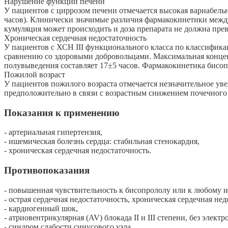
Нарушение функции печени
У пациентов с циррозом печени отмечается высокая вариабельн
часов). Клинически значимые различия фармакокинетики межд
кумуляция может происходить и доза препарата не должна прев
Хроническая сердечная недостаточность
У пациентов с ХСН III функционального класса по классифик
сравнению со здоровыми добровольцами. Максимальная концент
полувыведения составляет 17±5 часов. Фармакокинетика бисо
Пожилой возраст
У пациентов пожилого возраста отмечается незначительное ув
предположительно в связи с возрастным снижением почечного 
Показания к применению
- артериальная гипертензия,
- ишемическая болезнь сердца: стабильная стенокардия,
- хроническая сердечная недостаточность.
Противопоказания
- повышенная чувствительность к бисопрололу или к любому из
- острая сердечная недостаточность, хроническая сердечная н
- кардиогенный шок,
- атриовентрикулярная (AV) блокада II и III степени, без элект
- синдром слабости синусового узла,