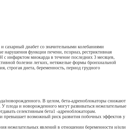
 и сахарный диабет со значительными колебаниями
ые нарушения функции печени, псориаз, рестриктивная
с инфарктом миокарда в течение последних 3 месяцев,
ктивной болезни легких, нетяжелые формы бронхиальной
я, строгая диета, беременность, период грудного
ода/новорожденного. В целом, бета-адреноблокаторы снижают
. У плода и новорожденного могут развиваться нежелательные
тдавать селективным бета1 -адреноблокаторам.
ери превышает возможный риск развития побочных эффектов у
вления нежелательных явлений в отношении беременности и/или