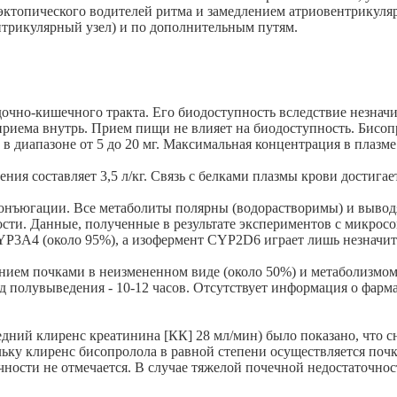
ктопического водителей ритма и замедлением атриовентрикуляр
нтрикулярный узел) и по дополнительным путям.
дочно-кишечного тракта. Его биодоступность вследствие незна
 приема внутрь. Прием пищи не влияет на биодоступность. Бисо
диапазоне от 5 до 20 мг. Максимальная концентрация в плазме к
ния составляет 3,5 л/кг. Связь с белками плазмы крови достига
онъюгации. Все метаболиты полярны (водорастворимы) и вывод
сти. Данные, полученные в результате экспериментов с микросом
YP3A4 (около 95%), а изофермент CYP2D6 играет лишь незначит
ием почками в неизмененном виде (около 50%) и метаболизмом 
од полувыведения - 10-12 часов. Отсутствует информация о фа
едний клиренс креатинина [КК] 28 мл/мин) было показано, что
льку клиренс бисопролола в равной степени осуществляется по
чности не отмечается. В случае тяжелой почечной недостаточно