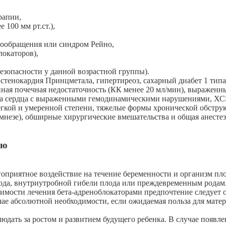
рапии,
 100 мм рт.ст.),
вообращения или синдром Рейно,
локаторов),
безопасности у данной возрастной группы).
тенокардия Принцметала, гипертиреоз, сахарный диабет 1 типа
нная почечная недостаточность (КК менее 20 мл/мин), выраженн
а сердца с выраженными гемодинамическими нарушениями, ХСН 
гкой и умеренной степени, тяжелые формы хронической обстру
амнезе), обширные хирургические вмешательства и общая анестези
ью
оприятное воздействие на течение беременности и организм пл
плода, внутриутробной гибели плода или преждевременным родам
димости лечения бета-адреноблокаторами предпочтение следует о
чае абсолютной необходимости, если ожидаемая польза для мат
блюдать за ростом и развитием будущего ребенка. В случае поя