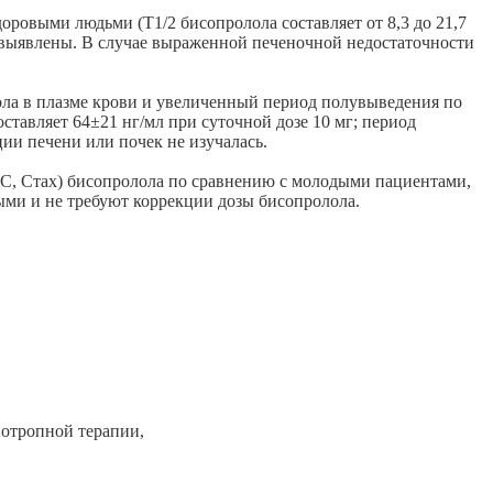
оровыми людьми (Т1/2 бисопролола составляет от 8,3 до 21,7
выявлены. В случае выраженной печеночной недостаточности
ла в плазме крови и увеличенный период полувыведения по
тавляет 64±21 нг/мл при суточной дозе 10 мг; период
и печени или почек не изучалась.
UC, Стах) бисопролола по сравнению с молодыми пациентами,
ыми и не требуют коррекции дозы бисопролола.
нотропной терапии,