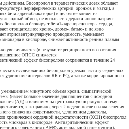
 действием. Бисопролол в терапевтических дозах обладает
ускулатура периферических артерий, бронхов и матки), а
ых бета-адреноблокаторов) в целом не влияет на
углеводный обмен, не вызывает задержки ионов натрия в
ах бисопролол блокирует бета1-адренорецепторы сердца,
т отрицательное хроно-, дромо-, батмо- и не явно
ляет атриовентрикулярную проводимость, уменьшает
ь миокарда в кислороде, снижает активность ренина плазмы
ко увеличивается (в результате реципрокного возрастания
 повышенное ОПСС снижается.
евтический эффект бисопролола сохраняется в течение 24
ических исследованиях бисопролол урежал частоту сердечных
ся удлинение интервалов RR и PQ, а также корригированного
с уменьшением минутного объема крови, симпатической
емы (имеет большое значение для пациентов с исходной
давления (АД) и влиянием на центральную нервную систему
стигается, как правило, через 2 недели после начала лечения.
ьного снижения сократимости, удлинением диастолы,
ков хронической сердечной недостаточности (ХСН) бисопролол
ность миокарда в кислороде. Антиаритмический эффект
иченного содержания цАМФ, артериальной гипертензии),