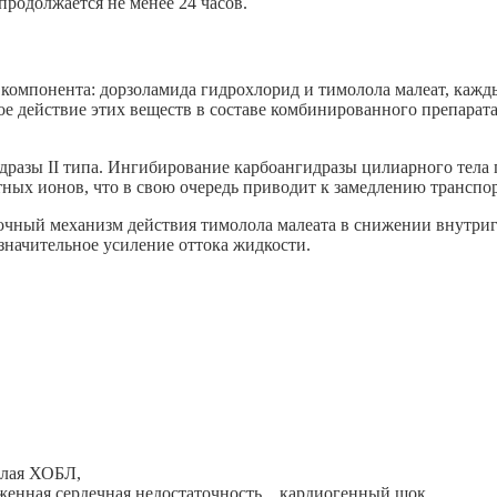
продолжается не менее 24 часов.
 компонента: дорзоламида гидрохлорид и тимолола малеат, каж
ое действие этих веществ в составе комбинированного препара
дразы II типа. Ингибирование карбоангидразы цилиарного тела
ных ионов, что в свою очередь приводит к замедлению транспор
очный механизм действия тимолола малеата в снижении внутригл
значительное усиление оттока жидкости.
елая ХОБЛ,
аженная сердечная недостаточность. , кардиогенный шок,