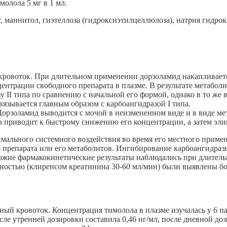
молола 5 мг в 1 мл.
 маннитол, гиэтеллоза (гидроксиэтилцеллюлоза), натрия гидрокс
овоток. При длительном применении дорзоламид накапливается 
ентрации свободного препарата в плазме. В результате метабол
 II типа по сравнению с начальной его формой, однако в то же 
вязывается главным образом с карбоангидразой I типа.
Дорзоламид выводится с мочой в неизмененном виде и в виде м
 приводит к быстрому снижению его концентрации, а затем элими
ального системного воздействия во время его местного применен
 препарата или его метаболитов. Ингибирование карбоангидраз
ожие фармакокинетические результаты наблюдались при длител
ностью (клиренсом креатинина 30-60 мл/мин) были выявлены бо
ный кровоток. Концентрация тимолола в плазме изучалась у 6 
ле утренней дозировки составила 0,46 нг/мл, после дневной доз