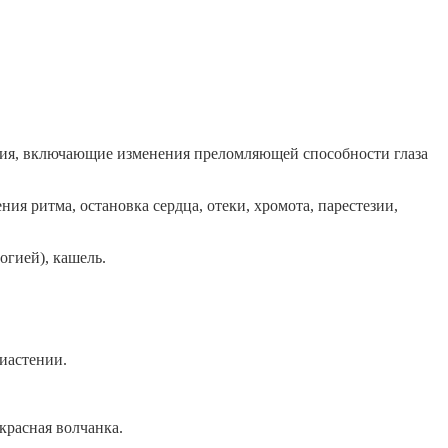
рения, включающие изменения преломляющей способности глаза
ия ритма, остановка сердца, отеки, хромота, парестезии,
гией), кашель.
иастении.
 красная волчанка.