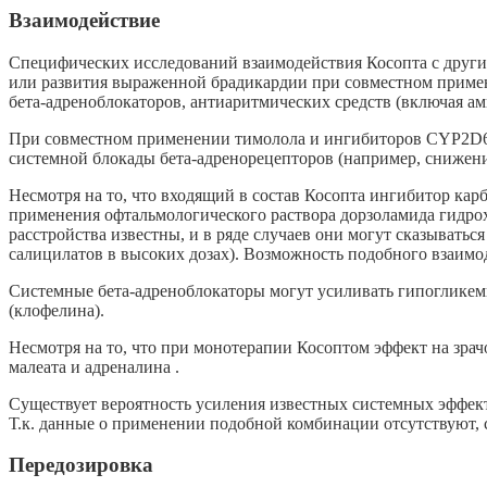
Взаимодействие
Специфических исследований взаимодействия Косопта с другим
или развития выраженной брадикардии при совместном примен
бета-адреноблокаторов, антиаритмических средств (включая а
При совместном применении тимолола и ингибиторов CYP2D6 
системной блокады бета-адренорецепторов (например, снижени
Несмотря на то, что входящий в состав Косопта ингибитор ка
применения офтальмологического раствора дорзоламида гидро
расстройства известны, и в ряде случаев они могут сказывать
салицилатов в высоких дозах). Возможность подобного взаимо
Системные бета-адреноблокаторы могут усиливать гипоглике
(клофелина).
Несмотря на то, что при монотерапии Косоптом эффект на зра
малеата и адреналина .
Существует вероятность усиления известных системных эффе
Т.к. данные о применении подобной комбинации отсутствуют, 
Передозировка