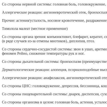
Со стороны нервной системы: головная боль, головокружение, 
Аллергические реакции: ангионевротический отек, бронхоспазм
Прочие: астения/усталость, носовое кровотечение, раздражение 
Тимолола малеат (местное применение)
Со стороны органа зрения: конъюнктивит, блефарит, кератит,
(в ряде случаев из-за отмены миотиков), диплопия, птоз.
Со стороны сердечно-сосудистой системы: звон в ушах, аритмия
феномен Рейно, снижение температуры рук и ног.
Со стороны дыхательной системы: бронхоспазм (преимуществе
Дерматологические реакции: алопеция, псориазоподобные выс
Аллергические реакции: анафилаксия, ангионевротический от
Со стороны ЦНС: головокружение, депрессия, бессонница, ко
Со стороны пищеварительной системы: диарея, диспепсия, сухос
Со стороны организма в целом: головная боль, астения, устало