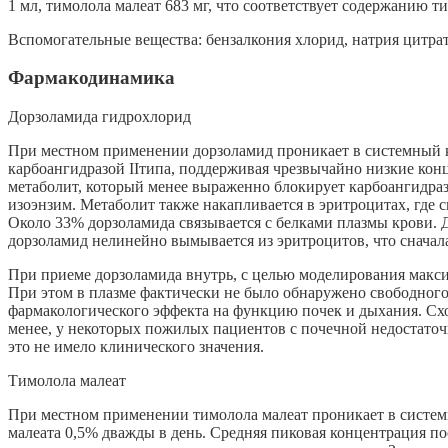
1 мл, тимолола малеат 683 мг, что соответствует содержанию ти
Вспомогательные вещества: бензалкония хлорид, натрия цитрат,
Фармакодинамика
Дорзоламида гидрохлорид
При местном применении дорзоламид проникает в системный кр
карбоангидразой IIтипа, поддерживая чрезвычайно низкие конц
метаболит, который менее выраженно блокирует карбоангидразу
изоэнзим. Метаболит также накапливается в эритроцитах, где с
Около 33% дорзоламида связывается с белками плазмы крови. 
дорзоламид нелинейно вымывается из эритроцитов, что сначала
При приеме дорзоламида внутрь, с целью моделирования максим
При этом в плазме фактически не было обнаружено свободного
фармакологического эффекта на функцию почек и дыхания. Сх
менее, у некоторых пожилых пациентов с почечной недостаточ
это не имело клинического значения.
Тимолола малеат
При местном применении тимолола малеат проникает в систем
малеата 0,5% дважды в день. Средняя пиковая концентрация пос