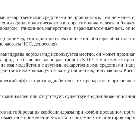
и лекарственными средствами не проводилось. Тем не менее, с
ении офтальмологического раствора тимолола малеата и блокат
миодарон), гликозидов наперстянки, парасимпатомиметиков, оп
(например, хинидин или селективные ингибиторы обратного за
е частоты ЧСС, депрессия).
рбоангидразы дорзоламид используется местно, он может проник
хлорида не было выявлено расстройств КЩР. Тем не менее, при
ся на взаимодействии с другими лекарственными средствами (на
действия необходимо учитывать у пациентов, получающих Косоп
мический эффект противодиабетических препаратов и артериал
чок минимален или отсутствует, существуют единичные описани
ктов ингибирования карбоангидразы при комбинированном прим
совместное применение Косопта и системных ингибиторов карбо