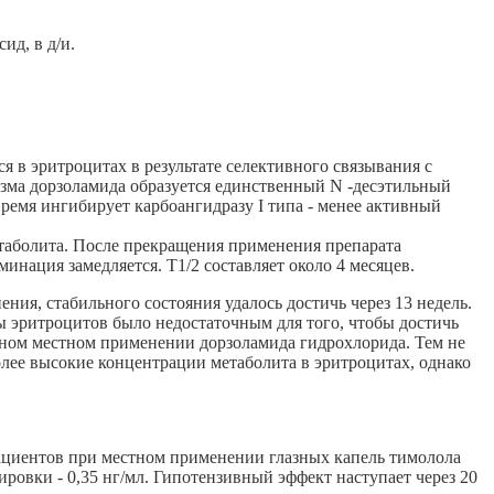
ид, в д/и.
в эритроцитах в результате селективного связывания с
изма дорзоламида образуется единственный N -десэтильный
время ингибирует карбоангидразу I типа - менее активный
етаболита. После прекращения применения препарата
нация замедляется. Т1/2 составляет около 4 месяцев.
ия, стабильного состояния удалось достичь через 13 недель.
ы эритроцитов было недостаточным для того, чтобы достичь
ьном местном применении дорзоламида гидрохлорида. Тем не
лее высокие концентрации метаболита в эритроцитах, однако
пациентов при местном применении глазных капель тимолола
ировки - 0,35 нг/мл. Гипотензивный эффект наступает через 20