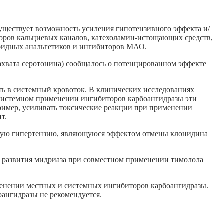
уществует возможность усиления гипотензивного эффекта и/
оров кальциевых каналов, катехоламин-истощающих средств,
иоидных анальгетиков и ингибиторов МАО.
хвата серотонина) сообщалось о потенцированном эффекте
ать в системный кровоток. В клинических исследованиях
 системном применении ингибиторов карбоангидразы эти
пример, усиливать токсические реакции при применении
т.
ьную гипертензию, являющуюся эффектом отмены клонидина
я развития мидриаза при совместном применении тимолола
енении местных и системных ингибиторов карбоангидразы.
ангидразы не рекомендуется.