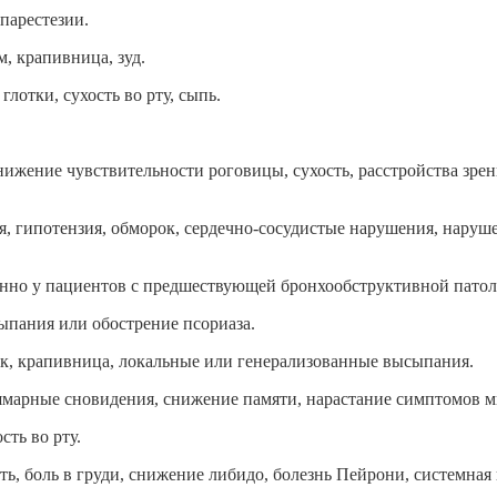
парестезии.
, крапивница, зуд.
глотки, сухость во рту, сыпь.
 снижение чувствительности роговицы, сухость, расстройства з
, гипотензия, обморок, сердечно-сосудистые нарушения, нарушен
нно у пациентов с предшествующей бронхообструктивной патоло
ыпания или обострение псориаза.
ек, крапивница, локальные или генерализованные высыпания.
шмарные сновидения, снижение памяти, нарастание симптомов м
ть во рту.
сть, боль в груди, снижение либидо, болезнь Пейрони, системная