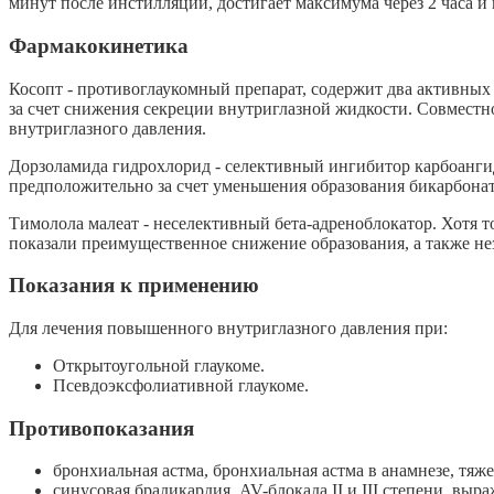
минут после инстилляции, достигает максимума через 2 часа и 
Фармакокинетика
Косопт - противоглаукомный препарат, содержит два активных
за счет снижения секреции внутриглазной жидкости. Совместн
внутриглазного давления.
Дорзоламида гидрохлорид - селективный ингибитор карбоанги
предположительно за счет уменьшения образования бикарбонат
Тимолола малеат - неселективный бета-адреноблокатор. Хотя т
показали преимущественное снижение образования, а также не
Показания к применению
Для лечения повышенного внутриглазного давления при:
Открытоугольной глаукоме.
Псевдоэксфолиативной глаукоме.
Противопоказания
бронхиальная астма, бронхиальная астма в анамнезе, тяж
синусовая брадикардия, AV-блокада II и III степени, выр