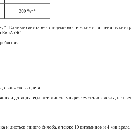
300 %**
», * -Единые санитарно-эпидемиологические и гигиенические т
за ЕврАзЭС
требления
, оранжевого цвета.
тания и дотация ряда витаминов, микроэлементов в дозах, не п
и листьев гинкго билоба, а также 10 витаминов и 4 минерала