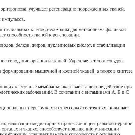
о эритропоэза, улучшает регенерацию поврежденных тканей.
х импульсов.
 эпителиальных клеток, необходим для метаболизма фолиевой
ет способность тканей к регенерации.
еводов, белков, жиров, нуклеиновых кислот, в стабилизации
ное голодание органов и тканей. Укрепляет стенки сосудов.
в формировании мышечной и костной тканей, а также в синтезе
ающих клеточные мембраны; оказывает защитное действие при
логических заболеваний. В сочетании с витаминами А, Е и С
оциональных перегрузках и стрессовых состояниях, повышает
т нормализации медиаторных процессов в центральной нервной
в органах и тканях, способствует повышению утилизации
ых функций, улучшает память и способность к обучению.