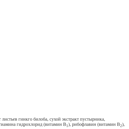
 листьев гинкго билоба, сухой экстракт пустырника,
, тиамина гидрохлорид (витамин В
), рибофлавин (витамин В
),
1
2