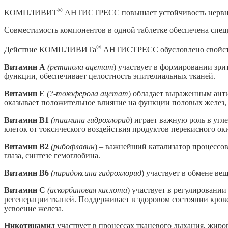
®
КОМПЛИВИТ
АНТИСТРЕСС повышает устойчивость нервной 
Совместимость компонентов в одной таблетке обеспечена спец
®
Действие КОМПЛИВИТа
АНТИСТРЕСС обусловлено свойства
Витамин А
(ретинола ацетат
) участвует в формировании зри
функции, обеспечивает целостность эпителиальных тканей.
Витамин Е
(?-токоферола ацетат
) обладает выраженным ант
оказывает положительное влияние на функции половых желез,
Витамин В1
(тиамина гидрохлорид
) играет важную роль в уг
клеток от токсического воздействия продуктов перекисного ок
Витамин В2
(рибофлавин
) – важнейший катализатор процессо
глаза, синтезе гемоглобина.
Витамин В6
(пиридоксина гидрохлорид
) участвует в обмене в
Витамин С
(аскорбиновая кислота
) участвует в регулировани
регенерации тканей
.
Поддерживает в здоровом состоянии крове
усвоение железа.
Никотинамид
участвует в процессах тканевого дыхания, жиро