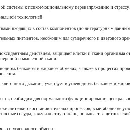
системы к психоэмоциональному перенапряжению и стрессу, о
иальной технологией.
ми входящих в состав компонентов (по литературным данным
тельных пигментов, необходим для сумеречного и цветового зре
иоксидантным действием, защищает клетки и ткани организма о
 нервной и мышечной ткани.
леводном, белковом и жировом обменах, а также в процессах пр
исления.
в клеточного дыхания, участвует в углеводном, белковом и жир
еществ; необходим для нормального функционирования централь
и окислительно-восстановительных процессов, в
метаболизме угле
носные сосуды, кожу и костную ткань, повышает защитные свой
вого и углеводного обмена.