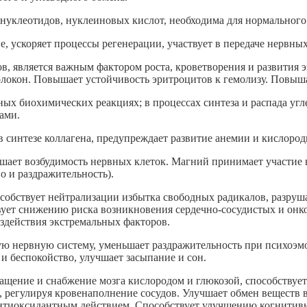
 нуклеотидов, нуклеиновых кислот, необходима для нормальног
, ускоряет процессы регенерации, участвует в передаче нервны
дов, является важным фактором роста, кроветворения и развития
локон. Повышает устойчивость эритроцитов к гемолизу. Повыша
ных биохимических реакциях; в процессах синтеза и распада угл
ами.
в синтезе коллагена, предупреждает развитие анемии и кислород
шает возбудимость нервных клеток. Магний принимает участие 
 и раздражительность).
обствует нейтрализации избытка свободных радикалов, разруш
вует снижению риска возникновения сердечно-сосудистых и онко
здействия экстремальных факторов.
ю нервную систему, уменьшает раздражительность при психоэм
 и беспокойство, улучшает засыпание и сон.
ащение и снабжение мозга кислородом и глюкозой, способствуе
, регулируя кровенаполнение сосудов. Улучшает обмен веществ 
 антиоксидантным действием. Способствует улучшению когнитивн