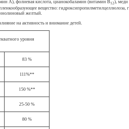
тамин А), фолиевая кислота, цианокобаламин (витамин В
), меди
12
; пленкообразующее вещество: гидроксипропилметилцеллюлоза, 
инолиновый желтый.
влияние на активность и внимание детей.
декватного уровня
83 %
111%**
150 %
**
25-50 %
80 %