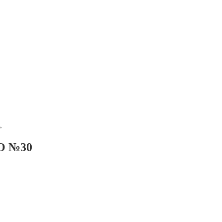
→
О №30