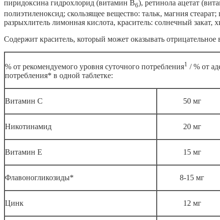
пиридоксина гидрохлорид (витамин В
), ретинола ацетат (ви
6
полиэтиленоксид; скользящее вещество:
тальк, магния стеарат
разрыхлитель лимонная кислота, краситель: солнечный закат,
х
Содержит краситель, который может оказывать отрицательное 
1
% от рекомендуемого уровня суточного потребления
/ % от а
потребления* в одной таблетке:
Витамин С
50 мг
Никотинамид
20 мг
Витамин Е
15 мг
Флавоногликозиды*
8-15 мг
Цинк
12 мг