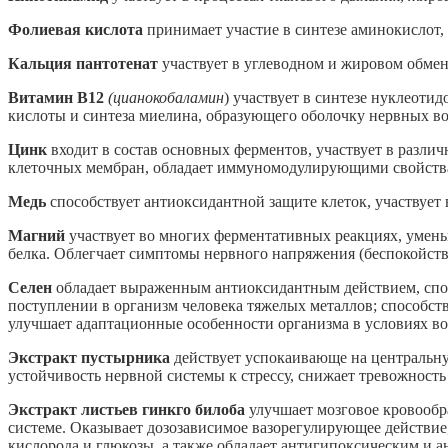
Фолиевая кислота
принимает участие в синтезе аминокислот,
Кальция пантотенат
участвует в углеводном и жировом обмене
Витамин В12
(цианокобаламин
) участвует в синтезе нуклеоти
кислоты и синтеза миелина, образующего оболочку нервных во
Цинк
входит в состав основных ферментов, участвует в различ
клеточных мембран, обладает иммуномодулирующими свойств
Медь
способствует антиоксидантной защите клеток, участвует 
Магний
участвует во многих ферментативных реакциях, умень
белка.
Облегчает симптомы нервного напряжения (беспокойство
Селен
обладает выраженным антиоксидантным действием, спос
поступлении в организм человека тяжелых металлов; способст
улучшает адаптационные особенности организма в условиях во
Экстракт пустырника
действует успокаивающе на центральну
устойчивость нервной системы к стрессу, снижает тревожность
Экстракт листьев гинкго билоба
улучшает мозговое кровообр
системе. Оказывает дозозависимое вазорегулирующее действие
кислорода и глюкозы, а также обладает антигипоксическим и