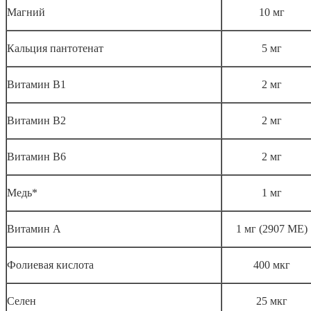
Магний
10 мг
Кальция пантотенат
5 мг
Витамин В1
2 мг
Витамин В2
2 мг
Витамин В6
2 мг
Медь*
1 мг
Витамин А
1 мг (2907 МЕ)
Фолиевая кислота
400 мкг
Селен
25 мкг